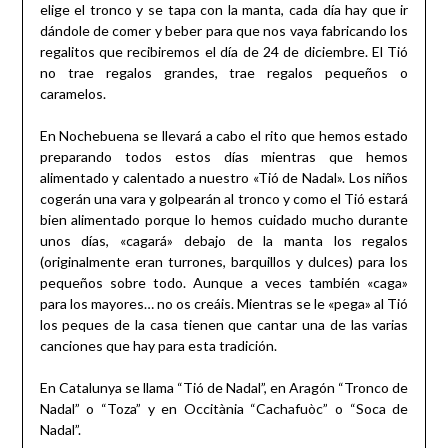
elige el tronco y se tapa con la manta, cada día hay que ir
dándole de comer y beber para que nos vaya fabricando los
regalitos que recibiremos el día de 24 de diciembre. El Tió
no trae regalos grandes, trae regalos pequeños o
caramelos.
En Nochebuena se llevará a cabo el rito que hemos estado
preparando todos estos días mientras que hemos
alimentado y calentado a nuestro «Tió de Nadal». Los niños
cogerán una vara y golpearán al tronco y como el Tió estará
bien alimentado porque lo hemos cuidado mucho durante
unos días, «cagará» debajo de la manta los regalos
(originalmente eran turrones, barquillos y dulces) para los
pequeños sobre todo. Aunque a veces también «caga»
para los mayores… no os creáis. Mientras se le «pega» al Tió
los peques de la casa tienen que cantar una de las varias
canciones que hay para esta tradición.
En Catalunya se llama “Tió de Nadal”, en Aragón “Tronco de
Nadal” o “Toza” y en Occitània “Cachafuòc” o “Soca de
Nadal”.