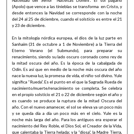
Natividad del Señor “Nativitas Domini”. El sol pagano
(Apolo) que vence a las tinieblas se transforma en Cristo, y
desde entonces la Navidad se corresponde con la noche
del 24 al 25 de diciembre, cuando el solsticio es entre el 21
y 23 de diciembre.
En la mitología nórdica europea, el dios de la luz parte en
Sanhaim (31 de octubre a 1 de Noviembre) a la Tierra del
Eterno Verano (el Submundo), para preparar su
renacimiento, siendo su lado oscuro coronado como rey de
la mitad oscura del año. Es la época de la cabalgada de
Odín. Es así que en medio de la noche más oscura del año
nace la nueva luz, la promesa de vida, el niño-sol divino. Yule
significa “Rueda”. Es el punto en el que la Sagrada Rueda de
nacimiento/muerte/renacimiento se completa. Se celebra
en el propio solsticio el 21 o 22 de diciembre según el año y
es cuando se produce la ruptura de la mitad Oscura del
año. Con el nuevo amanecer, el sol se eleva ya un poco más
y se queda día a día un poco más en el cielo. Yule es la
noche más larga del año. Para los antiguos era esperar el
nacimiento del Rey Roble, el Dios Sol, el Creador de la Vida,
que calentaba la Tierra helada; y la “diosa”, la Madre Tierra,