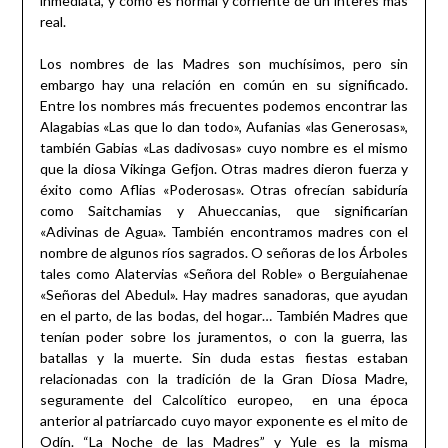
inmediata, y como es normal y corriente de un interés más
real.
Los nombres de las Madres son muchísimos, pero sin
embargo hay una relación en común en su significado.
Entre los nombres más frecuentes podemos encontrar las
Alagabias «Las que lo dan todo», Aufanias «las Generosas»,
también Gabias «Las dadivosas» cuyo nombre es el mismo
que la diosa Vikinga Gefjon. Otras madres dieron fuerza y
éxito como Aflias «Poderosas». Otras ofrecían sabiduría
como Saitchamias y Ahueccanias, que significarían
«Adivinas de Agua». También encontramos madres con el
nombre de algunos ríos sagrados. O señoras de los Árboles
tales como Alatervias «Señora del Roble» o Berguiahenae
«Señoras del Abedul». Hay madres sanadoras, que ayudan
en el parto, de las bodas, del hogar… También Madres que
tenían poder sobre los juramentos, o con la guerra, las
batallas y la muerte. Sin duda estas fiestas estaban
relacionadas con la tradición de la Gran Diosa Madre,
seguramente del Calcolítico europeo, en una época
anterior al patriarcado cuyo mayor exponente es el mito de
Odín. “La Noche de las Madres” y Yule es la misma