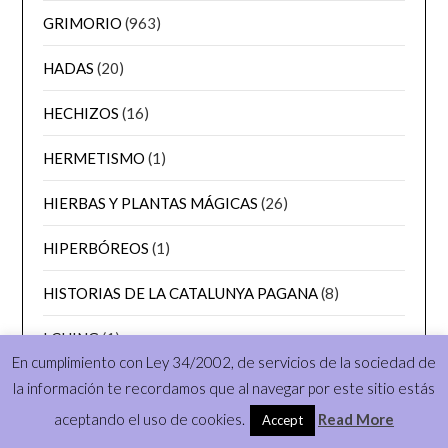
GRIMORIO
(963)
HADAS
(20)
HECHIZOS
(16)
HERMETISMO
(1)
HIERBAS Y PLANTAS MÁGICAS
(26)
HIPERBÓREOS
(1)
HISTORIAS DE LA CATALUNYA PAGANA
(8)
I CHING
(1)
En cumplimiento con Ley 34/2002, de servicios de la sociedad de
IMÁGENES PROPIAS
(2)
la información te recordamos que al navegar por este sitio estás
aceptando el uso de cookies.
Read More
Accept
KARMA
(4)