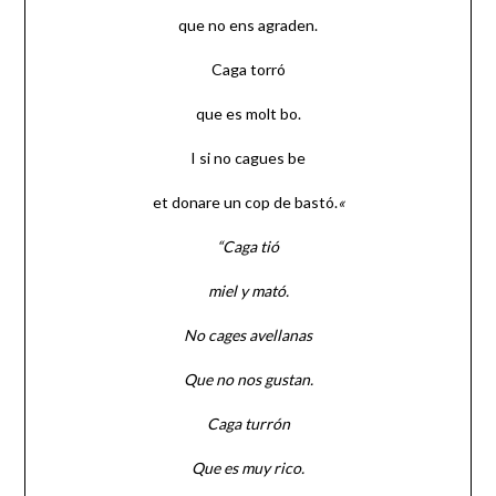
que no ens agraden.
Caga torró
que es molt bo.
I si no cagues be
et donare un cop de bastó.
«
“Caga tió
miel y mató.
No cages avellanas
Que no nos gustan.
Caga turrón
Que es muy rico.