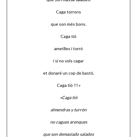
Caga torrons
que son més bons.
Caga tió
ametlles i torró
i si no vols cagar
et donaré un cop de bastó.
Caga tió !!!
«
«Caga tió
almendras y turrón
no cagues arenques
que son demasiado salados