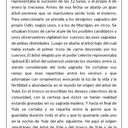
representaba la sucesión de las 12 lunas, y el propio 6 de
enero la treceava. Antes de esa fecha se abatía un gran
árbol perenne que se mantuviera verde todo el invierno.
Para seleccionarlo se atendía a los designios sagrados del
propio Odín, según unos, o a los de Morrigan, en otros. Se
situaban trozos de carne al pie de los posibles candidatos y
unos observadores vigilaban los cuervos, las aves sagradas
de ambas divinidades. Luego se abatía al árbol bajo del cual
había estado el primer trozo de carne devorado por los
cuervos. El árbol elegido por el poder celeste representaba
Igdrasil (El árbol del universo) uniendo los mundos entre sí,
siendo considerado del todo sagrado. Se cortaban sus
ramas que eran repartidas entre los vecinos y que
adornaban con ornamentos evocando la luz de la vida y la
fertilidad y abundancia en el mundo (el origen del árbol de
Yule). En el tronco se inscribían los deseos colectivos de la
comunidad, con la certeza que éstos se harían realidad
estando gravadas en su sagrada madera. Y hacia el final de
Yule se cortaba y se repartía entre la gente que lo
guardaba durante todo el año y que lo quemaría cada uno
en la noche de Yule del año siguiente. He aquí el origen
simultáneo del árbol de Yule y del tronco de Yule o de la