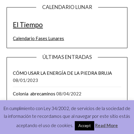
CALENDARIO LUNAR
El Tiempo
Calendario Fases Lunares
ÚLTIMAS ENTRADAS
CÓMO USAR LA ENERGÍA DE LA PIEDRA BRUJA
08/01/2023
Colonia abrecaminos
08/04/2022
Morrigan, la diosa celta de la guerra
16/02/2022
En cumplimiento con Ley 34/2002, de servicios de la sociedad de
la información te recordamos que al navegar por este sitio estás
Sólidos Platónicos
14/01/2022
aceptando el uso de cookies.
Read More
Accept
Las piedras y los elementos:
25/11/2021