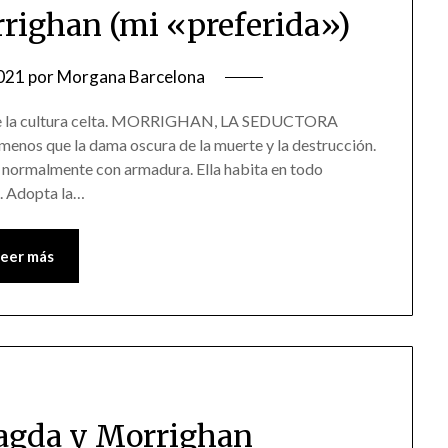
rrighan (mi «preferida»)
021
por
Morgana Barcelona
 de la cultura celta. MORRIGHAN, LA SEDUCTORA
os que la dama oscura de la muerte y la destrucción.
 normalmente con armadura. Ella habita en todo
o. Adopta la…
Leer más
agda y Morrighan