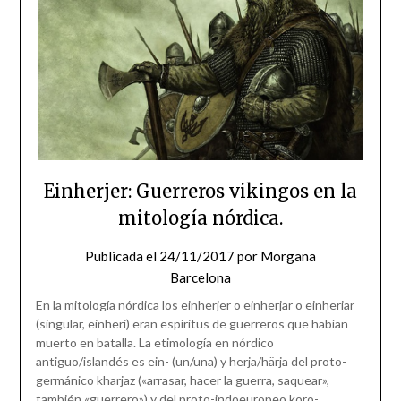
Einherjer: Guerreros vikingos en la
mitología nórdica.
Publicada el
24/11/2017
por
Morgana
Barcelona
En la mitología nórdica los einherjer o einherjar o einheriar
(singular, einheri) eran espíritus de guerreros que habían
muerto en batalla. La etimología en nórdico
antiguo/islandés es ein- (un/una) y herja/härja del proto-
germánico kharjaz («arrasar, hacer la guerra, saquear»,
también «guerrero») y del proto-indoeuropeo koro-