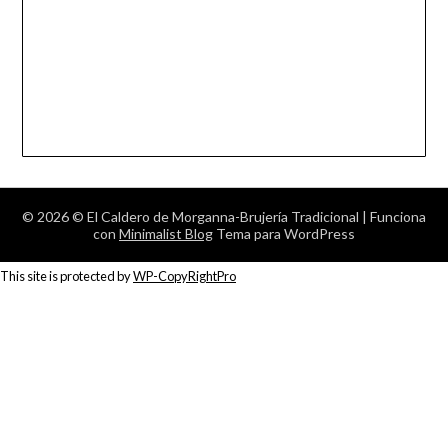
© 2026 © El Caldero de Morganna-Brujería Tradicional
| Funciona
con
Minimalist Blog
Tema para WordPress
This site is protected by
WP-CopyRightPro