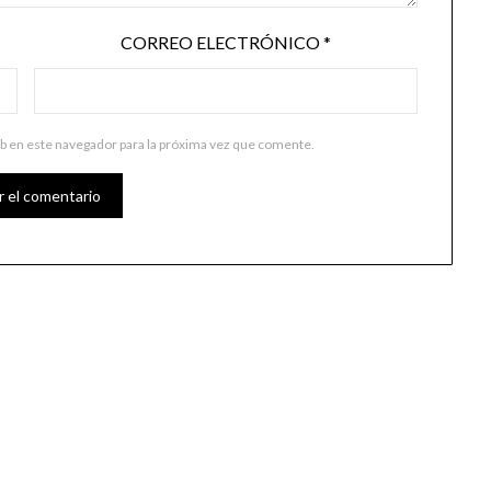
CORREO ELECTRÓNICO
*
b en este navegador para la próxima vez que comente.