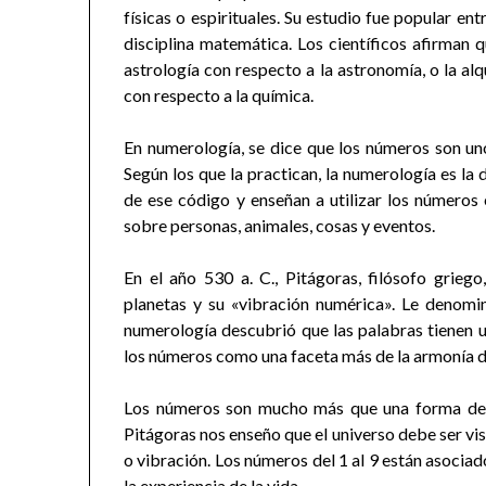
físicas o espirituales. Su estudio fue popular en
disciplina matemática. Los científicos afirman q
astrología con respecto a la astronomía, o la al
con respecto a la química.
En numerología, se dice que los números son u
Según los que la practican, la numerología es la 
de ese código y enseñan a utilizar los números 
sobre personas, animales, cosas y eventos.
En el año 530 a. C., Pitágoras, filósofo grieg
planetas y su «vibración numérica». Le denomi
numerología descubrió que las palabras tienen u
los números como una faceta más de la armonía del
Los números son mucho más que una forma de me
Pitágoras nos enseño que el universo debe ser v
o vibración. Los números del 1 al 9 están asociad
la experiencia de la vida.