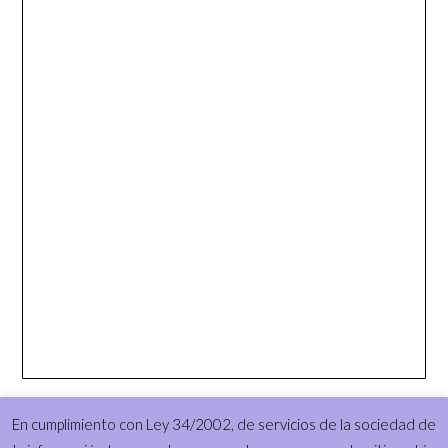
En cumplimiento con Ley 34/2002, de servicios de la sociedad de
© 2026 © El Caldero de Morganna-Brujería Tradicional
| Funciona