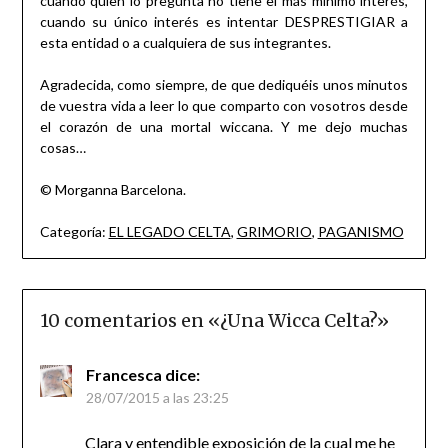
cuando quien lo pregunta no tiene el más mínimo interés,
cuando su único interés es intentar DESPRESTIGIAR a
esta entidad o a cualquiera de sus integrantes.
Agradecida, como siempre, de que dediquéis unos minutos
de vuestra vida a leer lo que comparto con vosotros desde
el corazón de una mortal wiccana. Y me dejo muchas
cosas…
© Morganna Barcelona.
Categoría:
EL LEGADO CELTA
,
GRIMORIO
,
PAGANISMO
10 comentarios en «
¿Una Wicca Celta?
»
Francesca
dice:
28/07/2015 a las 23:25
Clara y entendible exposición de la cual me he