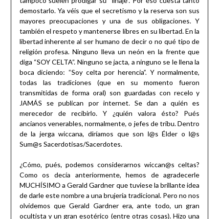
tampoco suelen prodigar su “linaje”. Por éso cuesta tanto
demostarlo. Ya véis que el secretismo y la reserva son sus
mayores preocupaciones y una de sus obligaciones. Y
también el respeto y mantenerse libres en su libertad. En la
libertad inherente al ser humano de decir o no qué tipo de
religión profesa. Ninguno lleva un neón en la frente que
diga “SOY CELTA”. Ninguno se jacta, a ninguno se le llena la
boca diciendo: “Soy celta por herencia”. Y normalmente,
todas las tradiciones (que en su momento fueron
transmitidas de forma oral) son guardadas con recelo y
JAMÁS se publican por internet. Se dan a quién es
merecedor de recibirlo. Y ¿quién valora ésto? Pués
ancianos venerables, normalmente, o jefes de tribu. Dentro
de la jerga wiccana, diríamos que son l@s Élder o l@s
Sum@s Sacerdotisas/Sacerdotes.
¿Cómo, pués, podemos considerarnos wiccan@s celtas?
Como os decía anteriormente, hemos de agradecerle
MUCHÍSIMO a Gerald Gardner que tuviese la brillante idea
de darle este nombre a una brujería tradicional. Pero no nos
olvidemos que Gerald Gardner era, ante todo, un gran
ocultista y un gran esotérico (entre otras cosas). Hizo una