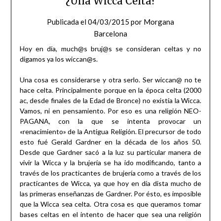
¿Una Wicca Celta?
Publicada el
04/03/2015
por
Morgana
Barcelona
Hoy en día, much@s bruj@s se consideran celtas y no
digamos ya los wiccan@s.
Una cosa es considerarse y otra serlo. Ser wiccan@ no te
hace celta. Principalmente porque en la época celta (2000
ac, desde finales de la Edad de Bronce) no existía la Wicca.
Vamos, ni en pensamiento. Por eso es una religión NEO-
PAGANA, con la que se intenta provocar un
«renacimiento» de la Antigua Religión. El precursor de todo
esto fué Gerald Gardner en la década de los años 50.
Desde que Gardner sacó a la luz su particular manera de
vivir la Wicca y la brujería se ha ido modificando, tanto a
través de los practicantes de brujería como a través de los
practicantes de Wicca, ya que hoy en día dista mucho de
las primeras enseñanzas de Gardner. Por ésto, es imposible
que la Wicca sea celta. Otra cosa es que queramos tomar
bases celtas en el intento de hacer que sea una religión