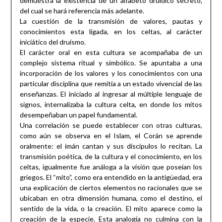
demuestra la existencia de un alfabeto druídico secreto,
del cual se hará referencia más adelante.
La cuestión de la transmisión de valores, pautas y
conocimientos esta ligada, en los celtas, al carácter
iniciático del druísmo.
El carácter oral en esta cultura se acompañaba de un
complejo sistema ritual y simbólico. Se apuntaba a una
incorporación de los valores y los conocimientos con una
particular disciplina que remitía a un estado vivencial de las
enseñanzas. El iniciado al ingresar al múltiple lenguaje de
signos, internalizaba la cultura celta, en donde los mitos
desempeñaban un papel fundamental.
Una correlación se puede establecer con otras culturas,
como aún se observa en el Islam, el Corán se aprende
oralmente: el imán cantan y sus discipulos lo recitan. La
transmisión poética, de la cultura y el conocimiento, en los
celtas, igualmente fue análoga a la visión que poseían los
griegos. El “mito”, como era entendido en la antigüedad, era
una explicación de ciertos elementos no racionales que se
ubicaban en otra dimensión humana, como el destino, el
sentido de la vida, o la creación. El mito aparece como la
creación de la especie. Esta analogía no culmina con la