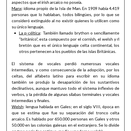
aspectos que el irish arcaico no poseía.
Manx
: idioma propio de la Isla de Man. En 1909 había 4.419
personas que lo hablaban, todos bilingües, por lo que se
consideró extinguido al no existir quienes lo utilicen como
su único lenguaje.
La p-céltica
: También llamado brython o sencillamente
“británico”, esta compuesto por el cornish, el welsh y rl
bretón que es el único lenguaje celta continental, los
otros pertenecen a los pueblos de las islas Británicas.
El sistema de vocales perdió numerosas vocales
intermedias, y como consecuencia de la adopción, por los
celtas, del alfabeto latino para escribir en su idioma
también se produjo la desaparición de los sustantivos
declinativos, aunque mantuvo todo el sistema inflexivo de
verbos, y la pérdida de algunas sílabas terminales y vocales
intermedias y finales.
Welsh
: lengua hablada en Gales; en el siglo VIII, época en
que se estima que fue su separación del tronco celta
arcaico. Es hablado por 650.000 personas en Gales y otros
50.000 en las colonias galesas en el extranjero. Se lo divide