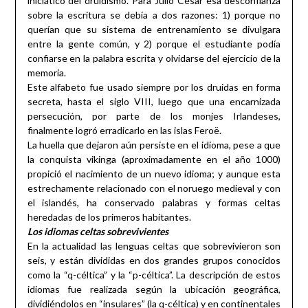
iniciático del druidismo. Para Julio César esa desconfianza
sobre la escritura se debía a dos razones: 1) porque no
querían que su sistema de entrenamiento se divulgara
entre la gente común, y 2) porque el estudiante podía
confiarse en la palabra escrita y olvidarse del ejercicio de la
memoria.
Este alfabeto fue usado siempre por los druidas en forma
secreta, hasta el siglo VIII, luego que una encarnizada
persecución, por parte de los monjes Irlandeses,
finalmente logró erradicarlo en las islas Feroë.
La huella que dejaron aún persiste en el idioma, pese a que
la conquista vikinga (aproximadamente en el año 1000)
propició el nacimiento de un nuevo idioma; y aunque esta
estrechamente relacionado con el noruego medieval y con
el islandés, ha conservado palabras y formas celtas
heredadas de los primeros habitantes.
Los idiomas celtas sobrevivientes
En la actualidad las lenguas celtas que sobrevivieron son
seis, y están divididas en dos grandes grupos conocidos
como la “q-céltica” y la “p-céltica”. La descripción de estos
idiomas fue realizada según la ubicación geográfica,
dividiéndolos en “insulares” (la q-céltica) y en continentales