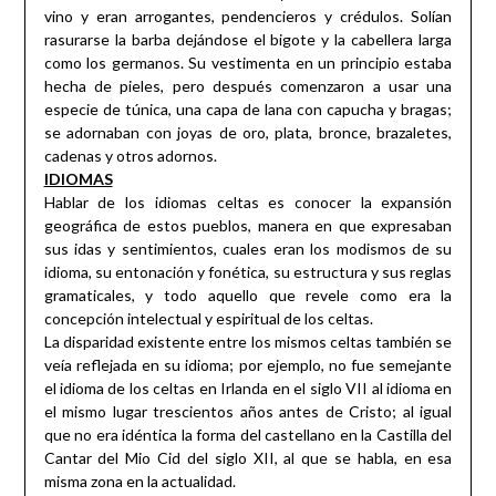
vino y eran arrogantes, pendencieros y crédulos. Solían
rasurarse la barba dejándose el bigote y la cabellera larga
como los germanos. Su vestimenta en un principio estaba
hecha de pieles, pero después comenzaron a usar una
especie de túnica, una capa de lana con capucha y bragas;
se adornaban con joyas de oro, plata, bronce, brazaletes,
cadenas y otros adornos.
IDIOMAS
Hablar de los idiomas celtas es conocer la expansión
geográfica de estos pueblos, manera en que expresaban
sus idas y sentimientos, cuales eran los modismos de su
idioma, su entonación y fonética, su estructura y sus reglas
gramaticales, y todo aquello que revele como era la
concepción intelectual y espiritual de los celtas.
La disparidad existente entre los mismos celtas también se
veía reflejada en su idioma; por ejemplo, no fue semejante
el idioma de los celtas en Irlanda en el siglo VII al idioma en
el mismo lugar trescientos años antes de Cristo; al igual
que no era idéntica la forma del castellano en la Castilla del
Cantar del Mio Cid del siglo XII, al que se habla, en esa
misma zona en la actualidad.