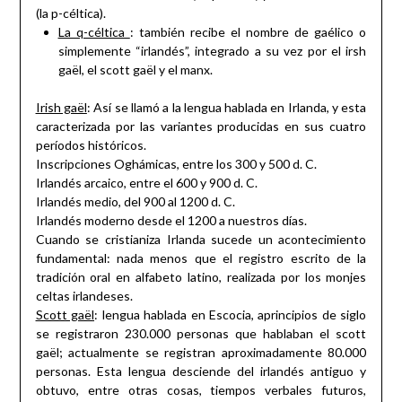
(la p-céltica).
La q-céltica
: también recibe el nombre de gaélico o
simplemente “irlandés”, integrado a su vez por el irsh
gaël, el scott gaël y el manx.
Irish gaël
: Así se llamó a la lengua hablada en Irlanda, y esta
caracterizada por las variantes producidas en sus cuatro
períodos históricos.
Inscripciones Oghámicas, entre los 300 y 500 d. C.
Irlandés arcaico, entre el 600 y 900 d. C.
Irlandés medio, del 900 al 1200 d. C.
Irlandés moderno desde el 1200 a nuestros días.
Cuando se cristianiza Irlanda sucede un acontecimiento
fundamental: nada menos que el registro escrito de la
tradición oral en alfabeto latino, realizada por los monjes
celtas irlandeses.
Scott gaël
: lengua hablada en Escocia, aprincipios de siglo
se registraron 230.000 personas que hablaban el scott
gaël; actualmente se registran aproximadamente 80.000
personas. Esta lengua desciende del irlandés antiguo y
obtuvo, entre otras cosas, tiempos verbales futuros,