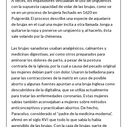
A veces, los inquisidores vinculaban el uso de ungüentos
con la supuesta capacidad de volar de las brujas, como se
ve en un proceso de brujería fechado en 1620 en
Puigcerdà. El proceso describe una especie de aquelarre
de brujas en el cual una mujer incita a otra llamada Jonga a
quitarse la ropa y ponerse un ungüento y, al hacerlo, ésta
sale volando por la chimenea.
Las brujas-sanadoras usaban analgésicos, calmantes y
medicinas digestivas, así como otros preparados para
aminorar los dolores de parto, a pesar de la postura
contraria de la Iglesia, por la cual a causa del pecado original
las mujeres debían parir con dolor. Usaron la belladona para
parar las contracciones de la matriz en caso de posible
aborto y algunas fuentes apuntan a una bruja inglesa como
descubridora de la digitalina, que se utiliza actualmente
para tratar las enfermedades coronarias. Estas mujeres
sabias también aconsejaban a mujeres sobre métodos
anticonceptivos y practicaban abortos. De hecho,
Paracelso, considerado el “padre de la medicina moderna”,
afirmó en el siglo XVI que todo lo que sabía lo había
aprendido de las brujas. Con la caza de brujas, parte de