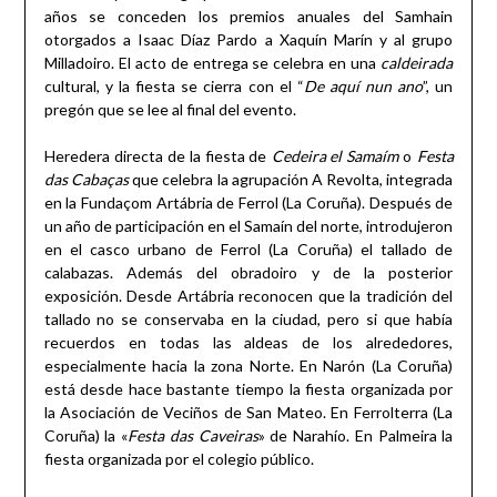
años se conceden los premios anuales del Samhain
otorgados a Isaac Díaz Pardo a Xaquín Marín y al grupo
Milladoiro. El acto de entrega se celebra en una
caldeirada
cultural, y la fiesta se cierra con el “
De aquí nun ano
”, un
pregón que se lee al final del evento.
Heredera directa de la fiesta de
Cedeira el Samaím
o
Festa
das Cabaças
que celebra la agrupación A Revolta, integrada
en la Fundaçom Artábria de Ferrol (La Coruña). Después de
un año de participación en el Samaín del norte, introdujeron
en el casco urbano de Ferrol (La Coruña) el tallado de
calabazas. Además del obradoiro y de la posterior
exposición. Desde Artábria reconocen que la tradición del
tallado no se conservaba en la ciudad, pero si que había
recuerdos en todas las aldeas de los alrededores,
especialmente hacia la zona Norte. En Narón (La Coruña)
está desde hace bastante tiempo la fiesta organizada por
la Asociación de Veciños de San Mateo. En Ferrolterra (La
Coruña) la «
Festa das Caveiras
» de Narahío. En Palmeira la
fiesta organizada por el colegio público.