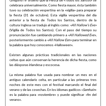
Gregorio IV ordenó que la Fiesta de «Todos los Santos» se
celebrara universalmente. Como fiesta mayor, ésta también
tuvo su celebración vespertina en la «vigilia» para preparar
la fiesta (31 de octubre). Esta vigilia vespertina del día
anterior a la fiesta de Todos los Santos, dentro de la
cultura Inglesa se tradujo al inglés como:
«All Hallow’s Eve»
(Vigilia de Todos los Santos
). Con el paso del tiempo su
pronunciación fue cambiando primero a
«All Hallowed Eve»
,
posteriormente cambio a
«All Hallow Een»
para terminar en
la palabra que hoy conocemos «Halloween».
Existen algunas prácticas tradicionales en las naciones
celtas que aún conservan la herencia de dicha fiesta, como
las diásporas irlandesa y escocesa.
La misma palabra fue usada para nombrar un mes en el
antiguo calendario celta, en particular a las primeras tres
noches de este mes con el festival marcando el final del
verano y de las cosechas. En los idiomas gaélicos «
Samhain
»
es la palabra para «noviembre» y puede significar «fin del
verano».