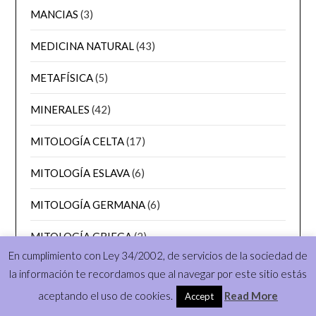
MANCIAS
(3)
MEDICINA NATURAL
(43)
METAFÍSICA
(5)
MINERALES
(42)
MITOLOGÍA CELTA
(17)
MITOLOGÍA ESLAVA
(6)
MITOLOGÍA GERMANA
(6)
MITOLOGÍA GRIEGA
(2)
En cumplimiento con Ley 34/2002, de servicios de la sociedad de
MITOLOGÍA NÓRDICA
(22)
la información te recordamos que al navegar por este sitio estás
aceptando el uso de cookies.
Read More
Accept
MITOLOGÍA ROMANA
(2)