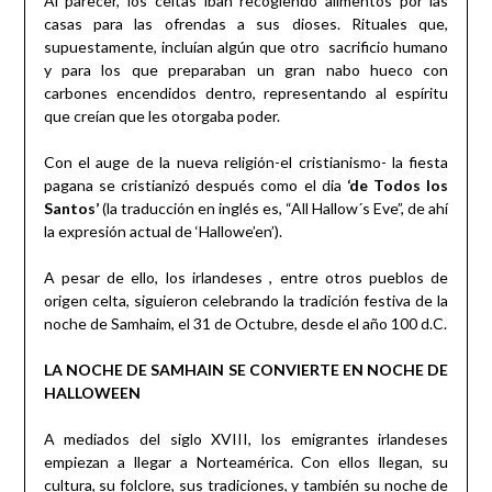
Al parecer, los celtas iban recogiendo alimentos por las
casas para las ofrendas a sus dioses. Rituales que,
supuestamente, incluían algún que otro sacrificio humano
y para los que preparaban un gran nabo hueco con
carbones encendidos dentro, representando al espíritu
que creían que les otorgaba poder.
Con el auge de la nueva religión-el cristianismo- la fiesta
pagana se cristianizó después como el dia
‘de Todos los
Santos’
(la traducción en inglés es, “All Hallow´s Eve”, de ahí
la expresión actual de ‘Hallowe’en’).
A pesar de ello, los irlandeses , entre otros pueblos de
origen celta, siguieron celebrando la tradición festiva de la
noche de Samhaim, el 31 de Octubre, desde el año 100 d.C.
LA NOCHE DE SAMHAIN SE CONVIERTE EN NOCHE DE
HALLOWEEN
A mediados del siglo XVIII, los emigrantes irlandeses
empiezan a llegar a Norteamérica. Con ellos llegan, su
cultura, su folclore, sus tradiciones, y también su noche de