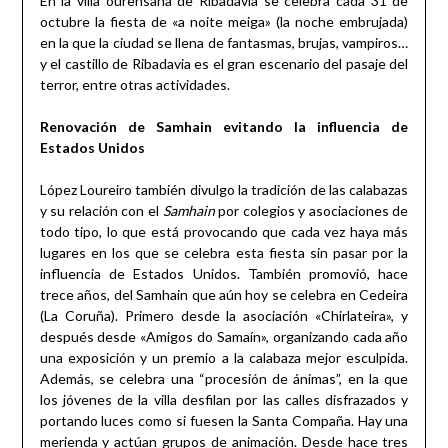
En la villa ourensana de Ribadavia se celebra cada 31 de
octubre la fiesta de «a noite meiga» (la noche embrujada)
en la que la ciudad se llena de fantasmas, brujas, vampiros…
y el castillo de Ribadavia es el gran escenario del pasaje del
terror, entre otras actividades.
Renovación de Samhain evitando la influencia de
Estados Unidos
López Loureiro también divulgo la tradición de las calabazas
y su relación con el
Samhain
por colegios y asociaciones de
todo tipo, lo que está provocando que cada vez haya más
lugares en los que se celebra esta fiesta sin pasar por la
influencia de Estados Unidos. También promovió, hace
trece años, del Samhain que aún hoy se celebra en Cedeira
(La Coruña). Primero desde la asociación «Chirlateira», y
después desde «Amigos do Samaín», organizando cada año
una exposición y un premio a la calabaza mejor esculpida.
Además, se celebra una “procesión de ánimas”, en la que
los jóvenes de la villa desfilan por las calles disfrazados y
portando luces como si fuesen la Santa Compaña. Hay una
merienda y actúan grupos de animación. Desde hace tres