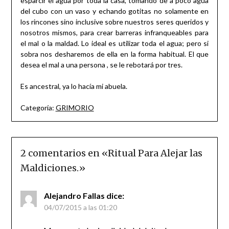
esparcir el agua por toda la casa, tomando de a poco agua
del cubo con un vaso y echando gotitas no solamente en
los rincones sino inclusive sobre nuestros seres queridos y
nosotros mismos, para crear barreras infranqueables para
el mal o la maldad. Lo ideal es utilizar toda el agua; pero si
sobra nos desharemos de ella en la forma habitual. El que
desea el mal a una persona , se le rebotará por tres.
Es ancestral, ya lo hacía mi abuela.
Categoría:
GRIMORIO
2 comentarios en «
Ritual Para Alejar las
Maldiciones.
»
Alejandro Fallas
dice:
04/07/2015 a las 01:20