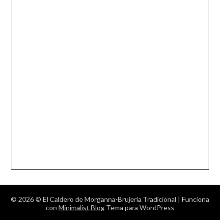
© 2026 © El Caldero de Morganna-Brujería Tradicional
| Funciona
con
Minimalist Blog
Tema para WordPress