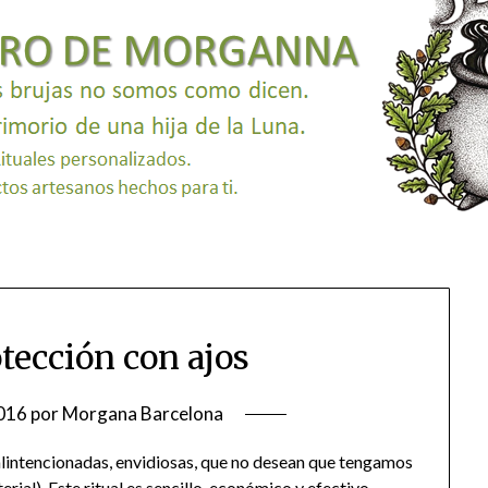
otección con ajos
016
por
Morgana Barcelona
intencionadas, envidiosas, que no desean que tengamos
rial). Este ritual es sencillo, económico y efectivo.