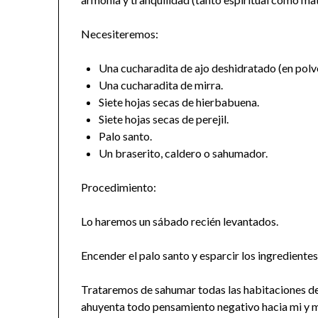
Necesiteremos:
Una cucharadita de ajo deshidratado (en polv
Una cucharadita de mirra.
Siete hojas secas de hierbabuena.
Siete hojas secas de perejil.
Palo santo.
Un braserito, caldero o sahumador.
Procedimiento:
Lo haremos un sábado recién levantados.
Encender el palo santo y esparcir los ingrediente
Trataremos de sahumar todas las habitaciones de 
ahuyenta todo pensamiento negativo hacia mi y mi