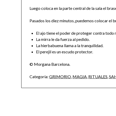
Luego coloca en la parte central de la sala el br
Pasados los diez minutos, puedemos colocar el br
El ajo tiene el poder de proteger contra todo 
La mirra le da fuerza al pedido.
La hierbabuena llama a la tranquilidad.
El perejil es un escudo protector.
© Morgana Barcelona.
Categoría:
GRIMORIO
,
MAGIA
,
RITUALES
,
SA