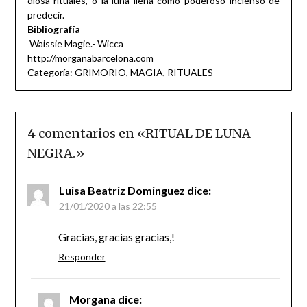
diosa rituales, o la luna llena como poderoso incienso de
predecir.
Bibliografía
Waissie Magie.- Wicca
http://morganabarcelona.com
Categoría:
GRIMORIO
,
MAGIA
,
RITUALES
4 comentarios en «
RITUAL DE LUNA
NEGRA.
»
Luisa Beatriz Dominguez
dice:
21/01/2020 a las 22:55
Gracias, gracias gracias,!
Responder
Morgana
dice: