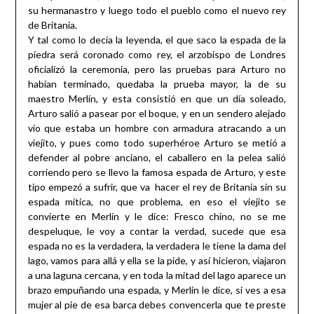
su hermanastro y luego todo el pueblo como el nuevo rey
de Britania.
Y tal como lo decía la leyenda, el que saco la espada de la
piedra será coronado como rey, el arzobispo de Londres
oficializó la ceremonia, pero las pruebas para Arturo no
habían terminado, quedaba la prueba mayor, la de su
maestro Merlín, y esta consistió en que un día soleado,
Arturo salió a pasear por el boque, y en un sendero alejado
vio que estaba un hombre con armadura atracando a un
viejito, y pues como todo superhéroe Arturo se metió a
defender al pobre anciano, el caballero en la pelea salió
corriendo pero se llevo la famosa espada de Arturo, y este
tipo empezó a sufrir, que va hacer el rey de Britania sin su
espada mítica, no que problema, en eso el viejito se
convierte en Merlín y le dice: Fresco chino, no se me
despeluque, le voy a contar la verdad, sucede que esa
espada no es la verdadera, la verdadera le tiene la dama del
lago, vamos para allá y ella se la pide, y así hicieron, viajaron
a una laguna cercana, y en toda la mitad del lago aparece un
brazo empuñando una espada, y Merlín le dice, si ves a esa
mujer al pie de esa barca debes convencerla que te preste