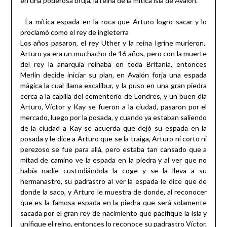
en una poderosa bruja, la reina de la mítica isla de Avalón.
La mítica espada en la roca que Arturo logro sacar y lo
proclamó como el rey de ingleterra
Los años pasaron, el rey Uther y la reina Igrine murieron,
Arturo ya era un muchacho de 16 años, pero con la muerte
del rey la anarquía reinaba en toda Britania, entonces
Merlín decide iniciar su plan, en Avalón forja una espada
mágica la cual llama excalibur, y la puso en una gran piedra
cerca a la capilla del cementerio de Londres, y un buen día
Arturo, Víctor y Kay se fueron a la ciudad, pasaron por el
mercado, luego por la posada, y cuando ya estaban saliendo
de la ciudad a Kay se acuerda que dejó su espada en la
posada y le dice a Arturo que se la traiga, Arturo ni corto ni
perezoso se fue para allá, pero estaba tan cansado que a
mitad de camino ve la espada en la piedra y al ver que no
había nadie custodiándola la coge y se la lleva a su
hermanastro, su padrastro al ver la espada le dice que de
donde la saco, y Arturo le muestra de donde, al reconocer
que es la famosa espada en la piedra que será solamente
sacada por el gran rey de nacimiento que pacifique la isla y
unifique el reino, entonces lo reconoce su padrastro Víctor,