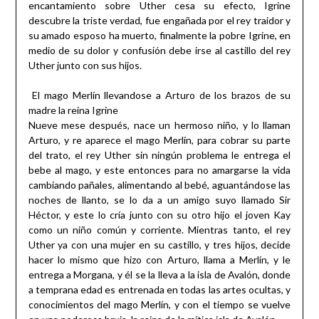
encantamiento sobre Uther cesa su efecto, Igrine
descubre la triste verdad, fue engañada por el rey traidor y
su amado esposo ha muerto, finalmente la pobre Igrine, en
medio de su dolor y confusión debe irse al castillo del rey
Uther junto con sus hijos.
El mago Merlín llevandose a Arturo de los brazos de su
madre la reina Igrine
Nueve mese después, nace un hermoso niño, y lo llaman
Arturo, y re aparece el mago Merlín, para cobrar su parte
del trato, el rey Uther sin ningún problema le entrega el
bebe al mago, y este entonces para no amargarse la vida
cambiando pañales, alimentando al bebé, aguantándose las
noches de llanto, se lo da a un amigo suyo llamado Sir
Héctor, y este lo cría junto con su otro hijo el joven Kay
como un niño común y corriente. Mientras tanto, el rey
Uther ya con una mujer en su castillo, y tres hijos, decide
hacer lo mismo que hizo con Arturo, llama a Merlín, y le
entrega a Morgana, y él se la lleva a la isla de Avalón, donde
a temprana edad es entrenada en todas las artes ocultas, y
conocimientos del mago Merlín, y con el tiempo se vuelve