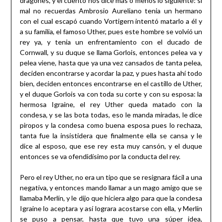
dragones, y el cuento nos dice más o menos lo siguiente: si
mal no recuerdas Ambrosio Aureliano tenia un hermano
con el cual escapó cuando Vortigern intentó matarlo a él y
a su familia, el famoso Uther, pues este hombre se volvió un
rey ya, y tenia un enfrentamiento con el ducado de
Cornwall, y su duque se llama Gorlois, entonces pelea va y
pelea viene, hasta que ya una vez cansados de tanta pelea,
deciden encontrarse y acordar la paz, y pues hasta ahí todo
bien, deciden entonces encontrarse en el castillo de Uther,
y el duque Gorlois va con toda su corte y con su esposa: la
hermosa Igraine, el rey Uther queda matado con la
condesa, y se las bota todas, eso le manda miradas, le dice
piropos y la condesa como buena esposa pues lo rechaza,
tanta fue la insistidera que finalmente ella se cansa y le
dice al esposo, que ese rey esta muy cansón, y el duque
entonces se va ofendidísimo por la conducta del rey.
Pero el rey Uther, no era un tipo que se resignara fácil a una
negativa, y entonces mando llamar a un mago amigo que se
llamaba Merlín, y le dijo que hiciera algo para que la condesa
Igraine lo aceptara y así lograra acostarse con ella, y Merlín
se puso a pensar, hasta que tuvo una súper idea,