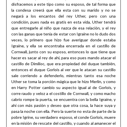
disfracemos a este tipo como su esposo, de tal forma que
la condesa creerá que ella esta con su marido y no se
negará a los encantos del rey Uther, pero con una
condición, pues nada es gratis en esta vida, Uther tendrá
que entregarle al niño que nazca de esa relación, y el rey
con las ganas que tenia de estar con Igraine no lo dudo dos
veces, lo primero que hizo fue averiguar donde estaba
Igraine, y ella se encontraba encerrada en el castillo de
Cornwall, junto con su esposo, entonces lo que tiene que
hacer es sacar al rey de ahí, para eso pues mando atacar el
castillo de Dimilioc, que era propiedad del duque también,
entonces el duque Gorlois al ver que le atacan su castillo
sale corriendo a defenderlo, mientras tanto esa noche
Uther se toma la porción mágica que le hizo Merlín, y como
en Harry Potter cambio su aspecto igual al de Gorlois, y
corre raudo y veloz a el costillo de Cornwall, y como macho
cabrío rompe la puerta, se encuentra con la bella Igraine, y
ahí con más pasión y deseo que otra cosa, la hace suya y
pasa la noche con ella. Pero la suerte no esta de parte de la
pobre Igrine, su verdadero esposo, el conde Gorlois, muere
en la misión de rescate del castillo, y cuando al amanecer el