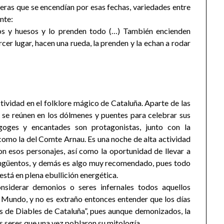
ueras que se encendían por esas fechas, variedades entre
nte:
tos y huesos y lo prenden todo (…) También encienden
cer lugar, hacen una rueda, la prenden y la echan a rodar
tividad en el folklore mágico de Cataluña. Aparte de las
y se reúnen en los dólmenes y puentes para celebrar sus
goges y encantades son protagonistas, junto con la
como la del Comte Arnau. Es una noche de alta actividad
con esos personajes, así como la oportunidad de llevar a
 ungüentos, y demás es algo muy recomendado, pues todo
está en plena ebullición energética.
nsiderar demonios o seres infernales todos aquellos
o Mundo, y no es extraño entonces entender que los días
es de Diables de Cataluña”, pues aunque demonizados, la
 seres que una vez poblaron su mitología.