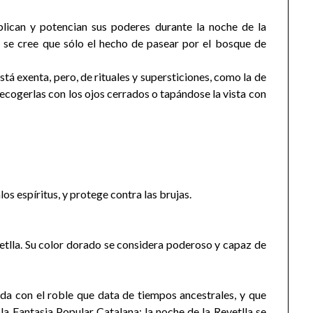
lican y potencian sus poderes durante la noche de la
 se cree que sólo el hecho de pasear por el bosque de
stá exenta, pero, de rituales y supersticiones, como la de
ecogerlas con los ojos cerrados o tapándose la vista con
os espíritus, y protege contra las brujas.
vetlla. Su color dorado se considera poderoso y capaz de
ada con el roble que data de tiempos ancestrales, y que
la Fantasia Popular Catalana: la noche de la Revetlla se