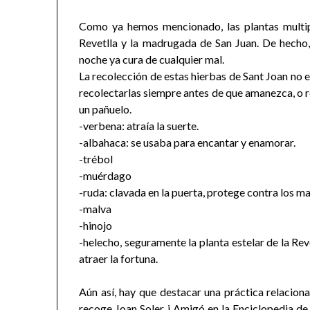
Como ya hemos mencionado, las plantas multip
Revetlla y la madrugada de San Juan. De hecho,
noche ya cura de cualquier mal.
La recolección de estas hierbas de Sant Joan no e
recolectarlas siempre antes de que amanezca, o r
un pañuelo.
-verbena: atraía la suerte.
-albahaca: se usaba para encantar y enamorar.
-trébol
-muérdago
-ruda: clavada en la puerta, protege contra los mal
-malva
-hinojo
-helecho, seguramente la planta estelar de la Re
atraer la fortuna.
Aún así, hay que destacar una práctica relacion
recoge Joan Soler i Amigó en la Enciclopedia de 