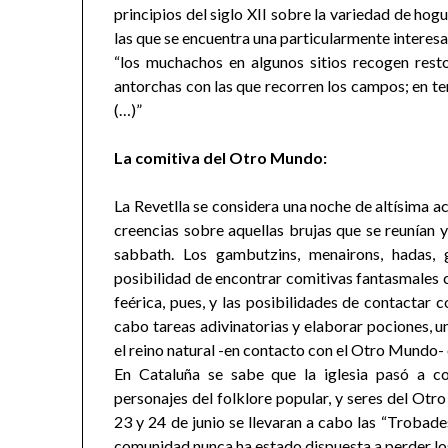
principios del siglo XII sobre la variedad de hog
las que se encuentra una particularmente interesa
“los muchachos en algunos sitios recogen res
antorchas con las que recorren los campos; en ter
(…)”
La comitiva del Otro Mundo:
La Revetlla se considera una noche de altísima ac
creencias sobre aquellas brujas que se reunían 
sabbath. Los gambutzins, menairons, hadas, 
posibilidad de encontrar comitivas fantasmales 
feérica, pues, y las posibilidades de contactar 
cabo tareas adivinatorias y elaborar pociones,
el reino natural -en contacto con el Otro Mundo- 
En Cataluña se sabe que la iglesia pasó a co
personajes del folklore popular, y seres del Otr
23 y 24 de junio se llevaran a cabo las “Trobad
comunidad nunca ha estado dispuesta a perder los