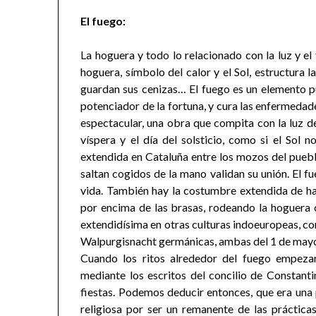
El fuego:
La hoguera y todo lo relacionado con la luz y el
hoguera, símbolo del calor y el Sol, estructura la
guardan sus cenizas… El fuego es un elemento pu
potenciador de la fortuna, y cura las enfermedade
espectacular, una obra que compita con la luz del
víspera y el día del solsticio, como si el Sol n
extendida en Cataluña entre los mozos del pueblo
saltan cogidos de la mano validan su unión. El fu
vida. También hay la costumbre extendida de h
por encima de las brasas, rodeando la hoguera 
extendidísima en otras culturas indoeuropeas, co
Walpurgisnacht germánicas, ambas del 1 de may
Cuando los ritos alrededor del fuego empezaro
mediante los escritos del concilio de Constant
fiestas. Podemos deducir entonces, que era un
religiosa por ser un remanente de las práctica