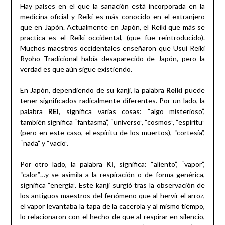
Hay países en el que la sanación está incorporada en la
medicina oficial y Reiki es más conocido en el extranjero
que en Japón. Actualmente en Japón, el Reiki que más se
practica es el Reiki occidental, (que fue reintroducido).
Muchos maestros occidentales enseñaron que Usui Reiki
Ryoho Tradicional había desaparecido de Japón, pero la
verdad es que aún sigue existiendo.
En Japón, dependiendo de su kanji, la palabra
Reiki
puede
tener significados radicalmente diferentes. Por un lado, la
palabra
REI
, significa varias cosas: “algo misterioso”,
también significa “fantasma”, “universo”, “cosmos”, “espíritu”
(pero en este caso, el espíritu de los muertos), “cortesía”,
“nada” y “vacío”.
Por otro lado, la palabra
KI,
significa: “aliento”, “vapor”,
“calor”…y se asimila a la respiración o de forma genérica,
significa “energía”. Este kanji surgió tras la observación de
los antiguos maestros del fenómeno que al hervir el arroz,
el vapor levantaba la tapa de la cacerola y al mismo tiempo,
lo relacionaron con el hecho de que al respirar en silencio,