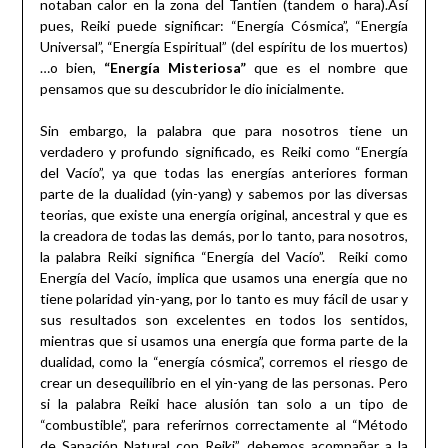
notaban calor en la zona del Tantien (tandem o hara).Así
pues, Reiki puede significar: “Energía Cósmica”, “Energía
Universal”, “Energía Espiritual” (del espíritu de los muertos)
…o bien,
“Energía Misteriosa”
que es el nombre que
pensamos que su descubridor le dio inicialmente.
Sin embargo, la palabra que para nosotros tiene un
verdadero y profundo significado, es Reiki como “Energía
del Vacío”, ya que todas las energías anteriores forman
parte de la dualidad (yin-yang) y sabemos por las diversas
teorias, que existe una energía original, ancestral y que es
la creadora de todas las demás, por lo tanto, para nosotros,
la palabra Reiki significa “Energía del Vacío”. Reiki como
Energía del Vacío, implica que usamos una energía que no
tiene polaridad yin-yang, por lo tanto es muy fácil de usar y
sus resultados son excelentes en todos los sentidos,
mientras que si usamos una energía que forma parte de la
dualidad, como la “energía cósmica”, corremos el riesgo de
crear un desequilibrio en el yin-yang de las personas. Pero
si la palabra Reiki hace alusión tan solo a un tipo de
“combustible”, para referirnos correctamente al “Método
de Sanación Natural con Reiki”, debemos acompañar a la