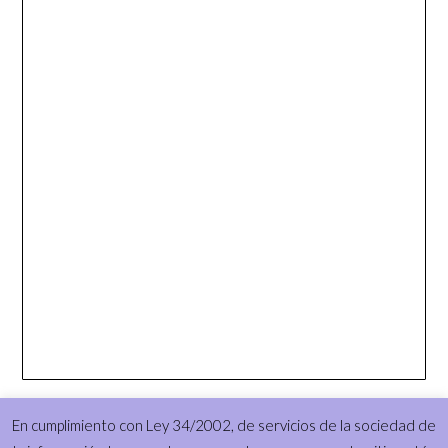
En cumplimiento con Ley 34/2002, de servicios de la sociedad de
© 2026 © El Caldero de Morganna-Brujería Tradicional
| Funciona