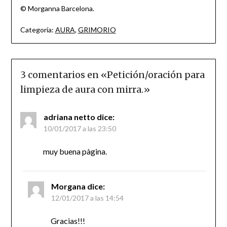
© Morganna Barcelona.
Categoría:
AURA
,
GRIMORIO
3 comentarios en «
Petición/oración para
limpieza de aura con mirra.
»
adriana netto
dice:
10/01/2017 a las 23:50
muy buena pàgina.
Morgana
dice:
12/01/2017 a las 14:54
Gracias!!!