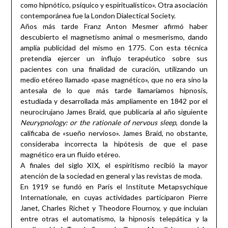
como hipnótico, psíquico y espiritualístico». Otra asociación
contemporánea fue la London Dialectical Society.
Años más tarde Franz Anton Mesmer afirmó haber
descubierto el magnetismo animal o mesmerismo, dando
amplia publicidad del mismo en 1775. Con esta técnica
pretendía ejercer un influjo terapéutico sobre sus
pacientes con una finalidad de curación, utilizando un
medio etéreo llamado «pase magnético», que no era sino la
antesala de lo que más tarde llamaríamos hipnosis,
estudiada y desarrollada más ampliamente en 1842 por el
neurocirujano James Braid, que publicaría al año siguiente
Neurypnology: or the rationale of nervous sleep
, donde la
calificaba de «sueño nervioso». James Braid, no obstante,
consideraba incorrecta la hipótesis de que el pase
magnético era un fluido etéreo.
A finales del siglo XIX, el espiritismo recibió la mayor
atención de la sociedad en general y las revistas de moda.
En 1919 se fundó en París el Institute Metapsychique
Internationale, en cuyas actividades participaron Pierre
Janet, Charles Richet y Theodore Flournoy, y que incluían
entre otras el automatismo, la hipnosis telepática y la