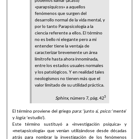
podemos llamar (acaso)
«parapsíquicos» a aquellos
fenómenos que surgen del
desarrollo normal de la vida mental, y
por lo tanto Parapsicología a la
ciencia referente a ellos. El término
no es bello ni elegante pero a mi
entender tiene la ventaja de
caracterizar brevemente un área
limítrofe hasta ahora innominada,
entre los estados usuales normales
y los patológicos. Y en realidad tales
neologismos no tienen más que el
valor limitado de su utilidad práctica.
5
Sphinx
, número 7, pág. 42
El término proviene del griego
para:
‘junto a’,
psico:
‘mente’
y
logía:
‘estudio’).
Este término sustituyó a «investigación psíquica» y
«metapsicología» que venían utilizándose desde décadas
atrás para nombrar la investigación de los fenómenos