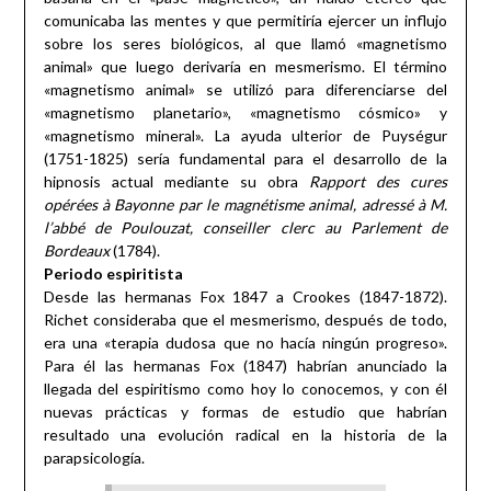
comunicaba las mentes y que permitiría ejercer un influjo
sobre los seres biológicos, al que llamó «magnetismo
animal» que luego derivaría en mesmerismo. El término
«magnetismo animal» se utilizó para diferenciarse del
«magnetismo planetario», «magnetismo cósmico» y
«magnetismo mineral». La ayuda ulterior de Puységur
(1751-1825) sería fundamental para el desarrollo de la
hipnosis actual mediante su obra
Rapport des cures
opérées à Bayonne par le magnétisme animal, adressé à M.
l’abbé de Poulouzat, conseiller clerc au Parlement de
Bordeaux
(1784).
Periodo espiritista
Desde las hermanas Fox 1847 a Crookes (1847-1872).
Richet consideraba que el mesmerismo, después de todo,
era una «terapia dudosa que no hacía ningún progreso».
Para él las hermanas Fox (1847) habrían anunciado la
llegada del espiritismo como hoy lo conocemos, y con él
nuevas prácticas y formas de estudio que habrían
resultado una evolución radical en la historia de la
parapsicología.