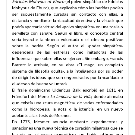
Edricius Mohynus of Eburo
(el polvo simpático de Edricius
Mohynus de Eburo), que explicaba cómo las heridas podían
ser supuestamente curadas sin contacto con ellas, a
distancia y mediante la «facultad directiva y la virtud» que
podría aportar la virtud del «polvo simpático» en una toalla o
servilleta con sangre. Según el libro, el concepto central
sería inyectar la «buena voluntad» o el «deseo positivo»
sobre la herida. Según el autor el «poder simpático»
dependería de las estrellas como imitadoras de las
influencias que sobre ellas se ejercen. Sin embargo, Francis
Barrett lo atribuía, en su obra «El mago, un completo
sistema de filosofía oculta», a la inteligencia por su poder
de dirigir las ideas que son engendradas por la «caridad» o
el «deseo de buena voluntad».
El fraile dominicano Uldericus Balk escribió en 1611 en
Fráncfort del Meno
La lámpara de la vida
, donde afirmaba
que existía una «cura magnética» de varias enfermedades
como la hidropesía, la gota o la ictericia, en un nuevo
adelanto a las tesis de Mesmer.
En 1775, Mesmer anuncia mediante experimentos y
sanaciones una nueva técnica de curación milagrosa que se
basaría en el «pase magnético», un fluido etéreo que