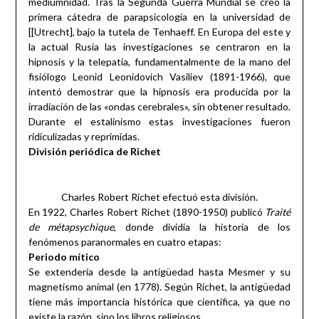
mediumnidad. Tras la Segunda Guerra Mundial se creó la
primera cátedra de parapsicología en la universidad de
[[Utrecht], bajo la tutela de Tenhaeff. En Europa del este y
la actual Rusia las investigaciones se centraron en la
hipnosis y la telepatía, fundamentalmente de la mano del
fisiólogo Leonid Leonidovich Vasiliev (1891-1966), que
intentó demostrar que la hipnosis era producida por la
irradiación de las «ondas cerebrales», sin obtener resultado.
Durante el estalinismo estas investigaciones fueron
ridiculizadas y reprimidas.
División periódica de Richet
Charles Robert Richet efectuó esta división.
En 1922, Charles Robert Richet (1890-1950) publicó
Traité
de métapsychique
, donde dividía la historia de los
fenómenos paranormales en cuatro etapas:
Periodo mítico
Se extendería desde la antigüedad hasta Mesmer y su
magnetismo animal (en 1778). Según Richet, la antigüedad
tiene más importancia histórica que científica, ya que no
existe la razón, sino los libros religiosos.