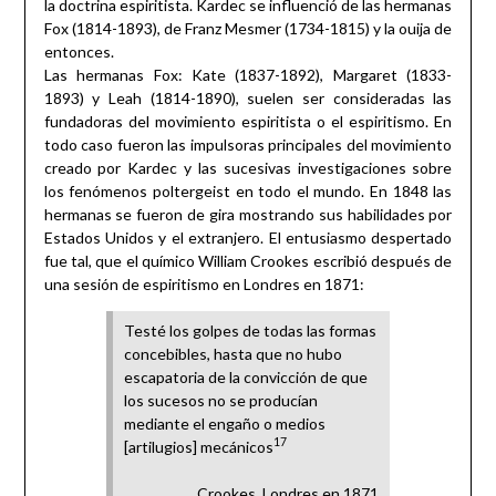
la doctrina espiritista. Kardec se influenció de las hermanas
Fox (1814-1893), de Franz Mesmer (1734-1815) y la ouija de
entonces.
Las hermanas Fox: Kate (1837-1892), Margaret (1833-
1893) y Leah (1814-1890), suelen ser consideradas las
fundadoras del movimiento espiritista o el espiritismo. En
todo caso fueron las impulsoras principales del movimiento
creado por Kardec y las sucesivas investigaciones sobre
los fenómenos poltergeist en todo el mundo. En 1848 las
hermanas se fueron de gira mostrando sus habilidades por
Estados Unidos y el extranjero. El entusiasmo despertado
fue tal, que el químico William Crookes escribió después de
una sesión de espiritismo en Londres en 1871:
Testé los golpes de todas las formas
concebibles, hasta que no hubo
escapatoria de la convicción de que
los sucesos no se producían
mediante el engaño o medios
17
[artilugios] mecánicos
Crookes, Londres en 1871