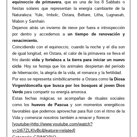
equinoccio de primavera
, que es una de los 8 Sabbats o
fiestas solares que representan la energía cambiante de la
Naturaleza: Yule, Imbolc, Ostara, Beltare, Litha, Lugnasah,
Mabon y Samhain.
Dejamos atrás un invierno de nieve por fuera e introspección
por dentro y accedemos a
un tiempo de renovación y
renacimiento.
Coincidiendo con el equinoccio, cuando la noche y el día son
de igual longitud, en Ostara, el calor de la primavera se lleva el
frío dando
vida y fortaleza a la tierra para iniciar un nuevo
ciclo
. Hoy se festeja que los animales despiertan del período
de hibernación, la alegría de la vida, el romance y la fertilidad.
Por eso se representa simbólicamente a Ostara como
la Diosa
Virgen/doncella que busca por los bosques al joven Dios
Verde
para compartir su energía amorosa.
Estas fechas mágicas se acompañan de rituales sociales
como los
huevos de Pascua
y son momentos energéticos
favorables que podemos aprovechar para fluir con el ritmo de la
Vida y comenzar nosotros también a renacer y florecer.
[youtube=http://www.youtube.com/watch?
v=1t67ZLKIvBc&feature=related]
Categoría:
GRIMORIO