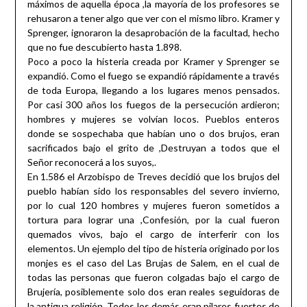
máximos de aquella época ,la mayoría de los profesores se
rehusaron a tener algo que ver con el mismo libro. Kramer y
Sprenger, ignoraron la desaprobación de la facultad, hecho
que no fue descubierto hasta 1.898.
Poco a poco la histeria creada por Kramer y Sprenger se
expandió. Como el fuego se expandió rápidamente a través
de toda Europa, llegando a los lugares menos pensados.
Por casi 300 años los fuegos de la persecución ardieron;
hombres y mujeres se volvían locos. Pueblos enteros
donde se sospechaba que habían uno o dos brujos, eran
sacrificados bajo el grito de ,Destruyan a todos que el
Señor reconocerá a los suyos,.
En 1.586 el Arzobispo de Treves decidió que los brujos del
pueblo habían sido los responsables del severo invierno,
por lo cual 120 hombres y mujeres fueron sometidos a
tortura para lograr una ,Confesión, por la cual fueron
quemados vivos, bajo el cargo de interferir con los
elementos. Un ejemplo del tipo de histeria originado por los
monjes es el caso del Las Brujas de Salem, en el cual de
todas las personas que fueron colgadas bajo el cargo de
Brujería, posiblemente solo dos eran reales seguidoras de
la antigua religión. Todos los demás eran pilares fuertes de