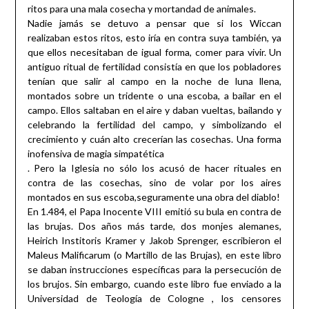
ritos para una mala cosecha y mortandad de animales.
Nadie jamás se detuvo a pensar que si los Wiccan
realizaban estos ritos, esto iría en contra suya también, ya
que ellos necesitaban de igual forma, comer para vivir. Un
antiguo ritual de fertilidad consistía en que los pobladores
tenían que salir al campo en la noche de luna llena,
montados sobre un tridente o una escoba, a bailar en el
campo. Ellos saltaban en el aire y daban vueltas, bailando y
celebrando la fertilidad del campo, y simbolizando el
crecimiento y cuán alto crecerían las cosechas. Una forma
inofensiva de magia simpatética
. Pero la Iglesia no sólo los acusó de hacer rituales en
contra de las cosechas, sino de volar por los aires
montados en sus escoba,seguramente una obra del diablo!
En 1.484, el Papa Inocente VIII emitió su bula en contra de
las brujas. Dos años más tarde, dos monjes alemanes,
Heirich Institoris Kramer y Jakob Sprenger, escribieron el
Maleus Malificarum (o Martillo de las Brujas), en este libro
se daban instrucciones específicas para la persecución de
los brujos. Sin embargo, cuando este libro fue enviado a la
Universidad de Teología de Cologne , los censores