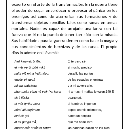
experto en el arte de la transformación. En la guerra tiene
el poder de cegar, ensordecer o provocar el pánico en los
enemigos así como de aterrorizar sus formaciones y de
transformar objetos sencillos tales como ramas en armas
mortales. Nadie es capaz de arrojarle una lanza con tal
fuerza que él no la pueda detener tan sólo con la mirada.
Sus habilidades para la guerra tienen como base la magia y
sus conocimientos de hechizos y de las runas. El propio
dios lo admite en Hávamál:
Það kann ek þriðja:
El tercero sé:
ef mér verðr þörf mikil
si mucho preciso
hafts við mína heiftmögu,
desafilo las puntas,
eggjar ek deyfi
de las espadas enemigas
minna andskota,
y a mi adversario,
bíta-t þeim vápn né velir.
Þat kann
ni armas ni mañas le valen.149 El
ek it fjórða:
cuarto sé:
ef mér fyrðar bera
si hombres imponen
bönd að boglimum,
cepos en mis miembros,
svá ek gel,
canto un conjuro
at ek ganga má,
que me hace libre
sprettr mér af fótum fjöturr,
las cadenas saltan de los pies