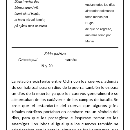
fljúga hverjan dag
vuelan todos los días
Jörmungrund yfir;
alrededor del mundo
óumk ek of Hugin,
temo menos por
at hann aftr né komi-t,
Hugin
þó sjámk meir of Munin.
de que no regrese,
aún más temo por
Munin.
Edda poética
–
Grímnismál
, estrofas
19 y 20.
La relación existente entre Odín con los cuervos, además
de ser habitual para un dios de la guerra, también lo es para
un dios de la muerte, ya que los cuervos generalmente se
alimentaban de los cadáveres de los campos de batalla. Se
cree que el estandarte del cuervo que algunos jefes
tribales nórdicos portaban en combate era un símbolo del
dios, para que los protegiese e inspirase temor en los
enemigos. Los lobos al igual que los cuervos también se
relacionaban con la batalla; algunos de los kenningars, que