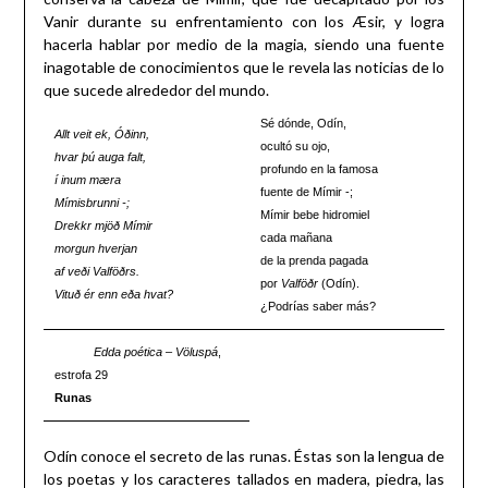
Vanir durante su enfrentamiento con los Æsir, y logra
hacerla hablar por medio de la magia, siendo una fuente
inagotable de conocimientos que le revela las noticias de lo
que sucede alrededor del mundo.
Sé dónde, Odín,
Allt veit ek, Óðinn,
ocultó su ojo,
hvar þú auga falt,
profundo en la famosa
í inum mæra
fuente de Mímir -;
Mímisbrunni -;
Mímir bebe hidromiel
Drekkr mjöð Mímir
cada mañana
morgun hverjan
de la prenda pagada
af veði Valföðrs.
por
Valföðr
(Odín).
Vituð ér enn eða hvat?
¿Podrías saber más?
Edda poética
–
Völuspá
,
estrofa 29
Runas
Odín conoce el secreto de las runas. Éstas son la lengua de
los poetas y los caracteres tallados en madera, piedra, las