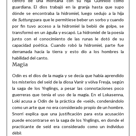
centro de una montaña con su hija Gunnlod como
guardiana. El dios trabajó en la granja hasta que supo
dónde se encontraba la hidromiel, luego sedujo a la hija
de
Suttung
para que le permitiese beber un sorbo y cuando
por fin tuvo acceso a la hidromiel la bebió de golpe, se
transformó en un águila y escapó. La hidromiel de la poesía
junto con el conocimiento de las runas le dotó de su
capacidad poética. Cuando robó la hidromiel, parte fue
derramada hacia la tierra y esto dio a los hombres la
habilidad del canto.
Magia
Odín es el dios de la magia y se decía que había aprendido
los misterios del seid de la diosa Vanir y völva Freyja, según
la saga de los Ynglings, a pesar las connotaciones poco
guerreras que tenía el uso de la magia. En el Lokasenna,
Loki acusa a Odín de la práctica de «seid», condenándolo
como un arte que no era considerado propio de un hombre.
Snorri explica que una justificación para esta acusación
puede encontrarse en la saga de los Ynglings, en donde el
practicante de seid era considerado como un individuo
débi
l.