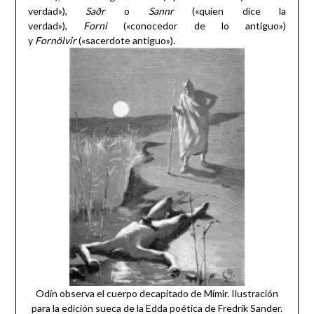
verdad»),
Saðr
o
Sannr
(«quien dice la
verdad»),
Forni
(«conocedor de lo antiguo»)
y
Fornölvir
(«sacerdote antiguo»).
Odín observa el cuerpo decapitado de Mímir. Ilustración
para la edición sueca de la Edda poética de Fredrik Sander.