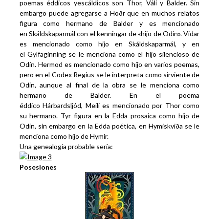
poemas éddicos yescáldicos son Thor, Váli y Balder. Sin
embargo puede agregarse a Höðr que en muchos relatos
figura como hermano de Balder y es mencionado
en Skáldskaparmál con el kenningar de «hijo de Odín». Vidar
es mencionado como hijo en Skáldskaparmál, y en
el Gylfaginning se le menciona como el hijo silencioso de
Odín. Hermod es mencionado como hijo en varios poemas,
pero en el Codex Regius se le interpreta como sirviente de
Odín, aunque al final de la obra se le menciona como
hermano de Balder. En el poema
éddico Hárbardsljód, Meili es mencionado por Thor como
su hermano. Tyr figura en la Edda prosaica como hijo de
Odín, sin embargo en la Edda poética, en Hymiskviða se le
menciona como hijo de Hymir.
Una genealogía probable sería:
Posesiones