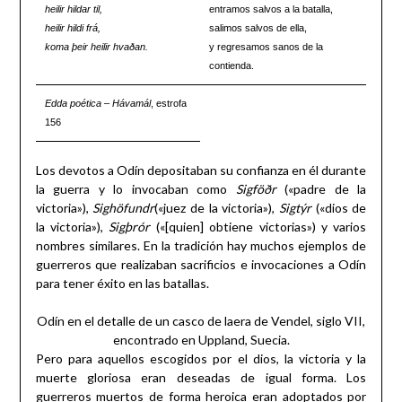
heilir hildar til,
entramos salvos a la batalla,
heilir hildi frá,
salimos salvos de ella,
koma þeir heilir hvaðan.
y regresamos sanos de la
contienda.
Edda poética
–
Hávamál
, estrofa
156
Los devotos a Odín depositaban su confianza en él durante
la guerra y lo invocaban como
Sigföðr
(«padre de la
victoria»),
Sighöfundr
(«juez de la victoria»),
Sigtýr
(«dios de
la victoria»),
Sigþrór
(«[quien] obtiene victorias») y varios
nombres similares. En la tradición hay muchos ejemplos de
guerreros que realizaban sacrificios e invocaciones a Odín
para tener éxito en las batallas.
Odín en el detalle de un casco de laera de Vendel, siglo VII,
encontrado en Uppland, Suecia.
Pero para aquellos escogidos por el dios, la victoria y la
muerte gloriosa eran deseadas de igual forma. Los
guerreros muertos de forma heroica eran adoptados por