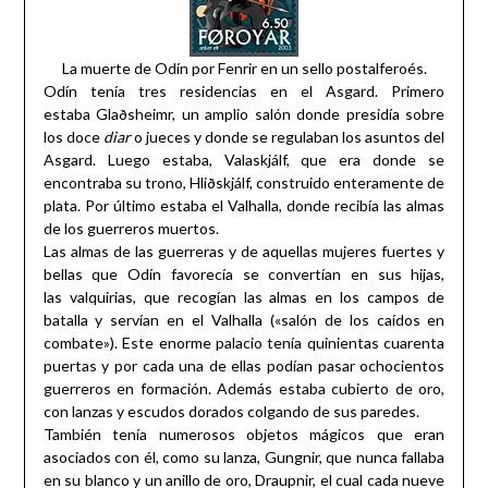
La muerte de Odín por Fenrir en un sello postalferoés.
Odín tenía tres residencias en el Asgard. Primero
estaba Glaðsheimr, un amplio salón donde presidía sobre
los doce
diar
o jueces y donde se regulaban los asuntos del
Asgard. Luego estaba, Valaskjálf, que era donde se
encontraba su trono, Hliðskjálf, construido enteramente de
plata. Por último estaba el Valhalla, donde recibía las almas
de los guerreros muertos.
Las almas de las guerreras y de aquellas mujeres fuertes y
bellas que Odín favorecía se convertían en sus hijas,
las valquirias, que recogían las almas en los campos de
batalla y servían en el Valhalla («salón de los caídos en
combate»). Este enorme palacio tenía quinientas cuarenta
puertas y por cada una de ellas podían pasar ochocientos
guerreros en formación. Además estaba cubierto de oro,
con lanzas y escudos dorados colgando de sus paredes.
También tenía numerosos objetos mágicos que eran
asociados con él, como su lanza, Gungnir, que nunca fallaba
en su blanco y un anillo de oro, Draupnir, el cual cada nueve