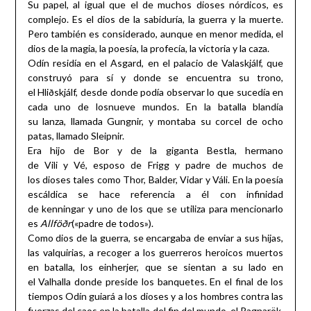
Su papel, al igual que el de muchos dioses nórdicos, es
complejo. Es el dios de la sabiduría, la guerra y la muerte.
Pero también es considerado, aunque en menor medida, el
dios de la magia, la poesía, la profecía, la victoria y la caza.
Odín residía en el Asgard, en el palacio de Valaskjálf, que
construyó para sí y donde se encuentra su trono,
el Hliðskjálf, desde donde podía observar lo que sucedía en
cada uno de losnueve mundos. En la batalla blandía
su lanza, llamada Gungnir, y montaba su corcel de ocho
patas, llamado Sleipnir.
Era hijo de Bor y de la giganta Bestla, hermano
de Vili y Vé, esposo de Frigg y padre de muchos de
los dioses tales como Thor, Balder, Vidar y Váli. En la poesía
escáldica se hace referencia a él con infinidad
de kenningar y uno de los que se utiliza para mencionarlo
es
Allföðr
(«padre de todos»).
Como dios de la guerra, se encargaba de enviar a sus hijas,
las valquirias, a recoger a los guerreros heroicos muertos
en batalla, los einherjer, que se sientan a su lado en
el Valhalla donde preside los banquetes. En el final de los
tiempos Odín guiará a los dioses y a los hombres contra las
fuerzas del caos en la batalla del fin del mundo, el Ragnarök.