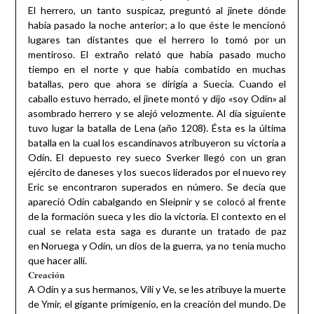
El herrero, un tanto suspicaz, preguntó al jinete dónde
había pasado la noche anterior; a lo que éste le mencionó
lugares tan distantes que el herrero lo tomó por un
mentiroso. El extraño relató que había pasado mucho
tiempo en el norte y que había combatido en muchas
batallas, pero que ahora se dirigía a Suecia. Cuando el
caballo estuvo herrado, el jinete montó y dijo «soy Odín» al
asombrado herrero y se alejó velozmente. Al día siguiente
tuvo lugar la batalla de Lena (año 1208). Ésta es la última
batalla en la cual los escandinavos atribuyeron su victoria a
Odín. El depuesto rey sueco Sverker llegó con un gran
ejército de daneses y los suecos liderados por el nuevo rey
Eric se encontraron superados en número. Se decía que
apareció Odín cabalgando en Sleipnir y se colocó al frente
de la formación sueca y les dio la victoria. El contexto en el
cual se relata esta saga es durante un tratado de paz
en Noruega y Odín, un dios de la guerra, ya no tenía mucho
que hacer allí.
Creación
A Odín y a sus hermanos, Vili y Ve, se les atribuye la muerte
de Ymir, el gigante primigenio, en la creación del mundo. De