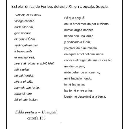
Estela rúnica de Funbo, delsiglo XI, en Uppsala, Suecia.
Veit ek, at ek hekk
Sé que colgué
vindga meiði á
en un árbol mecido por el viento
nætr allar níu,
nueve largas noches
geiri undaðr
herido con una lanza
ok gefinn Óðni,
y dedicado a Odín,
sjalfr sjalfum mér,
yo ofrecido a mí mismo,
á þeim meiði,
en aquel árbol del cual nadie
er manngi veit,
conoce el origen de sus raíces.No
hvers af rótum renn.
Við hleifi
me dieron pan,
mik sældu
ni de beber de un cuerno,
né við hornigi,
miré hacia lo hondo,
nýsta ek niðr,
tomé las runas
nam ek upp rúnar,
las tomé entre gritos,
æpandi nam,
luego me desplomé a la tierra.
fell ek aftr þaðan.
Edda poética
–
Hávamál
,
estrofa 138