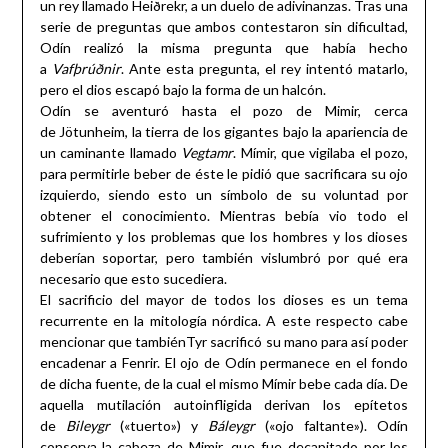
un rey llamado Heiðrekr, a un duelo de adivinanzas. Tras una
serie de preguntas que ambos contestaron sin dificultad,
Odín realizó la misma pregunta que había hecho
a
Vafþrúðnir
. Ante esta pregunta, el rey intentó matarlo,
pero el dios escapó bajo la forma de un halcón.
Odín se aventuró hasta el pozo de Mimir, cerca
de Jötunheim, la tierra de los gigantes bajo la apariencia de
un caminante llamado
Vegtamr
. Mímir, que vigilaba el pozo,
para permitirle beber de éste le pidió que sacrificara su ojo
izquierdo, siendo esto un símbolo de su voluntad por
obtener el conocimiento. Mientras bebía vio todo el
sufrimiento y los problemas que los hombres y los dioses
deberían soportar, pero también vislumbró por qué era
necesario que esto sucediera.
El sacrificio del mayor de todos los dioses es un tema
recurrente en la mitología nórdica. A este respecto cabe
mencionar que tambiénTyr sacrificó su mano para así poder
encadenar a Fenrir. El ojo de Odín permanece en el fondo
de dicha fuente, de la cual el mismo Mímir bebe cada día. De
aquella mutilación autoinfligida derivan los epítetos
de
Bileygr
(«tuerto») y
Báleygr
(«ojo faltante»). Odín
conserva la cabeza de Mimir, que fue decapitado por los