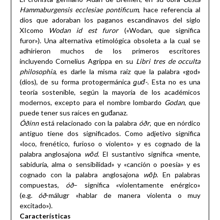
Hammaburgensis ecclesiae pontificum
, hace referencia al
dios que adoraban los paganos escandinavos del siglo
XIcomo
Wodan id est furor
(«Wodan, que significa
furor»). Una alternativa etimológica obsoleta a la cual se
adhirieron muchos de los primeros escritores
incluyendo Cornelius Agrippa en su
Libri tres de occulta
philosophia
, es darle la misma raíz que la palabra «god»
(dios), de su forma protogermánica
ǥuđ-
. Esta no es una
teoría sostenible, según la mayoría de los académicos
modernos, excepto para el nombre lombardo
Godan
, que
puede tener sus raíces en ǥuđanaz.
Óðinn
está relacionado con la palabra
óðr
, que en nórdico
antiguo tiene dos significados. Como adjetivo significa
«loco, frenético, furioso o violento» y es cognado de la
palabra anglosajona
wōd
. El sustantivo significa «mente,
sabiduría, alma o sensibilidad» y «canción o poesía» y es
cognado con la palabra anglosajona
wōþ
. En palabras
compuestas,
óð
– significa «violentamente enérgico»
(e.g.
óð
-málugr «hablar de manera violenta o muy
excitado»).
Características