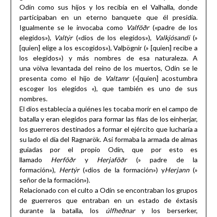
Odín como sus hijos y los recibía en el Valhalla, donde
participaban en un eterno banquete que él presidía.
Igualmente se le invocaba como
Valföðr
(«padre de los
elegidos»),
Valtýr
(«dios de los elegidos»),
Valkjósandi
(»
[quien] elige a los escogidos»), Valþögnir (» [quien] recibe a
los elegidos») y más nombres de esa naturaleza. A
una völva levantada del reino de los muertos, Odín se le
presenta como el hijo de
Valtamr
(«[quien] acostumbra
escoger los elegidos «), que también es uno de sus
nombres.
El dios establecía a quiénes les tocaba morir en el campo de
batalla y eran elegidos para formar las filas de los einherjar,
los guerreros destinados a formar el ejército que lucharía a
su lado el día del Ragnarök. Así formaba la armada de almas
guiadas por el propio Odín, que por esto es
llamado
Herföðr
y
Herjaföðr
(» padre de la
formación»),
Hertýr
(«dios de la formación») y
Herjann
(»
señor de la formación»).
Relacionado con el culto a Odín se encontraban los grupos
de guerreros que entraban en un estado de éxtasis
durante la batalla, los
úlfheðnar
y los berserker,