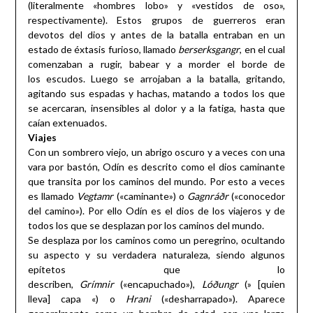
(literalmente «hombres lobo» y «vestidos de oso»,
respectivamente). Estos grupos de guerreros eran
devotos del dios y antes de la batalla entraban en un
estado de éxtasis furioso, llamado
berserksgangr
, en el cual
comenzaban a rugir, babear y a morder el borde de
los escudos. Luego se arrojaban a la batalla, gritando,
agitando sus espadas y hachas, matando a todos los que
se acercaran, insensibles al dolor y a la fatiga, hasta que
caían extenuados.
Viajes
Con un sombrero viejo, un abrigo oscuro y a veces con una
vara por bastón, Odín es descrito como el dios caminante
que transita por los caminos del mundo. Por esto a veces
es llamado
Vegtamr
(«caminante») o
Gagnráðr
(«conocedor
del camino»). Por ello Odín es el dios de los viajeros y de
todos los que se desplazan por los caminos del mundo.
Se desplaza por los caminos como un peregrino, ocultando
su aspecto y su verdadera naturaleza, siendo algunos
epítetos que lo
describen,
Grímnir
(«encapuchado»),
Lóðungr
(» [quien
lleva] capa «) o
Hrani
(«desharrapado»). Aparece