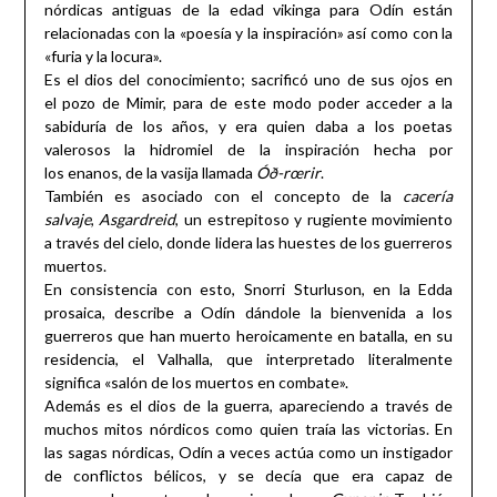
nórdicas antiguas de la edad vikinga para Odín están
relacionadas con la «poesía y la inspiración» así como con la
«furia y la locura».
Es el dios del conocimiento; sacrificó uno de sus ojos en
el pozo de Mimir, para de este modo poder acceder a la
sabiduría de los años, y era quien daba a los poetas
valerosos la hidromiel de la inspiración hecha por
los enanos, de la vasija llamada
Óð-rœrir
.
También es asociado con el concepto de la
cacería
salvaje
,
Asgardreid
, un estrepitoso y rugiente movimiento
a través del cielo, donde lidera las huestes de los guerreros
muertos.
En consistencia con esto, Snorri Sturluson, en la Edda
prosaica, describe a Odín dándole la bienvenida a los
guerreros que han muerto heroicamente en batalla, en su
residencia, el Valhalla, que interpretado literalmente
significa «salón de los muertos en combate».
Además es el dios de la guerra, apareciendo a través de
muchos mitos nórdicos como quien traía las victorias. En
las sagas nórdicas, Odín a veces actúa como un instigador
de conflictos bélicos, y se decía que era capaz de