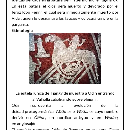
En esta batalla el dios será muerto y devorado por el
feroz lobo Fenrir, el cual será inmediatamente muerto por
Vidar, quien le desgarrará las fauces y colocará un pie en la
garganta.
Etimología
La estela rúnica de Tjängvide muestra a Odín entrando
al Valhalla cabalgando sobre Sleipnir.
Odín representa la evolución de la
deidad protogermánica
Wōđinaz
o
Wōđanaz
cuyo nombre
derivó en
Óðinn
, en nórdico antiguo y en
Woden
,
en anglosajón.
El cronista germano Adán de Bremen, en su obra
Gesta