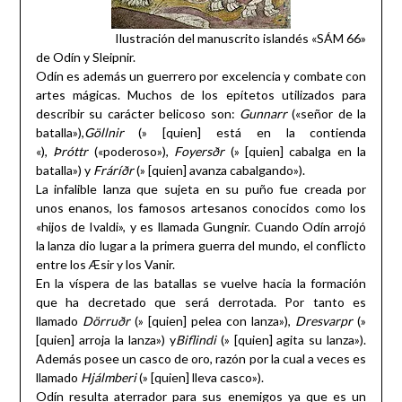
Ilustración del manuscrito islandés «SÁM 66»
de Odín y Sleipnir.
Odín es además un guerrero por excelencia y combate con
artes mágicas. Muchos de los epítetos utilizados para
describir su carácter belicoso son:
Gunnarr
(«señor de la
batalla»),
Göllnir
(» [quien] está en la contienda
«),
Þróttr
(«poderoso»),
Foyersðr
(» [quien] cabalga en la
batalla») y
Fráríðr
(» [quien] avanza cabalgando»).
La infalible lanza que sujeta en su puño fue creada por
unos enanos, los famosos artesanos conocidos como los
«hijos de Ivaldi», y es llamada Gungnir. Cuando Odín arrojó
la lanza dio lugar a la primera guerra del mundo, el conflicto
entre los Æsir y los Vanir.
En la víspera de las batallas se vuelve hacia la formación
que ha decretado que será derrotada. Por tanto es
llamado
Dörruðr
(» [quien] pelea con lanza»),
Dresvarpr
(»
[quien] arroja la lanza») y
Biflindi
(» [quien] agita su lanza»).
Además posee un casco de oro, razón por la cual a veces es
llamado
Hjálmberi
(» [quien] lleva casco»).
Odín resulta aterrador para sus enemigos ya que es un