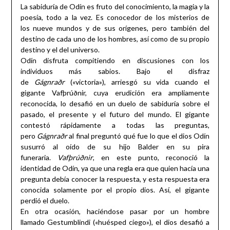
La sabiduría de Odín es fruto del conocimiento, la magia y la
poesía, todo a la vez. Es conocedor de los misterios de
los nueve mundos y de sus orígenes, pero también del
destino de cada uno de los hombres, así como de su propio
destino y el del universo.
Odín disfruta compitiendo en discusiones con los
individuos más sabios. Bajo el disfraz
de
Gágnraðr
(«victoria»), arriesgó su vida cuando el
gigante Vafþrúðnir, cuya erudición era ampliamente
reconocida, lo desafió en un duelo de sabiduría sobre el
pasado, el presente y el futuro del mundo. El gigante
contestó rápidamente a todas las preguntas,
pero
Gágnraðr
al final preguntó qué fue lo que el dios Odín
susurró al oído de su hijo Balder en su pira
funeraria.
Vafþrúðnir
, en este punto, reconoció la
identidad de Odín, ya que una regla era que quien hacía una
pregunta debía conocer la respuesta, y esta respuesta era
conocida solamente por el propio dios. Así, el gigante
perdió el duelo.
En otra ocasión, haciéndose pasar por un hombre
llamado Gestumblindi («huésped ciego»), el dios desafió a