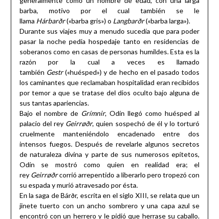
generalmente como un hombre de edad, con una larga
barba, motivo por el cual también se le
llama
Hárbarðr
(«barba gris») o
Langbarðr
(«barba larga»).
Durante sus viajes muy a menudo sucedía que para poder
pasar la noche pedía hospedaje tanto en residencias de
soberanos como en casas de personas humildes. Esta es la
razón por la cual a veces es llamado
también
Gestr
(«huésped») y de hecho en el pasado todos
los caminantes que reclamaban hospitalidad eran recibidos
por temor a que se tratase del dios oculto bajo alguna de
sus tantas apariencias.
Bajo el nombre de
Grímnir
, Odín llegó como huésped al
palacio del rey
Geirrøðr
, quien sospechó de él y lo torturó
cruelmente manteniéndolo encadenado entre dos
intensos fuegos. Después de revelarle algunos secretos
de naturaleza divina y parte de sus numerosos epítetos,
Odín se mostró como quien en realidad era; el
rey
Geirrøðr
corrió arrepentido a liberarlo pero tropezó con
su espada y murió atravesado por ésta.
En la saga de Bárðr, escrita en el siglo XIII, se relata que un
jinete tuerto con un ancho sombrero y una capa azul se
encontró con un herrero y le pidió que herrase su caballo.