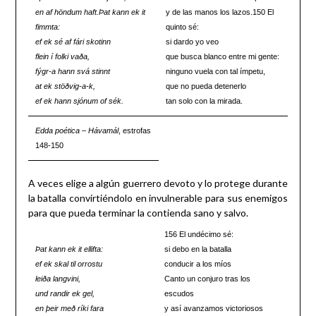
en af höndum haft.
Þat kann ek it
y de las manos los lazos.150 El
fimmta:
quinto sé:
ef ek sé af fári skotinn
si dardo yo veo
flein í folki vaða,
que busca blanco entre mi gente:
fýgr-a hann svá stinnt
ninguno vuela con tal ímpetu,
at ek stöðvig-a-k,
que no pueda detenerlo
ef ek hann sjónum of sék.
tan solo con la mirada.
Edda poética
–
Hávamál
, estrofas
148-150
A veces elige a algún guerrero devoto y lo protege durante
la batalla convirtiéndolo en invulnerable para sus enemigos
para que pueda terminar la contienda sano y salvo.
156 El undécimo sé:
Þat kann ek it ellifta:
si debo en la batalla
ef ek skal til orrostu
conducir a los míos
leiða langvini,
Canto un conjuro tras los
und randir ek gel,
escudos
en þeir með ríki fara
y así avanzamos victoriosos