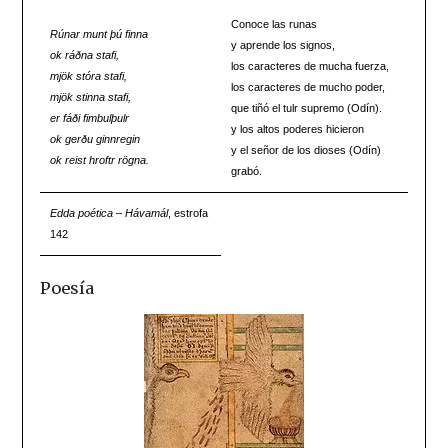
Conoce las runas
Rúnar munt þú finna
y aprende los signos,
ok ráðna stafi,
los caracteres de mucha fuerza,
mjök stóra stafi,
los caracteres de mucho poder,
mjök stinna stafi,
que tiñó el tulr supremo (Odín).
er fáði fimbulþulr
y los altos poderes hicieron
ok gerðu ginnregin
y el señor de los dioses (Odín)
ok reist hroftr rögna.
grabó.
Edda poética
–
Hávamál
, estrofa
142
Poesía