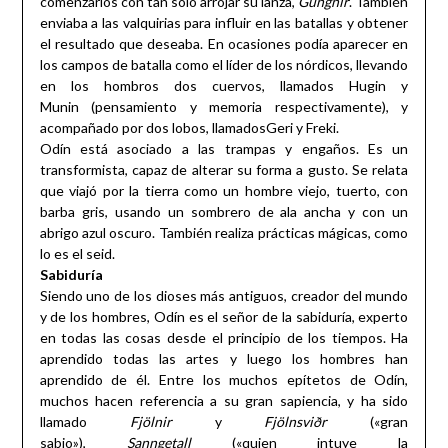
comenzarlos con tan solo arrojar su lanza,
Gungnir
. También
enviaba a las valquirias para influir en las batallas y obtener
el resultado que deseaba. En ocasiones podía aparecer en
los campos de batalla como el líder de los nórdicos, llevando
en los hombros dos cuervos, llamados Hugin y
Munin (pensamiento y memoria respectivamente), y
acompañado por dos lobos, llamadosGeri y Freki.
Odín está asociado a las trampas y engaños. Es un
transformista, capaz de alterar su forma a gusto. Se relata
que viajó por la tierra como un hombre viejo, tuerto, con
barba gris, usando un sombrero de ala ancha y con un
abrigo azul oscuro. También realiza prácticas mágicas, como
lo es el seid.
Sabiduría
Siendo uno de los dioses más antiguos, creador del mundo
y de los hombres, Odín es el señor de la sabiduría, experto
en todas las cosas desde el principio de los tiempos. Ha
aprendido todas las artes y luego los hombres han
aprendido de él. Entre los muchos epítetos de Odín,
muchos hacen referencia a su gran sapiencia, y ha sido
llamado
Fjölnir
y
Fjölnsviðr
(«gran
sabio»),
Sanngetall
(«quien intuye la