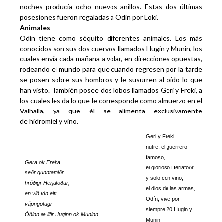
noches producía ocho nuevos anillos. Estas dos últimas
posesiones fueron regaladas a Odín por Loki.
Animales
Odín tiene como séquito diferentes animales. Los más
conocidos son sus dos cuervos llamados Hugin y Munin, los
cuales envía cada mañana a volar, en direcciones opuestas,
rodeando el mundo para que cuando regresen por la tarde
se posen sobre sus hombros y le susurren al oído lo que
han visto. También posee dos lobos llamados Geri y Freki, a
los cuales les da lo que le corresponde como almuerzo en el
Valhalla, ya que él se alimenta exclusivamente
de hidromiel y vino.
Geri y Freki
nutre, el guerrero
famoso,
Gera ok Freka
el glorioso Heriaföðr.
seðr gunntamiðr
y solo con vino,
hróðigr Herjaföður;
el dios de las armas,
en við vín eitt
Odín, vive por
vápngöfugr
siempre.20 Hugin y
Óðinn æ lifir.
Huginn ok Muninn
Munin