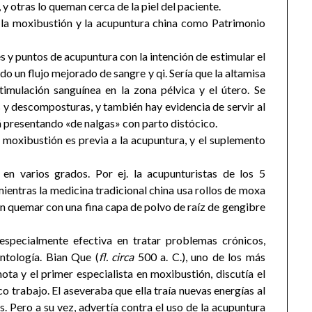
y otras lo queman cerca de la piel del paciente.
 la moxibustión y la acupuntura china como Patrimonio
 y puntos de acupuntura con la intención de estimular el
do un flujo mejorado de sangre y qi. Sería que la altamisa
imulación sanguínea en la zona pélvica y el útero. Se
 y descomposturas, y también hay evidencia de servir al
 presentando «de nalgas» con parto distócico.
 moxibustión es previa a la acupuntura, y el suplemento
en varios grados. Por ej. la acupunturistas de los 5
ientras la medicina tradicional china usa rollos de moxa
den quemar con una fina capa de polvo de raíz de gengibre
especialmente efectiva en tratar problemas crónicos,
ontología. Bian Que (
fl.
circa
500 a. C.), uno de los más
ta y el primer especialista en moxibustión, discutía el
co trabajo. El aseveraba que ella traía nuevas energías al
 Pero a su vez, advertía contra el uso de la acupuntura