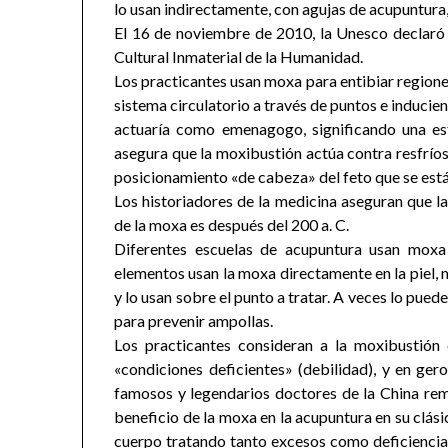
lo usan indirectamente, con agujas de acupuntura, 
El 16 de noviembre de 2010, la Unesco declaró
Cultural Inmaterial de la Humanidad.
Los practicantes usan moxa para entibiar regiones
sistema circulatorio a través de puntos e inducien
actuaría como emenagogo, significando una est
asegura que la moxibustión actúa contra resfríos
posicionamiento «de cabeza» del feto que se está
Los historiadores de la medicina aseguran que la
de la moxa es después del 200 a. C.
Diferentes escuelas de acupuntura usan moxa 
elementos usan la moxa directamente en la piel, m
y lo usan sobre el punto a tratar. A veces lo pue
para prevenir ampollas.
Los practicantes consideran a la moxibustión 
«condiciones deficientes» (debilidad), y en ger
famosos y legendarios doctores de la China remo
beneficio de la moxa en la acupuntura en su clási
cuerpo tratando tanto excesos como deficiencias.