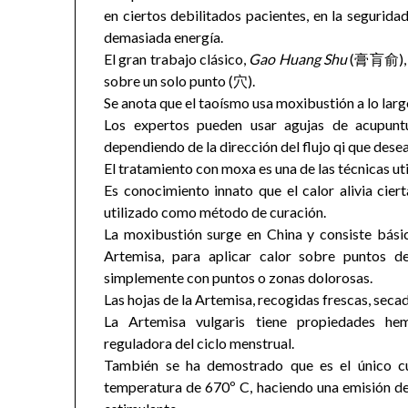
en ciertos debilitados pacientes, en la segurida
demasiada energía.
El gran trabajo clásico,
Gao Huang Shu
(膏肓俞), se
sobre un solo punto (穴).
Se anota que el taoísmo usa moxibustión a lo larg
Los expertos pueden usar agujas de acupunt
dependiendo de la dirección del flujo qi que desea
El tratamiento con moxa es una de las técnicas ut
Es conocimiento innato que el calor alivia cie
utilizado como método de curación.
La moxibustión surge en China y consiste bási
Artemisa, para aplicar calor sobre puntos d
simplemente con puntos o zonas dolorosas.
Las hojas de la Artemisa, recogidas frescas, secad
La Artemisa vulgaris
tiene propiedades hemo
reguladora del ciclo menstrual.
También se ha demostrado que es el único c
temperatura de 670º C, haciendo una emisión de 