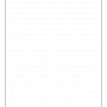
forma. Reinaba en el campo de batalla, ayudando con su magia, pero no se
unió a las batallas. Asociadas a los cuervos y los cuervos. El aspecto de la
Diosa Anciana, la Gran Madre, Diosa Luna; Gran Diosa Blanca, la reina de las
Hadas. En su aspecto oscuro (el símbolo es entonces el cuervo o corneja) ella
es la diosa de la guerra, el destino y la muerte, se fue totalmente armado y
llevaba dos lanzas. La corneja negra es su disfraz favorito.Con ella, Nemain
(venenosa), Badb (Furia), y Macha (batalla) alentó a los combatientes a la
locura batalla. Diosa de los ríos, lagos y agua dulce. Patrona de las
sacerdotisas y las brujas.
La venganza, la noche, la magia, la profecía. Morrigan también está
estrechamente relacionada con el simbolismo de caballos, como corresponde a
una cultura orientada a caballo con fuertes vínculos con este, hacia
Asia. También puede en ocasiones se han sincretizado con el caballo diosa
Epona. Al igual que con otras diosas celtas Morrigan es una parte intrínseca
de la tierra en lugar de una deidad tribal, la «soberanía de Irlanda.» Los celtas
creían que la que haya participado en la batalla, la Morrigan voló chillando
cabeza a menudo en forma de un cuervo o corneja negra , llamando a una
gran cantidad de soldados muertos a una pesadilla macabra
espectral. Cuando la batalla terminó, los soldados dejan el campo hasta el
amanecer para que la Morrigan puede reclamar sus trofeos de cabezas,