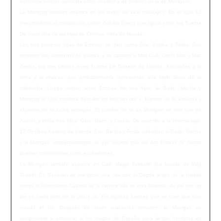
eufemísticamente conocida como «cosecha de bellotas de la de Morrigan».
La Morrigan también aparece en los textos del ciclo mitológico. En el siglo 12
pseudohistorical compilación Lebor Gabála Érenn que figura entre los Tuatha
Dé como una de las hijas de Ernmas, nieta de Nuada.
Las tres primeras hijas de Ernmas se dan como Ériu, Banba y Fodla. Sus
nombres son sinónimos de Irlanda, y se casaron a Mac Cuill, Cecht Mac y Mac
Greine, los tres últimos reyes Tuatha Dé Danann de Irlanda. Asociadas a la
tierra y la realeza, que probablemente representan una triple diosa de la
soberanía. Luego vienen otras Ernmas de tres hijas: la Badb, Macha y
Morrigan el. Una cuarteta describe los tres tan rico «, fuentes de la astucia» y
«fuentes de la lucha amarga». El nombre de la de Morrigan se dice que es
Anann, y tenía tres hijos, Glon, Gaim, y Coscar. De acuerdo a la Historia siglo
17 Geoffrey Keating de Irlanda, Ériu, Banba y Fodla adoraban al Badb, Macha
y la Morrigan, respectivamente, lo que sugiere que las dos tríadas de diosas
pueden considerarse como equivalentes.
La Morrigan también aparece en Cath Maige Tuireadh (La batalla de Mag
Tuired). En Samhain se mantiene una cita con el Dagda antes de la batalla
contra el Fomorianos.Cuando se la conoce ella se está lavando, de pie con un
pie en cada lado de la unius río. En algunas fuentes que se cree que han
creado el río. Después de tener relaciones sexuales, la Morrigan se
compromete a convocar a los magos de España para lanzar hechizos en