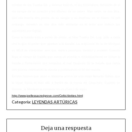
nombre de los Tuatha Dé, y destruir Indech, el rey fomorianos, tomando de él
«la sangre de su corazón y los riñones de su valor». Más tarde, se nos dice,
que ella traería dos pocos de su sangre y su depósito en el mismo río (sin
embargo, también se nos dice más adelante en el texto que Indech fue
asesinado por Ogma).
Como la batalla está a punto de unirse, el líder Tuatha Dé, Lug, pide a cada
uno lo que el poder que aportan a la batalla. La respuesta de la de Morrigan
es difícil de interpretar, sino que implica perseguir, destruir y someter. Cuando
llega al campo de batalla que canta un poema, e inmediatamente se rompe la
batalla y Fomorianos son arrojados al mar. Después de la batalla que canta
otro poema celebrando la victoria y profetizando el fin del mundo.
En otra historia que atrae a distancia al toro de una mujer llamada Odras, que
la sigue hasta el más allá a través de la cueva de Cruachan. Cuando se
duerme, la Morrigan la convierte en un charco de agua.
http://www.joellessacredgrove.com/Celtic/deities.html
Categoría:
LEYENDAS ARTÚRICAS
Deja una respuesta