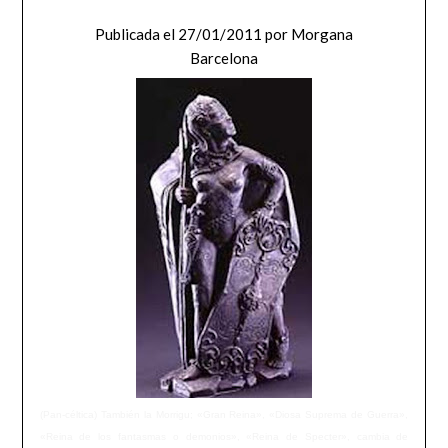
Publicada el
27/01/2011
por
Morgana
Barcelona
(Pan-céltica) También la Morrigu; «Gran Reina», «Diosa Suprema de Guerra»,
«Reina de los fantasmas o demonios», «Reina de Specter», cambia de