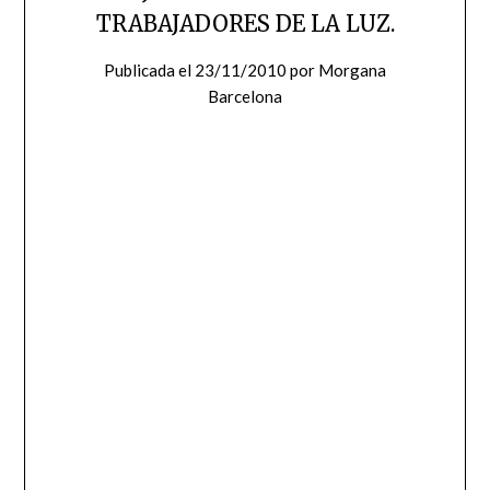
TRABAJADORES DE LA LUZ.
Publicada el
23/11/2010
por
Morgana
Barcelona
Mensaje 30 de Octubre 2010
Los procesos que están atravesando ahora mismo todos
los trabajadores de la luz, toda la familia de luz son
necesarios por los ajustes que se están dando, esto no
termina, estamos muy cerca. Pero, todavía hay mucho que
hacer y ustedes lo saben. Cada uno de ustedes tiene
asuntos pendientes, cosas que
trabajar,
algunas pueden
ser muy sutiles, otras son muy evidentes. Interioricen y
dense cuenta de aquello en lo que deben ocuparse, aquello
que sienten aún como una carga, como una piedra en el
zapato, ese algo que aún les cuesta aceptar y
trabajar.
Llámenos a nosotros para sacar de su interior esa
información que necesitan para lograr esa liberación y para
ayudarlos a darse cuenta qué es lo que deben