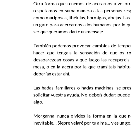
Otra forma que tenemos de acerarnos a vosotro
respetamos en suma manera a las personas res
como mariposas, libélulas, hormigas, abejas. La
un gato para acercarnos a los humanos, por lo qu
ser que queramos darte un mensaje.
También podemos provocar cambios de tempera
hacer que tengais la sensación de que os r
desaparezcan cosas y que luego las recuperei
mesa, o en la acera por la que transitais habi
deberían estar ahí.
Las hadas familiares o hadas madrinas, se pr
solicitar vuestra ayuda. No debeís dudar: puede s
algo.
Morganna, nunca olvides la forma en la que 
inevitable… Siepre velaré por tu alma… y es un g