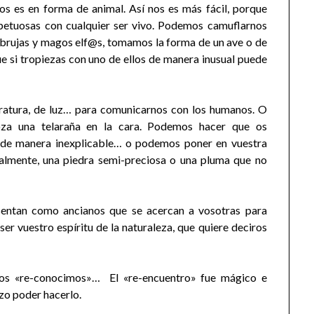
s es en forma de animal. Así nos es más fácil, porque
petuosas con cualquier ser vivo. Podemos camuflarnos
s brujas y magos elf@s, tomamos la forma de un ave o de
e si tropiezas con uno de ellos de manera inusual puede
tura, de luz… para comunicarnos con los humanos. O
oza una telaraña en la cara. Podemos hacer que os
s de manera inexplicable… o podemos poner en vuestra
tualmente, una piedra semi-preciosa o una pluma que no
esentan como ancianos que se acercan a vosotras para
er vuestro espíritu de la naturaleza, que quiere deciros
nos «re-conocimos»… El «re-encuentro» fue mágico e
ozo poder hacerlo.