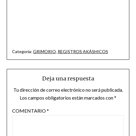
La técnica de lectura de Registros Akáshicos, si bien es
bastante simple, implica un constante y exhaustivo
trabajo personal de autodescubrimiento y transformación,
lo que la convierten en una poderosa herramienta de
ascensión.
http://morganabarcelona.com
Categoría:
GRIMORIO
,
REGISTROS AKÁSHICOS
Deja una respuesta
Tu dirección de correo electrónico no será publicada.
Los campos obligatorios están marcados con
*
COMENTARIO
*