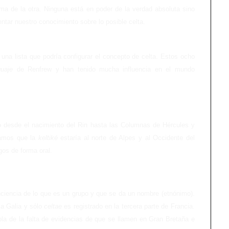
ma de la otra. Ninguna está en poder de la verdad absoluta sino
ntar nuestro conocimiento sobre lo posible celta.
na lista que podría configurar el concepto de celta. Estos ocho
uaje
de Renfrew y han tenido mucha influencia en el mundo
o desde el nacimiento del Rin hasta las Columnas de Hércules y
camos que la
keltiké
estaría al norte de Alpes y al Occidente del
gos de forma oral.
ciencia de lo que es un grupo y que se da un nombre (etnónimo).
la Galia y sólo
celtae
es registrado en la tercera parte de Francia.
la de la falta de evidencias de que se llamen en Gran Bretaña e