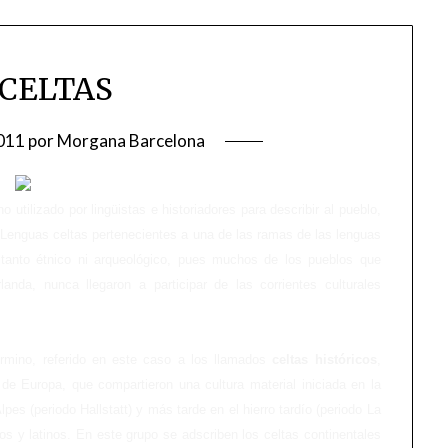
 CELTAS
011
por
Morgana Barcelona
no utilizado por lingüistas e historiadores para describir al pueblo,
 Lenguas celtas pertenecientes a una de las ramas de las lenguas
 tanto étnico ni arqueológico, pues muchos de los pueblos que
anda, nunca llegaron a participar de las corrientes culturales
érmino, referido en este caso a los llamados
celtas históricos
,
de Europa, que compartieron una cultura material iniciada en la
lpes (periodo Hallstatt) y más tarde en el hierro tardío (periodo La
os y latinos. En este grupo se adscriben los celtas continentales