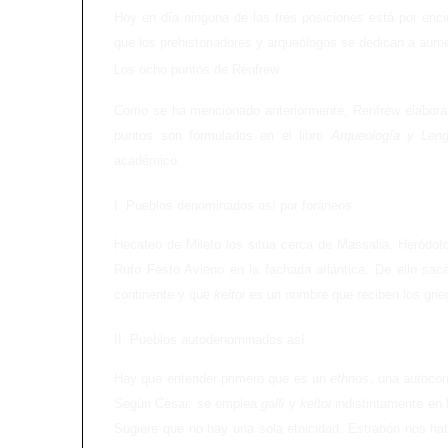
Hoy en día ninguna de las tres posiciones está por enci
que los prehistoriadores y arqueólogos se dedican a aume
Los ocho puntos de Renfrew
Como se ha mencionado anteriormente, Renfrew elabora u
puntos son formulados en el libro
Arqueología y Leng
académico.
I. Pueblos denominados así por foráneos
Hecateo de Mileto los sitúa cerca de Massalia, Heródot
Rufo Festo Avieno en la fachada atlántica. De ello sa
continente y que
keltoi
es un nombre que reciben los grie
II. Pueblos autodenominados así
Hay que entender primero que es un
ethnos
, una autocon
Según César, se emplea
galli
y
keltoi
indistintamente en 
Sugiere que no hay una sola etnicidad. Estrabón nos hab