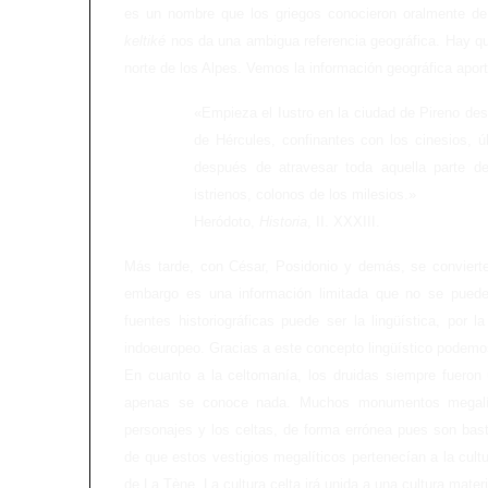
es un nombre que los griegos conocieron oralmente de l
keltiké
nos da una ambigua referencia geográfica. Hay q
norte de los Alpes. Vemos la información geográfica apor
«Empieza el Iustro en la ciudad de Pireno des
de Hércules, confinantes con los cinesios, ú
después de atravesar toda aquella parte d
istrienos, colonos de los milesios.»
Heródoto,
Historia
, II. XXXIII.
Más tarde, con César, Posidonio y demás, se convierte
embargo es una información limitada que no se puede
fuentes historiográficas puede ser la lingüística, por 
indoeuropeo. Gracias a este concepto lingüístico podemos 
En cuanto a la celtomanía, los druidas siempre fueron 
apenas se conoce nada. Muchos monumentos megalític
personajes y los celtas, de forma errónea pues son bast
de que estos vestigios megalíticos pertenecían a la cult
de La Tène. La cultura celta irá unida a una cultura mater