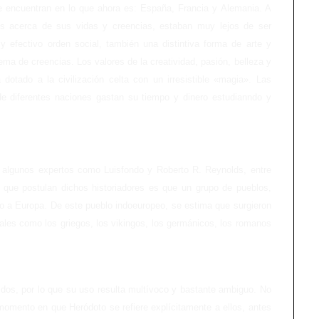
se encuentran en lo que ahora es: España, Francia y Alemania. A
tos acerca de sus vidas y creencias, estaban muy lejos de ser
y efectivo orden social, también una distintiva forma de arte y
ma de creencias. Los valores de la creatividad, pasión, belleza y
dotado a la civilización celta con un irresistible «magia». Las
e diferentes naciones gastan su tiempo y dinero estudianndo y
r algunos expertos como Luisfondo y Roberto R. Reynolds, entre
o que postulan dichos historiadores es que un grupo de pueblos,
bo a Europa. De este pueblo indoeuropeo, se estima que surgieron
ales como los griegos, los vikingos, los germánicos, los romanos
idos, por lo que su uso resulta multívoco y bastante ambiguo. No
 momento en que Heródoto se refiere explícitamente a ellos, antes