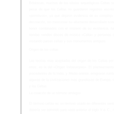
Británicas, muchos de los sitoios arquelógicos Celtas 
pesar de que los Celtas no guardaron registros escri
«primitivos», ya que dejaron evidencia de su complejo 
decoración, sin mencionar su altamente desarrollado siste
honor combinados con el misterio de su existencia, ha 
tiendas venden discos de música «Celta» y personas d
visitando paises celtas y sus monumentos antigüos.
Origen de los celtas
Las teorías más aceptadas del origen de los Celtas po
otros, es la del «Origen Indoeuropeo». El planteamient
procedentes de la India, y Medio oriente, emigraron rum
algunas de la civilizaciones mas grandiosas de Europa, t
y los Celtas.
La creación de un término ambiguo
El término celtas es un término usado en diferentes sent
debería ser admitido para nada anterior al siglo V a. C.,