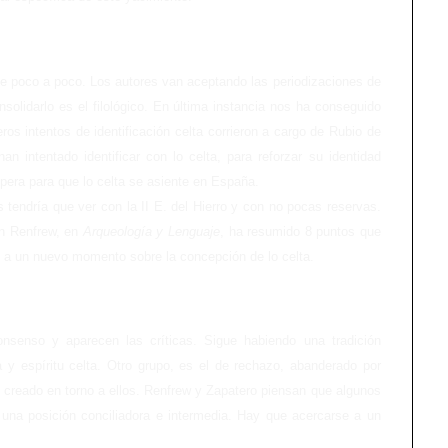
se poco a poco. Los autores van aceptando las periodizaciones de
solidarlo es el filológico. En última instancia nos ha conseguido
meros intentos de identificación celta corrieron a cargo de Rubio de
n intentado identificar con lo celta, para reforzar su identidad
era para que lo celta se asiente en España.
s tendría que ver con la II E. del Hierro y con no pocas reservas.
in Renfrew, en
Arqueología y Lenguaje
, ha resumido 8 puntos que
o a un nuevo momento sobre la concepción de lo celta.
onsenso y aparecen las críticas. Sigue habiendo una tradición
a y espíritu celta. Otro grupo, es el de rechazo, abanderado por
ipo creado en torno a ellos. Renfrew y Zapatero piensan que algunos
 una posición conciliadora e intermedia. Hay que acercarse a un