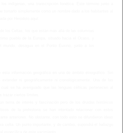
os indígenas, una transcripción fonética. Este término junto a
ue tomarlo simplemente como un nombre dado a los habitantes al
tada por Heródoto aquí:
de los Celtas, los que están más allá de las columnas
ltimo pueblo de la Europa, situado hacia el Ocaso, y
el mundo, desagua en el Ponto Euxino, junto a los
 esta información geográfica en una de ámbito etnográfico. Sin
 extender ni geográficamente ni cronológicamente. Una de las
la cual se ha averiguado que las lenguas célticas pertenecen al
trazar ciertos límites.
un tema de interés y fascinación pero de los druidas históricos
os de la prehistoria se han intentado relacionar con estos
ante anteriores. No obstante, con todo esto se difundieron ideas
ura celta. Un punto importante, y de cambio, supondrá el hallazgo
ial específica de este yacimiento.