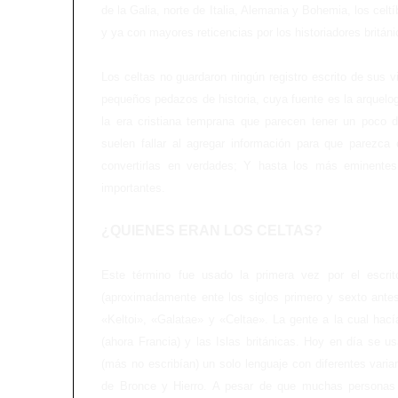
de la Galia, norte de Italia, Alemania y Bohemia, los celt
y ya con mayores reticencias por los historiadores británi
Los celtas no guardaron ningún registro escrito de sus
pequeños pedazos de historia, cuya fuente es la arquelo
la era cristiana temprana que parecen tener un poco d
suelen fallar al agregar información para que parezca
convertirlas en verdades; Y hasta los más eminentes
importantes.
¿QUIENES ERAN LOS CELTAS?
Este término fue usado la primera vez por el escri
(aproximadamente ente los siglos primero y sexto ante
«Keltoi», «Galatae» y «Celtae». La gente a la cual hací
(ahora Francia) y las Islas británicas. Hoy en día se u
(más no escribían) un solo lenguaje con diferentes varia
de Bronce y Hierro. A pesar de que muchas personas a