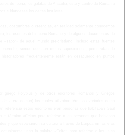
íberos de Iberia, los gálatas de Anatolia, este y centro de Rumanía
cos e irlandeses los celtas insulares.
 vidas, costumbres o creencias, en realidad solamente conocemos
gía, los escritos del imperio Romano y de algunos documentos de
e «sabor» de aquel mundo pre-cristiano. Incluso estas fuentes
 coherente, siendo que son meras suposiciones, pero tratan de
 historiadores frecuentemente están en desacuerdo en puntos
tor griego Polybius y de otros escritores Romanos y Griegos
s de la era común) los cuales uilizaban términos variados como
an referencia estos escritores eran personas que habitaban Gaul
sa el término «Celta» para referirse a las personas que hablanan
ntes y que esparcieron su cultura a través de Eurpoa en las eras
ctualmente usan la palabra «Celta» para referirse a las Islas