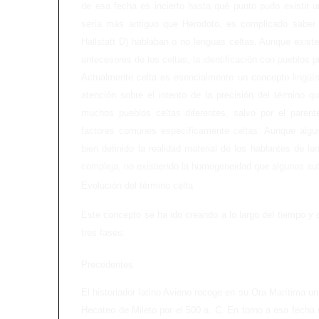
de esa fecha es incierto hasta qué punto pudo existir un
sería más antiguo que Herodoto, es complicado saber s
Hallstatt D) hablaban o no lenguas celtas. Aunque exist
antecesores de los celtas, la identificación con pueblos
Actualmente celta es esencialmente un concepto lingüís
atención sobre el intento de la precisión del término
muchos pueblos celtas diferentes, salvo por el parente
factores comunes específicamente celtas. Aunque alg
bien definido la realidad material de los hablantes de 
compleja, no existiendo la homogeneidad que algunos aut
Evolución del término celta
Este concepto se ha ido creando a lo largo del tiempo y c
tres fases:
Precedentes
El historiador latino Avieno recoge en su Ora Marítima un
Hecateo de Mileto por el 500 a. C. En torno a esa fecha s