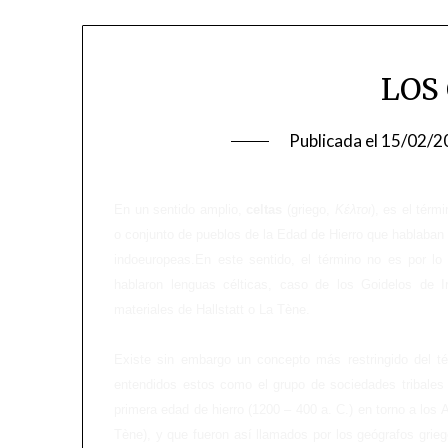
LOS
Publicada el
15/02/2
En un sentido amplio,
celtas
(griego,
Κέλτoι
), es el térmi
o conjunto de pueblos de la Edad de Hierro que hablaban
indoeuropeas.En este sentido, el término no es por lo
hablaron lenguas célticas, caso de los Goidelos de Irl
materiales de Hallstatt o La Tène.
Existe sin embargo un concepto más restringido del t
entendidos estos como el grupo de sociedades tribales 
primera edad de hierro (1200 – 400 a. C.) en torno a los A
Tène), y que fueron así llamados por los geógrafos grieg