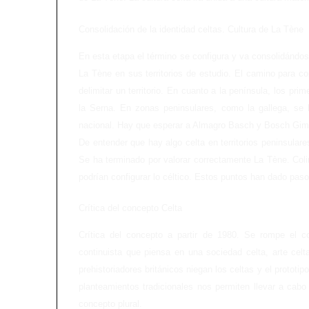
Consolidación de la identidad celtas. Cultura de La Tène
En esta etapa el término se configura y va consolidándo
La Tène en sus territorios de estudio. El camino para con
delimitar un territorio. En cuanto a la península, los pri
la Serna. En zonas peninsulares, como la gallega, se ha
nacional. Hay que esperar a Almagro Basch y Bosch Gimp
De entender que hay algo celta en territorios peninsulare
Se ha terminado por valorar correctamente La Tène. Col
podrían configurar lo céltico. Estos puntos han dado pas
Crítica del concepto Celta
Crítica del concepto a partir de 1980. Se rompe el c
continuista que piensa en una sociedad celta, arte celt
prehistoriadores británicos niegan los celtas y el protot
planteamientos tradicionales nos permiten llevar a cabo
concepto plural.