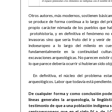
el espacio peninsular a los elementos no indígenas con el nombre de ke
Otros autores, más modernos, sostienen básicam
se produce de forma continua a lo largo del pri
propio carácter nómada de los pueblos que hab
protohistoria, y en definitiva el fenómeno no 
invasoras sino que sería fruto del ir y venir 
indoeuropeo a lo largo del milenio en cues
fundamentalmente en la continuidad cultu
excavaciones arqueológicas. No parecen existir c
lo que parece debería ocurrir si hubieran sido obj
En definitiva, el núcleo del problema estarí
arqueológicos. Labor que todavía está pendiente
De cualquier forma y como conclusión podem
líneas generales la arqueología, la lingüís
testimonio de que a una población indígena
centroeuropeos que en el siglo IV a. de J.