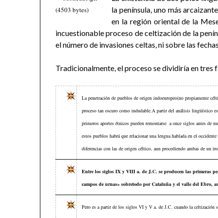
la península, uno más arcaizante
en la región oriental de la Mese
incuestionable proceso de celtización de la pení
el número de invasiones celtas, ni sobre las fechas
Tradicionalmente, el proceso se dividiría en tres
La penetración de pueblos de origen indoeuropeo(no propiamente céltico
proceso tan oscuro como indudable.A partir del análisis lingüístico es 
primeros aportes étnicos pueden remontarse a once siglos antes de nue
estos pueblos habrá que relacionar una lengua hablada en el occidente
diferencias con las de origen céltico, aun procediendo ambas de un tr
Entre los siglos IX y VIII a. de J.C. se producen las primeras p
campos de urnas» sobretodo por Cataluña y el valle del Ebro, a
Pero es a partir de los siglos VI y V a. de J.C. cuando la celtización 