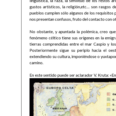
lingüística, la raza, la similitud de los restos
gustos artísticos, la religión,etc… son rasgos 
pueblos cumplen sólo algunos de los requisitos 
nos presentan confusos, fruto del contacto con ot
No obstante, y apuntada la polémica, creo que s
fenómeno céltico tiene sus orígenes en la emigr
tierras comprendidas entre el mar Caspio y los
Posteriormente sigue su periplo hacia el oes
extendiendo su cultura, imponiéndose o yuxtapon
camino.
En este sentido puede ser aclarador V. Kruta: «E