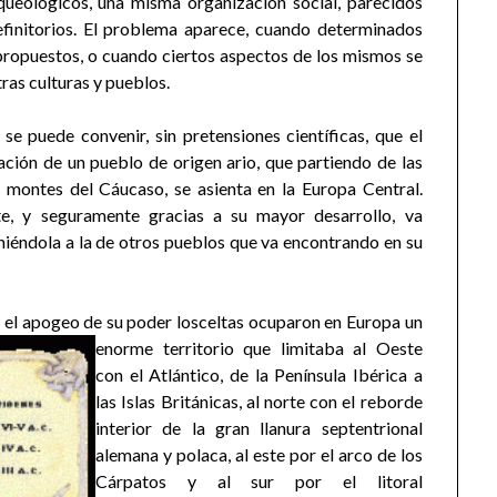
 arqueológicos, una misma organización social, parecidos
definitorios. El problema aparece, cuando determinados
propuestos, o cuando ciertos aspectos de los mismos se
ras culturas y pueblos.
e puede convenir, sin pretensiones científicas, que el
ación de un pueblo de origen ario, que partiendo de las
 montes del Cáucaso, se asienta en la Europa Central.
te, y seguramente gracias a su mayor desarrollo, va
iéndola a la de otros pueblos que va encontrando en su
n el apogeo de su poder los
celtas ocuparon en Europa un
enorme territorio que limitaba al Oeste
con el Atlántico, de la Península Ibérica a
las Islas Británicas, al norte con el reborde
interior de la gran llanura septentrional
alemana y polaca, al este por el arco de los
Cárpatos y al sur por el litoral