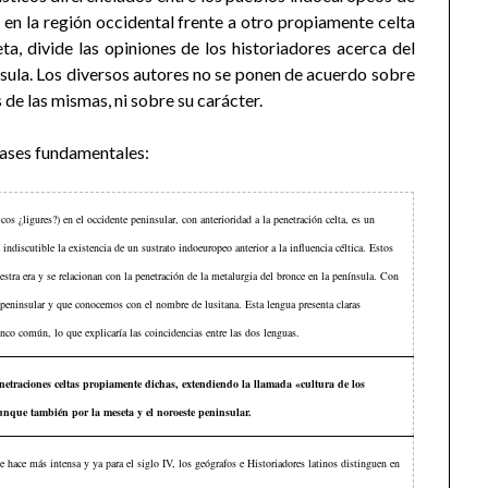
 en la región occidental frente a otro propiamente celta
ta, divide las opiniones de los historiadores acerca del
nsula. Los diversos autores no se ponen de acuerdo sobre
 de las mismas, ni sobre su carácter.
 fases fundamentales:
s ¿ligures?) en el occidente peninsular, con anterioridad a la penetración celta, es un
indiscutible la existencia de un sustrato indoeuropeo anterior a la influencia céltica. Estos
stra era y se relacionan con la penetración de la metalurgia del bronce en la península. Con
 peninsular y que conocemos con el nombre de lusitana. Esta lengua presenta claras
onco común, lo que explicaría las coincidencias entre las dos lenguas.
enetraciones celtas propiamente dichas, extendiendo la llamada «cultura de los
unque también por la meseta y el noroeste peninsular.
se hace más intensa y ya para el siglo IV, los geógrafos e Historiadores latinos distinguen en