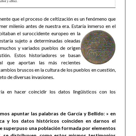
ltoí y céltici.
ente que el proceso de celtización es un fenómeno que
mer milenio antes de nuestra era. Estaría inmerso en el
itaban el suroccidente europeo en la
estaría sujeto a determinadas oleadas
de muchos y variados pueblos de origen
tión. Estos historiadores se basan
ral que aportan las más recientes
ambios bruscos en la cultura de los pueblos en cuestión,
eto de diversas invasiones.
a en hacer coincidir los datos lingüísticos con los
.
os apuntar las palabras de García y Bellido: » en
tica y los datos históricos coinciden en darnos el
 se superpuso una población formada por elementos
C. se distribuyen, como estos mismos testimonios