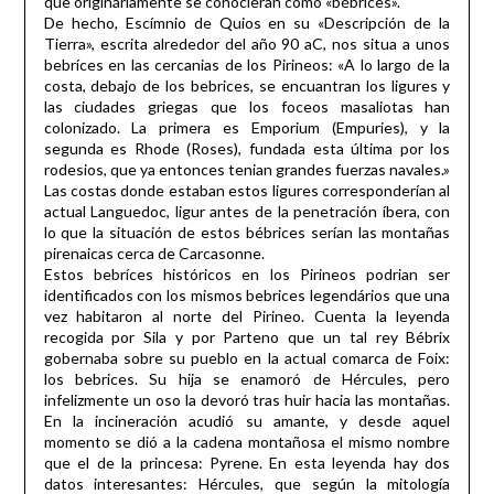
que origináriamente se conocieran como «bébrices».
De hecho, Escímnio de Quios en su «Descripción de la
Tierra», escrita alrededor del año 90 aC, nos situa a unos
bebríces en las cercanias de los Pirineos: «A lo largo de la
costa, debajo de los bebrices, se encuantran los ligures y
las ciudades griegas que los foceos masaliotas han
colonizado. La primera es Emporium (Empuries), y la
segunda es Rhode (Roses), fundada esta última por los
rodesios, que ya entonces tenian grandes fuerzas navales.»
Las costas donde estaban estos ligures corresponderían al
actual Languedoc, ligur antes de la penetración íbera, con
lo que la situación de estos bébrices serían las montañas
pirenaicas cerca de Carcasonne.
Estos bebríces históricos en los Pirineos podrian ser
identificados con los mismos bebrices legendários que una
vez habitaron al norte del Pirineo. Cuenta la leyenda
recogida por Sila y por Parteno que un tal rey Bébrix
gobernaba sobre su pueblo en la actual comarca de Foix:
los bebrices. Su hija se enamoró de Hércules, pero
infelizmente un oso la devoró tras huir hacia las montañas.
En la incineración acudió su amante, y desde aquel
momento se dió a la cadena montañosa el mismo nombre
que el de la princesa: Pyrene. En esta leyenda hay dos
datos interesantes: Hércules, que según la mitología