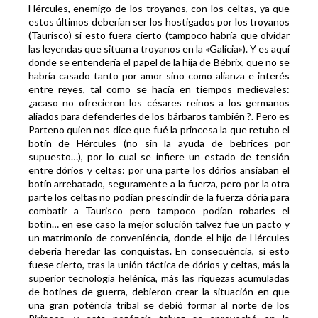
Hércules, enemigo de los troyanos, con los celtas, ya que
estos últimos deberían ser los hostigados por los troyanos
(Taurisco) si esto fuera cierto (tampoco habría que olvidar
las leyendas que situan a troyanos en la «Galícia»). Y es aquí
donde se entendería el papel de la hija de Bébrix, que no se
habría casado tanto por amor sino como alianza e interés
entre reyes, tal como se hacía en tiempos medievales:
¿acaso no ofrecieron los césares reinos a los germanos
aliados para defenderles de los bárbaros también ?. Pero es
Parteno quien nos dice que fué la princesa la que retubo el
botín de Hércules (no sin la ayuda de bebrices por
supuesto…), por lo cual se infiere un estado de tensión
entre dórios y celtas: por una parte los dórios ansiaban el
botín arrebatado, seguramente a la fuerza, pero por la otra
parte los celtas no podian prescindir de la fuerza dória para
combatir a Taurisco pero tampoco podían robarles el
botín… en ese caso la mejor solución talvez fue un pacto y
un matrimonio de conveniéncia, donde el hijo de Hércules
debería heredar las conquistas. En consecuéncia, si esto
fuese cierto, tras la unión táctica de dórios y celtas, más la
superior tecnología helénica, más las riquezas acumuladas
de botines de guerra, debieron crear la situación en que
una gran poténcia tribal se debió formar al norte de los