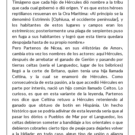
Timágeno que cada hijo de Hércules dió nombre a la tribu
que cada cual gobernó o dió origen. Y es que estos héroes
reptilianos resuenan en la Ora Marítima: «Al principio se la
denominó Estrimnis [Ophiusa, el occidente peninsular], y
los habitantes de estos lugares y campos eran los
estrímnicos; posteriormente una plaga de serpientes puso
en fuga a sus habitantes y logró que esta tierra quedara
despojada hasta de su propio nombre.»
Pero Partenos de Nicea, en sus «Histórias de Amor»,
cambia otra vez los nombres de los actores: aquí Hércules,
después de arrebatar el ganado de Gerión y pasando por
tierras celtas (seria el Languedoc, lugar de los bébrices)
llegó a la corte de Britano, quien tenia una hija llamada
Celtina, y la cual se enamoró de Hércules. Como
consecuéncia de esta pasión, a la que accedió Hércules en
parte por interés, nació un hijo común llamado Celtos. Lo
curioso, es que en esta variante de la leyenda, Partenos
nos dice que Celtina retuvo a Hércules reteniendo al
ganado que obtuvo de botín en Hispánia. Un hecho
histórico que se podría adivinar de esta leyenda sería que al
pasar los dórios o Pueblos de Mar por el Languedoc, los
celtas debieron someter a bandidaje a los orientales o que
debieron cobrarles cierto tipo de peaje para dejarles volver
a la Hélade; en todo caso, algun tipo de unión o alianza