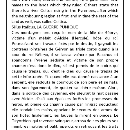
names to the lands which they ruled. Others state that
there is a river Celtus rising in the Pyrenees, after which
the neighbouring region at first, and in time the rest of the
land as well, was called Celtica.
Silius Italicus, LA GUERRE PUNIQUE
Ces montagnes ont reçu le nom de la fille de Bébryx,
victime d’un méfait d’Alcide (Hercule), hôte du roi.
Poursuivant ses travaux fixés par le destin, il gagnait les
contrées lointaines de Géryon au triple corps quand, à la
cour du roi Bébryx, il se laissa vaincre par Bacchus et
abandonna Pyrène séduite et victime de son propre
charme: c’est donc le dieu, s’il est permis de le croire, qui
causa le trépas, oui, c’est le dieu qui causa le trépas de
cette infortunée. Et quand elle eut donné naissance à un
serpent, elle redouta le courroux de son père et se hâta,
dans son égarement, de quitter sa chère maison. Alors,
dans la solitude des cavernes, elle pleurait la nuit passée
avec Alcide, disait aux épaisses forêts les promesses du
héros, et pleine du chagrin causé par l’ingrat séducteur,
elle tendait les mains, appelant le secours des armes de
son hôte: finalement, les fauves la mirent en pièces. Le
Tirynthien, qui revenait vainqueur, arrosa de ses pleurs ses
membres mutilés et pâlit, éperdu, en retrouvant les traits