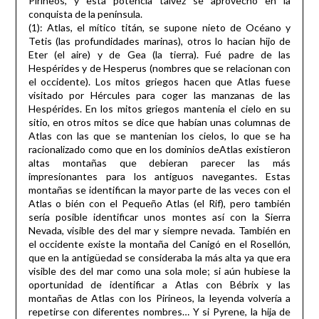
Pirineos, y esta poténcia talvez se aprovechó en la
conquista de la península.
(1): Atlas, el mítico titán, se supone nieto de Océano y
Tetis (las profundidades marinas), otros lo hacian hijo de
Eter (el aire) y de Gea (la tierra). Fué padre de las
Hespérides y de Hesperus (nombres que se relacionan con
el occidente). Los mitos griegos hacen que Atlas fuese
visitado por Hércules para coger las manzanas de las
Hespérides. En los mitos griegos mantenia el cielo en su
sitio, en otros mitos se dice que habían unas columnas de
Atlas con las que se mantenian los cielos, lo que se ha
racionalizado como que en los dominios deAtlas existieron
altas montañas que debieran parecer las más
impresionantes para los antiguos navegantes. Estas
montañas se identifican la mayor parte de las veces con el
Atlas o bién con el Pequeño Atlas (el Rif), pero también
sería posible identificar unos montes así con la Sierra
Nevada, visible des del mar y siempre nevada. También en
el occidente existe la montaña del Canigó en el Rosellón,
que en la antigüedad se consideraba la más alta ya que era
visible des del mar como una sola mole; si aún hubiese la
oportunidad de identificar a Atlas con Bébrix y las
montañas de Atlas con los Pirineos, la leyenda volvería a
repetirse con diferentes nombres… Y si Pyrene, la hija de