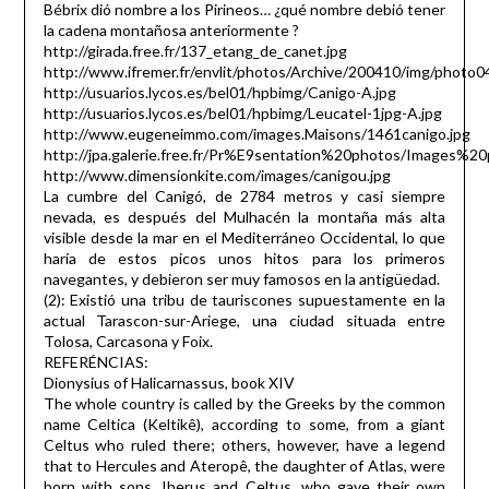
Bébrix dió nombre a los Pirineos… ¿qué nombre debió tener
la cadena montañosa anteriormente ?
http://girada.free.fr/137_etang_de_canet.jpg
http://www.ifremer.fr/envlit/photos/Archive/200410/img/photo0
http://usuarios.lycos.es/bel01/hpbimg/Canigo-A.jpg
http://usuarios.lycos.es/bel01/hpbimg/Leucatel-1jpg-A.jpg
http://www.eugeneimmo.com/images.Maisons/1461canigo.jpg
http://jpa.galerie.free.fr/Pr%E9sentation%20photos/Images%
http://www.dimensionkite.com/images/canigou.jpg
La cumbre del Canigó, de 2784 metros y casi siempre
nevada, es después del Mulhacén la montaña más alta
visible desde la mar en el Mediterráneo Occidental, lo que
haría de estos picos unos hitos para los primeros
navegantes, y debieron ser muy famosos en la antigüedad.
(2): Existió una tribu de tauriscones supuestamente en la
actual Tarascon-sur-Ariege, una ciudad situada entre
Tolosa, Carcasona y Foix.
REFERÉNCIAS:
Dionysius of Halicarnassus, book XIV
The whole country is called by the Greeks by the common
name Celtica (Keltikê), according to some, from a giant
Celtus who ruled there; others, however, have a legend
that to Hercules and Ateropê, the daughter of Atlas, were
born with sons, Iberus and Celtus, who gave their own