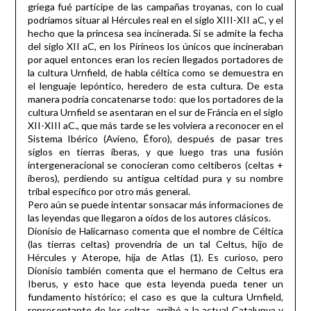
griega fué partícipe de las campañas troyanas, con lo cual
podríamos situar al Hércules real en el siglo XIII-XII aC, y el
hecho que la princesa sea incinerada. Si se admite la fecha
del siglo XII aC, en los Pirineos los únicos que incineraban
por aquel entonces eran los recien llegados portadores de
la cultura Urnfield, de habla céltica como se demuestra en
el lenguaje lepóntico, heredero de esta cultura. De esta
manera podría concatenarse todo: que los portadores de la
cultura Urnfield se asentaran en el sur de Fráncia en el siglo
XII-XIII aC., que más tarde se les volviera a reconocer en el
Sistema Ibérico (Avieno, Éforo), después de pasar tres
siglos en tierras íberas, y que luego tras una fusión
intergeneracional se conocieran como celtíberos (celtas +
íberos), perdiendo su antigua celtidad pura y su nombre
tribal específico por otro más general.
Pero aún se puede intentar sonsacar más informaciones de
las leyendas que llegaron a oídos de los autores clásicos.
Dionisio de Halicarnaso comenta que el nombre de Céltica
(las tierras celtas) provendría de un tal Celtus, hijo de
Hércules y Aterope, hija de Atlas (1). Es curioso, pero
Dionisio también comenta que el hermano de Celtus era
Iberus, y esto hace que esta leyenda pueda tener un
fundamento histórico; el caso es que la cultura Urnfield,
representante de los celtas, arribó a la actual Catalunya y