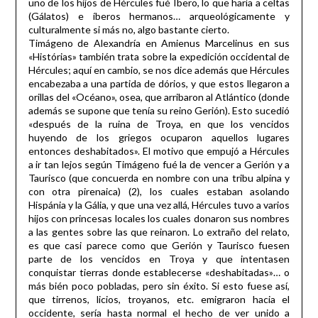
uno de los hijos de Hércules fué Íbero, lo que haría a celtas
(Gálatos) e íberos hermanos… arqueológicamente y
culturalmente si más no, algo bastante cierto.
Timágeno de Alexandría en Amienus Marcelinus en sus
«Histórias» también trata sobre la expedición occidental de
Hércules; aquí en cambio, se nos dice además que Hércules
encabezaba a una partida de dórios, y que estos llegaron a
orillas del «Océano», osea, que arribaron al Atlántico (donde
además se supone que tenía su reino Gerión). Esto sucedió
«después de la ruina de Troya, en que los vencidos
huyendo de los griegos ocuparon aquellos lugares
entonces deshabitados». El motivo que empujó a Hércules
a ir tan lejos según Timágeno fué la de vencer a Gerión y a
Taurisco (que concuerda en nombre con una tribu alpina y
con otra pirenaica) (2), los cuales estaban asolando
Hispánia y la Gália, y que una vez allá, Hércules tuvo a varios
hijos con princesas locales los cuales donaron sus nombres
a las gentes sobre las que reinaron. Lo extraño del relato,
es que casi parece como que Gerión y Taurisco fuesen
parte de los vencidos en Troya y que intentasen
conquistar tierras donde establecerse «deshabitadas»… o
más bién poco pobladas, pero sin éxito. Si esto fuese así,
que tirrenos, licios, troyanos, etc. emigraron hacia el
occidente, sería hasta normal el hecho de ver unido a