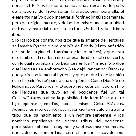
norte del Pais Valenciano apenas unas décadas después
de la Guerra de Troya según la arqueología; pero allá, el
elemento nativo pudo integrar al foráneo lingüísticamente,
pero no religiosamente, y de hecho existe una continuidad
cultural y material entre la cultura Urnfield y las tribus
íberas.
Silo Itálico por contra, nos dice que la amante de Hércules
se llamaba Pyrene y que era hija de Bebrix (el rey-anfitrión
de donde surgiría el etnónimo de los bebrices), y que esta
dió nombre a la cadena montañosa donde estaba su corte,
con lo cual nos situa a los bébrices en los Pirineos. Silo dice
que Hércules se emborrachó («se dejó vencer por Baco») y
que yació con la mortal Pyrene, y que producto de la unión
con el semidiós fué parir a una serpiente. Como Dionisio de
Halicarnaso, Partenos, y Diodoro nos cuentan que un hijo
de Hércules que tuvo en el occidente fué un tal
Celtos/Gálatos, cabría la posibilidad de identificar a este
hijo-sepiente (semidiós) con el mismo Celtus/Gálatus.
Además, es interesante reconocer cierto vínculo entre una
tribu que da nacimiento a un hombre-serpiente y los
nombres reptilianos de ciertas tribus del occidente
peninsular: ophiusos, draganos y saefes/semses/cempses,
que además concordaría con el hecho recogido por