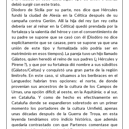
debió surgir con este trato.
Diodoro de Sicília por su parte, nos dice que Hércules
fundó la ciudad de Alesia en la Céltica después de su
campaña contra Gerión. Allí la hija del rey (un rey celta
debería ser al reinar en la Céltica) quedó prendada por la
fortaleza y la valentía del héroe y con el consentimiento de
su padre se supone que se casó con él (Diodóro no dice
explícitamente que se casase, pero se supone ya que una
unión de este tipo y formalizada sólo podría ser en
matrimónio en esos tiempos). La pareja tuvo un hijo llamado
Gálatos, quien heredó el reino de sus padres (¿ Hércules y
Pirene ?), y que por su fortaleza dió nombre a sus súbditos
(Gálatos/Celtas) y conquistó una gran parte de la región
limítrofe. En este caso, si situamos a los beribraces en el
Languedoc habrían tres opciones: el norte, de donde
provenian sus ancestros de la cultura de los Campos de
Urnas, una opción difícil; al oeste, en la Aquitánia; o al sur,
en Cataluña. Y como de hecho es efectivamente en
Cataluña donde se expandieron sobretodo en un primer
momento los portadores de la cultura Urnfield, apenas
unas décadas después de la Guerra de Troya, en esta
leyenda tendríamos otro indício histórico, que además
quedaría contrastado con que Partenos comentase que