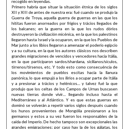
recogido en leyendas.
Primero habría que situar la situación étnica de los siglos
XII y XIII de antes de nuestra era: fué cuando se produjo la
Guerra de Troya, aquella guerra de guerras en las que los
hititas fueron anorreados por frígios y trácios llegados de
los balcanes; en la guerra en la que los rudos dórios
destruyeron la civilización micénica, en la que los palestinos
llegaron hasta Israel y la ocuparon, en la que los Pueblos de
Mar junto a los libios llegaron a amenazar el poderío egípcio
y a su cultura, en la que los autores clásicos nos describen
grandes migraciones de vencidos y vencedores hacia Itália,
en la que participaron sardos/shardana, sicilianos/sículos,
tirrenos/tirsenos, etc. Y todo esto como consecuéncia de
los movimientos de pueblos escitas hacia la llanura
panónica, lo que empujó a los ilirios a ocupar parte de Itália
y a presionar a trácios y helénicos… y talvez fué la que
produjo que los celtas de los Campos de Urnas buscasen
nuevas tierras donde vivir… llegando incluso hasta el
Mediterráneo y al Atlántico. Y es que estas guerras en
dominó se volverán a repetir varios siglos después cuando
los hunos provenientes de Mongólia presionaron a los
germanos y estos a su vez fueron los responsables de la
caída del Imperio. De hecho tampoco son excepcionales las
grandes emigraciones; por caso hay la de los gálatas, los