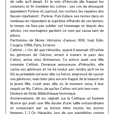
de celle qu’il aimait. Et la voix d’Hercule alla frapper les
sommets et fit trembler les crêtes : ses cris de désespoir
appelaient Pyrène et, partout, les rochers, les repaires des
fauves répétaient : Pyrène. Puis il place ses restes dans un
tombeau en répandant la suprême offrande de ses larmes;
le temps ne fera pas oublier cet hommage et depuis des
siècles, ces montagnes gardent ce nom qui causa tant de
pleurs.
Parthénios de Nicée: Histoires d’amour, XXX, trad. Edm.
Cougny, 1986, Paris, Errance
Celtinè : » On dit que Héraclès, quand il amenait d’Erythie
les génisses de Géryon, errant à travers le pays des
Celtes, arriva chez Brétannos. Ce prince avait une fille
nommée Celtinè. Devenue amoureuse d’Hèraclès, elle
cacha ses génisses et ne lui voulut pas rendre qu’il ne se
fût au préalable uni avec elle. Le héros, empressé de sauver
ses génisses, mais bien plus encore frappé de la beauté de
la jeune fille, s’unit avec elle, et, le moment venu, il leur
naquit un fils, Celtos, de qui les Celtes ont pris leur nom.
Diodore de Sicile, Bibliothèque historique
Anciennement, dit-on, régnait sur la Celtique un homme
illustre qui avait une fille douée d’une taille extraordinaire
et surpassant par sa bonne mine toutes les autres
femmes. […] Or, Héraclès, lors de son expédition contre