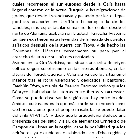
cuales recorrieron el sur europeo desde la Gália hasta
llegar al corazón de la actual Turquía; o las migraciones de
godos, que desde Escandinavia y pasando por las estepas
pónticas acabarán en território hispano; o la de los
vándalos, más espectacular si más no, los cuales desde el
norte de Alemania acabarán en la actual Túnez. En Hispania
también existieron estas leyendas de la llegada de pueblos
asiáticos después de la guerra con Troya, y de hecho las
Columnas de Hércules conmemoran su paso por el
estrecho de uno de sus héroes divinizados.
Avieno, en su Ora Marítima, nos situa a una tribu de orígen
céltico según su etnónimo en las sierras ibéricas, en las
alturas de Teruel, Cuenca y Valéncia, ya que los situa en el
interior tras el litoral valenciano y dedicados al pastoreo.
También Éforo, a través de Pseudo-Escimmo, indicó que los
Bébryces habitaban las tierras entre íberos y tartessios.
Como se puede observar, la región que hay entre los dos
ámbitos culturales es la que más tarde se conocerá como
Celtibéria. Como que el periplo masaliota se puede datar
del siglo VI-VII aC, y dado que la arqueología deduce una
preséncia des del siglo VII aC de elementos Urnfield o de
Campos de Urnas en la región, cabe la posibilidad que los
celtíberos ya estubieran establecidos en dicha región, y