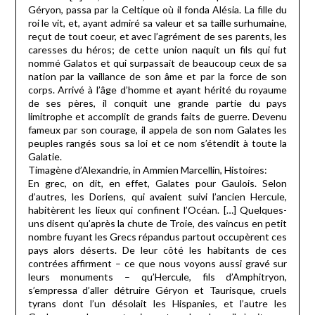
Géryon, passa par la Celtique où il fonda Alésia. La fille du
roi le vit, et, ayant admiré sa valeur et sa taille surhumaine,
reçut de tout coeur, et avec l’agrément de ses parents, les
caresses du héros; de cette union naquit un fils qui fut
nommé Galatos et qui surpassait de beaucoup ceux de sa
nation par la vaillance de son âme et par la force de son
corps. Arrivé à l’âge d’homme et ayant hérité du royaume
de ses pères, il conquit une grande partie du pays
limitrophe et accomplit de grands faits de guerre. Devenu
fameux par son courage, il appela de son nom Galates les
peuples rangés sous sa loi et ce nom s’étendit à toute la
Galatie.
Timagène d’Alexandrie, in Ammien Marcellin, Histoires:
En grec, on dit, en effet, Galates pour Gaulois. Selon
d’autres, les Doriens, qui avaient suivi l’ancien Hercule,
habitèrent les lieux qui confinent l’Océan. […] Quelques-
uns disent qu’après la chute de Troie, des vaincus en petit
nombre fuyant les Grecs répandus partout occupèrent ces
pays alors déserts. De leur côté les habitants de ces
contrées affirment – ce que nous voyons aussi gravé sur
leurs monuments – qu’Hercule, fils d’Amphitryon,
s’empressa d’aller détruire Géryon et Taurisque, cruels
tyrans dont l’un désolait les Hispanies, et l’autre les