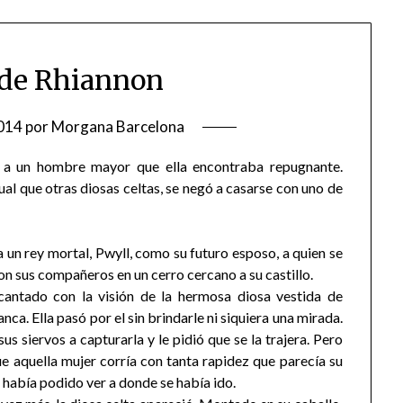
de Rhiannon
014
por
Morgana Barcelona
 a un hombre mayor que ella encontraba repugnante.
gual que otras diosas celtas, se negó a casarse con uno de
 a un rey mortal, Pwyll, como su futuro esposo, a quien se
on sus compañeros en un cerro cercano a su castillo.
cantado con la visión de la hermosa diosa vestida de
ca. Ella pasó por el sin brindarle ni siquiera una mirada.
us siervos a capturarla y le pidió que se la trajera. Pero
que aquella mujer corría con tanta rapidez que parecía su
a había podido ver a donde se había ido.