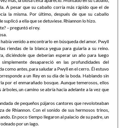
a vez más, la diosa celta apareció. Montado en su caballo,
la. A pesar que su caballo corría más rápido que el de
recía la misma. Por último, después de que su caballo
 suplicó a ella que se detuviese. Rhiannon lo hizo.
ste? – preguntó el rey.
osa.
a había venido a encontrarlo en búsqueda del amor. Pwyll
as riendas de la blanca yegua para guiarla a su reino.
za, diciéndole que deberían esperar un año para luego
 simplemente desapareció en las profundidades del
 como antes, para saludar a Pwyll en el cerro. Él estuvo
responde a un Rey en su día de la boda. Hablando sin
irla por el enmarañado bosque. Aunque temerosos, ellos
 árboles, un camino se abría hacia adelante a la vez que
a bandada de pequeños pájaros cantores que revoloteaban
za de Rhiannon. Con el sonido de sus hermosos trinos,
ando. En poco tiempo llegaron al palacio de su padre, un
rodeado por un lago.