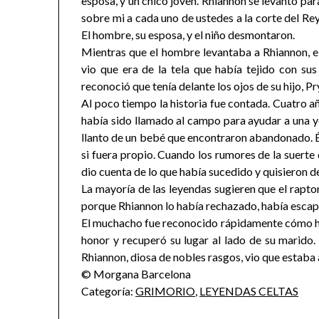
esposa, y un chico joven. Rhiannon se levantó par
sobre mi a cada uno de ustedes a la corte del Rey
El hombre, su esposa, y el niño desmontaron.
Mientras que el hombre levantaba a Rhiannon, el
vio que era de la tela que había tejido con su
reconoció que tenía delante los ojos de su hijo, Pr
Al poco tiempo la historia fue contada. Cuatro añ
había sido llamado al campo para ayudar a una y
llanto de un bebé que encontraron abandonado. Él
si fuera propio. Cuando los rumores de la suerte 
dio cuenta de lo que había sucedido y quisieron de
La mayoría de las leyendas sugieren que el raptor
porque Rhiannon lo había rechazado, había esca
El muchacho fue reconocido rápidamente cómo hij
honor y recuperó su lugar al lado de su marido
Rhiannon, diosa de nobles rasgos, vio que estaba
© Morgana Barcelona
Categoría:
GRIMORIO
,
LEYENDAS CELTAS