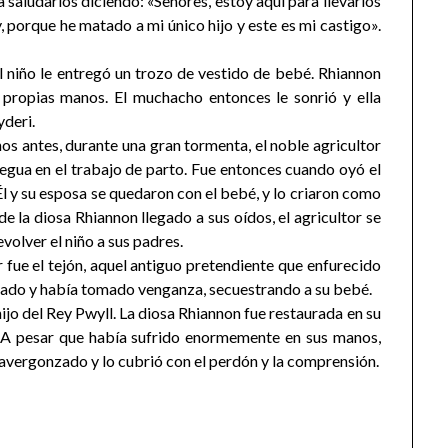
a saludarlos diciendo: «Señores, estoy aquí para llevarlos
, porque he matado a mi único hijo y este es mi castigo».
 niño le entregó un trozo de vestido de bebé. Rhiannon
s propias manos. El muchacho entonces le sonrió y ella
yderi.
os antes, durante una gran tormenta, el noble agricultor
egua en el trabajo de parto. Fue entonces cuando oyó el
 y su esposa se quedaron con el bebé, y lo criaron como
de la diosa Rhiannon llegado a sus oídos, el agricultor se
volver el niño a sus padres.
 fue el tejón, aquel antiguo pretendiente que enfurecido
pado y había tomado venganza, secuestrando a su bebé.
o del Rey Pwyll. La diosa Rhiannon fue restaurada en su
. A pesar que había sufrido enormemente en sus manos,
 avergonzado y lo cubrió con el perdón y la comprensión.