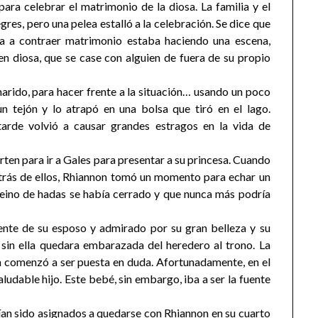
ara celebrar el matrimonio de la diosa. La familia y el
res, pero una pelea estalló a la celebración. Se dice que
a a contraer matrimonio estaba haciendo una escena,
n diosa, que se case con alguien de fuera de su propio
arido, para hacer frente a la situación… usando un poco
n tejón y lo atrapó en una bolsa que tiró en el lago.
arde volvió a causar grandes estragos en la vida de
rten para ir a Gales para presentar a su princesa. Cuando
etrás de ellos, Rhiannon tomó un momento para echar un
l reino de hadas se había cerrado y que nunca más podría
ente de su esposo y admirado por su gran belleza y su
sin ella quedara embarazada del heredero al trono. La
na comenzó a ser puesta en duda. Afortunadamente, en el
udable hijo. Este bebé, sin embargo, iba a ser la fuente
an sido asignados a quedarse con Rhiannon en su cuarto