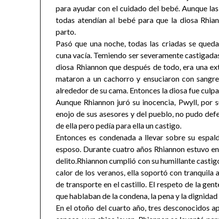
para ayudar con el cuidado del bebé. Aunque las 
todas atendían al bebé para que la diosa Rhia
parto.
Pasó que una noche, todas las criadas se qued
cuna vacía. Temiendo ser severamente castigadas p
diosa Rhiannon que después de todo, era una ext
mataron a un cachorro y ensuciaron con sangre
alrededor de su cama. Entonces la diosa fue culpa
Aunque Rhiannon juró su inocencia, Pwyll, por s
enojo de sus asesores y del pueblo, no pudo defen
de ella pero pedía para ella un castigo.
Entonces es condenada a llevar sobre su espalda
esposo. Durante cuatro años Rhiannon estuvo en l
delito.Rhiannon cumplió con su humillante castigo 
calor de los veranos, ella soportó con tranquila 
de transporte en el castillo. El respeto de la ge
que hablaban de la condena, la pena y la dignidad 
En el otoño del cuarto año, tres desconocidos ap