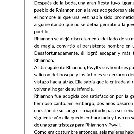
Después de la boda, una gran fiesta tuvo lugar p
pueblo de Rhiannon son a la vez acogedores y aleg
el hombre al que una vez había sido prometid
argumentando que no se debía permitir a la jove
pueblo.
Rhiannon se alejó discretamente del lado de su m
de magia, convirtió al persistente hombre en u
Desafortunadamente, él logró escapar y más t
Rhiannon.
Al día siguiente Rhiannon, Pwyll y sus hombres pa
salieron del bosque y los árboles se cerraron d
vistazo hacia atrás. Ella sabía que la entrada a
volver al hogar de su infancia.
Rhiannon fue acogida con satisfacción por la g
hermoso canto. Sin embargo, dos años pasaron 
cuestión de su sangre, su «aptitud» para ser rei
siguiente año ella quedó embarazada y tuvo un sal
de una gran tristeza para Rhiannon y Pwyll.
Como era costumbre entonces, seis mujeres habí