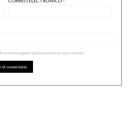
CORREO ELECTRÓNICO
*
b en este navegador para la próxima vez que comente.