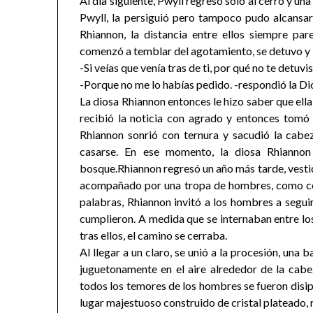
Al día siguiente, Pwyll regresó solo al cerro y un
Pwyll, la persiguió pero tampoco pudo alcansar
Rhiannon, la distancia entre ellos siempre pa
comenzó a temblar del agotamiento, se detuvo y le
-Si veías que venía tras de ti, por qué no te detuvi
-Porque no me lo habías pedido. -respondió la Di
La diosa Rhiannon entonces le hizo saber que ell
recibió la noticia con agrado y entonces tomó l
Rhiannon sonrió con ternura y sacudió la cabe
casarse. En ese momento, la diosa Rhiannon
bosque.Rhiannon regresó un año más tarde, vestida
acompañado por una tropa de hombres, como cor
palabras, Rhiannon invitó a los hombres a segu
cumplieron. A medida que se internaban entre los
tras ellos, el camino se cerraba.
Al llegar a un claro, se unió a la procesión, un
juguetonamente en el aire alrededor de la cabe
todos los temores de los hombres se fueron disip
lugar majestuoso construido de cristal plateado, 