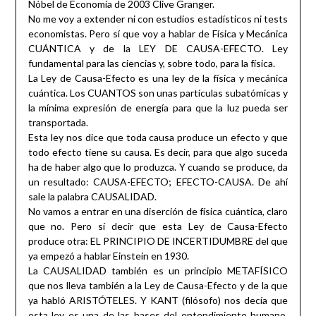
Nóbel de Economía de 2003 Clive Granger.
No me voy a extender ni con estudios estadísticos ni tests
economistas. Pero sí que voy a hablar de Física y Mecánica
CUÁNTICA y de la LEY DE CAUSA-EFECTO. Ley
fundamental para las ciencias y, sobre todo, para la física.
La Ley de Causa-Efecto es una ley de la física y mecánica
cuántica. Los CUANTOS son unas partículas subatómicas y
la mínima expresión de energía para que la luz pueda ser
transportada.
Esta ley nos dice que toda causa produce un efecto y que
todo efecto tiene su causa. Es decir, para que algo suceda
ha de haber algo que lo produzca. Y cuando se produce, da
un resultado: CAUSA-EFECTO; EFECTO-CAUSA. De ahí
sale la palabra CAUSALIDAD.
No vamos a entrar en una diserción de física cuántica, claro
que no. Pero sí decir que esta Ley de Causa-Efecto
produce otra: EL PRINCIPIO DE INCERTIDUMBRE del que
ya empezó a hablar Einstein en 1930.
La CAUSALIDAD también es un principio METAFÍSICO
que nos lleva también a la Ley de Causa-Efecto y de la que
ya habló ARISTÓTELES. Y KANT (filósofo) nos decía que
esta ley es una de las bases del entendimiento humano,