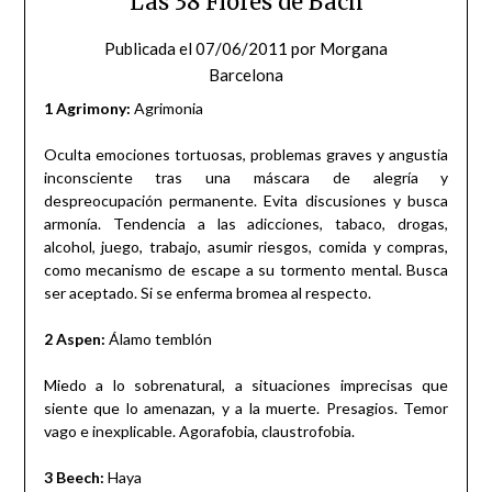
Las 38 Flores de Bach
Publicada el
07/06/2011
por
Morgana
Barcelona
1 Agrimony:
Agrimonia
Oculta emociones tortuosas, problemas graves y angustia
inconsciente tras una máscara de alegría y
despreocupación permanente. Evita discusiones y busca
armonía. Tendencia a las adicciones, tabaco, drogas,
alcohol, juego, trabajo, asumir riesgos, comida y compras,
como mecanismo de escape a su tormento mental. Busca
ser aceptado. Si se enferma bromea al respecto.
2 Aspen:
Álamo temblón
Miedo a lo sobrenatural, a situaciones imprecisas que
siente que lo amenazan, y a la muerte. Presagios. Temor
vago e inexplicable. Agorafobia, claustrofobia.
3 Beech:
Haya