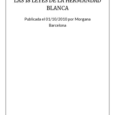
LAS 18 LEYES DE LA HERMANDAD
BLANCA
Publicada el
01/10/2010
por
Morgana
Barcelona
1. El Universo es pura inteligencia y maestro entre
maestros; está regido por Leyes que, incorporadas a
nuestra estructura psicológica, nos permitirán alcanzar el
éxito y la sabiduría. Esas leyes tienen como finalidad
mantener el orden en el caos, el amor en el odio, la
sabiduría en la ignorancia, la salud en la enfermedad y la
eternidad en el momento transitorio. Hay un único camino
que recorrer: aprender a pensar le un modo adecuado.
2. Todo aquello en lo que uno se concentra, tiende a
aumentar: si se centra en sus limitaciones, éstas crecerán
proporcionalmente a la energía empleada.
3. Toda creencia, una vez establecida, tiende a