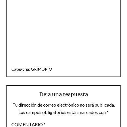
18. La sabiduría es el uso inteligente del conocimiento,
consciente o inconsciente. Quienes sean capaces de una
profunda reflexión interna descubrirán los secretos del
Universo.
http://morganabarcelona.com
Categoría:
GRIMORIO
Deja una respuesta
Tu dirección de correo electrónico no será publicada.
Los campos obligatorios están marcados con
*
COMENTARIO
*