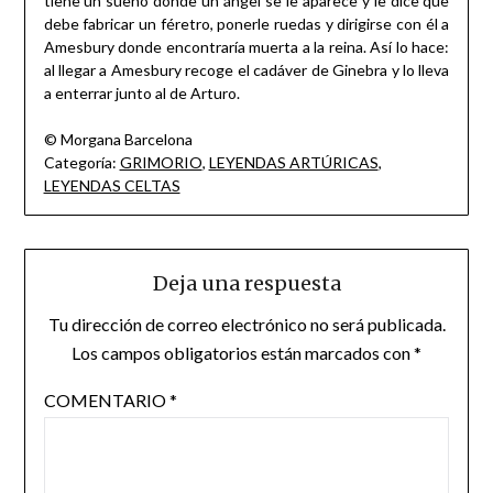
tiene un sueño donde un ángel se le aparece y le dice que
debe fabricar un féretro, ponerle ruedas y dirigirse con él a
Amesbury donde encontraría muerta a la reina. Así lo hace:
al llegar a Amesbury recoge el cadáver de Ginebra y lo lleva
a enterrar junto al de Arturo.
© Morgana Barcelona
Categoría:
GRIMORIO
,
LEYENDAS ARTÚRICAS
,
LEYENDAS CELTAS
Deja una respuesta
Tu dirección de correo electrónico no será publicada.
Los campos obligatorios están marcados con
*
COMENTARIO
*