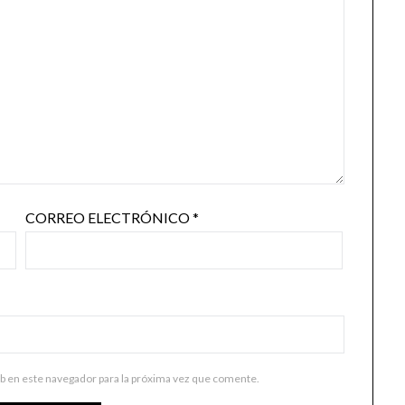
CORREO ELECTRÓNICO
*
b en este navegador para la próxima vez que comente.