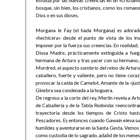
influida por las nuevas creencias en un «cristia
bosque, sin bien, los cristianos, como los roman
Dios o en sus dioses.
Morgana le Fay (el hada Morgana) es adorado
«hechicera» desde el punto de vista de los in
imponer por la fuerza sus creencias. En realidad,
Diosa Madre, prácticamente extinguida a fuego
hermana de Arturo y tras yacer con su hermano, 
Mordred, el aspecto sombrío del reino de Arturo,
caballero, fuerte y valiente, pero no tiene cora
provocar la caída de Camelot. Amante de la «just
Ginebra sea condenada a la hoguera.
De regreso a la corte del rey, Merlín revela a Ar
de Caballería y de la Tabla Redonda: reencontrar 
trayectoria desde los tiempos de Cristo hast
Pescadores. Es entonces cuando Gawain eleva su vo
humildes y aventurarse en la Santa Gesta. Vemos a
como custodia de lo sagrado, adalid de los menes