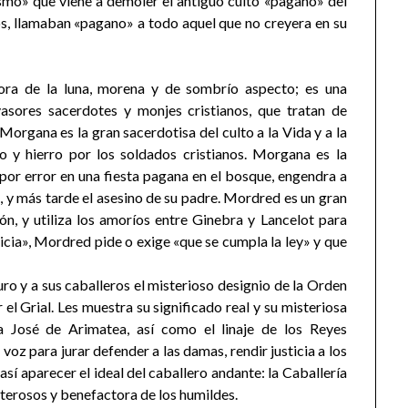
nismo» que viene a demoler el antiguo culto «pagano» del
os, llamaban «pagano» a todo aquel que no creyera en su
ra de la luna, morena y de sombrío aspecto; es una
vasores sacerdotes y monjes cristianos, que tratan de
 Morgana es la gran sacerdotisa del culto a la Vida y a la
 y hierro por los soldados cristianos. Morgana es la
por error en una fiesta pagana en el bosque, engendra a
 y más tarde el asesino de su padre. Mordred es un gran
zón, y utiliza los amoríos entre Ginebra y Lancelot para
icia», Mordred pide o exige «que se cumpla la ley» y que
turo y a sus caballeros el misterioso designio de la Orden
el Grial. Les muestra su significado real y su misteriosa
a José de Arimatea, así como el linaje de los Reyes
z para jurar defender a las damas, rendir justicia a los
sí aparecer el ideal del caballero andante: la Caballería
terosos y benefactora de los humildes.