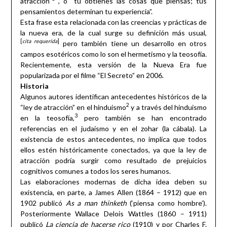
atracción”
, o “tú obtienes las cosas que piensas; tus
pensamientos determinan tu experiencia”.
Esta frase esta relacionada con las creencias y prácticas de
la nueva era, de la cual surge su definición más usual,
[
cita requerida
]
pero también tiene un desarrollo en otros
campos esotéricos como lo son el hermetismo y la teosofía.
Recientemente, esta versión de la Nueva Era fue
popularizada por el filme “El Secreto” en 2006.
Historia
Algunos autores identifican antecedentes históricos de la
2
“ley de atracción” en el hinduismo
y a través del hinduismo
3
en la teosofía,
pero también se han encontrado
referencias en el judaísmo y en el zohar (la cábala). La
existencia de estos antecedentes, no implica que todos
ellos estén históricamente conectados, ya que la ley de
atracción podría surgir como resultado de prejuicios
cognitivos comunes a todos los seres humanos.
Las elaboraciones modernas de dicha idea deben su
existencia, en parte, a James Allen (1864 – 1912) que en
1902 publicó
As a man thinketh
(‘piensa como hombre’).
Posteriormente Wallace Delois Wattles (1860 – 1911)
publicó
La ciencia de hacerse rico
(1910) y por Charles F.