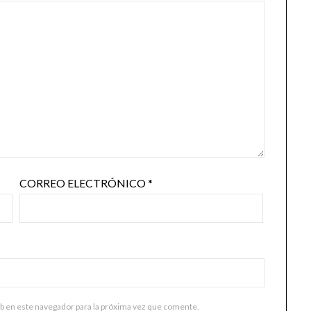
CORREO ELECTRÓNICO
*
b en este navegador para la próxima vez que comente.