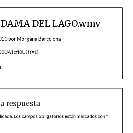
LA DAMA DEL LAGO.wmv
010
por
Morgana Barcelona
pG0UA1cfI0U?fs=1]
S
a respuesta
licada.
Los campos obligatorios están marcados con
*