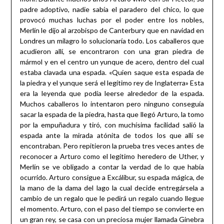
padre adoptivo, nadie sabía el paradero del chico, lo que
provocó muchas luchas por el poder entre los nobles,
Merlín le dijo al arzobispo de Canterbury que en navidad en
Londres un milagro lo solucionaría todo. Los caballeros que
acudieron allí, se encontraron con una gran piedra de
mármol y en el centro un yunque de acero, dentro del cual
estaba clavada una espada. «Quien saque esta espada de
la piedra y el yunque será el legítimo rey de Inglaterra» Esta
era la leyenda que podía leerse alrededor de la espada.
Muchos caballeros lo intentaron pero ninguno conseguía
sacar la espada de la piedra, hasta que llegó Arturo, la tomo
por la empuñadura y tiró, con muchísima facilidad salió la
espada ante la mirada atónita de todos los que allí se
encontraban. Pero repitieron la prueba tres veces antes de
reconocer a Arturo como el legítimo heredero de Uther, y
Merlín se ve obligado a contar la verdad de lo que había
ocurrido. Arturo consigue a Excálibur, su espada mágica, de
la mano de la dama del lago la cual decide entregársela a
cambio de un regalo que le pedirá un regalo cuando llegue
el momento. Arturo, con el paso del tiempo se convierte en
un gran rey, se casa con un preciosa mujer llamada Ginebra