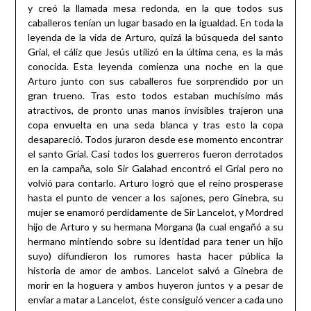
y creó la llamada mesa redonda, en la que todos sus
caballeros tenían un lugar basado en la igualdad. En toda la
leyenda de la vida de Arturo, quizá la búsqueda del santo
Grial, el cáliz que Jesús utilizó en la última cena, es la más
conocida. Esta leyenda comienza una noche en la que
Arturo junto con sus caballeros fue sorprendido por un
gran trueno. Tras esto todos estaban muchísimo más
atractivos, de pronto unas manos invisibles trajeron una
copa envuelta en una seda blanca y tras esto la copa
desapareció. Todos juraron desde ese momento encontrar
el santo Grial. Casi todos los guerreros fueron derrotados
en la campaña, solo Sir Galahad encontró el Grial pero no
volvió para contarlo. Arturo logró que el reino prosperase
hasta el punto de vencer a los sajones, pero Ginebra, su
mujer se enamoró perdidamente de Sir Lancelot, y Mordred
hijo de Arturo y su hermana Morgana (la cual engañó a su
hermano mintiendo sobre su identidad para tener un hijo
suyo) difundieron los rumores hasta hacer pública la
historia de amor de ambos. Lancelot salvó a Ginebra de
morir en la hoguera y ambos huyeron juntos y a pesar de
enviar a matar a Lancelot, éste consiguió vencer a cada uno