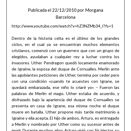
Publicada el
22/12/2010
por
Morgana
Barcelona
http://www.youtube.com/watch?v=hZ3NZMb34_I?fs=1
Dentro de la historia celta es el último de los grandes
ciclos, en el cual ya se encuentran muchos elementos
cristianos, comenzó con un guerrero que con un grupo de
elegidos, ayudaban a cualquier rey a luchar contra los
invasores. Uther Pendragon quedó locamente enamorado
de Igraine, la esposa del duque de Cornualles. Merlín ante
las agobiantes peticiones de Uther, termina por ceder pero
con una condición «cuando te acuestes con Igrane, se
quedará embarazada, ese niño lo criaré yo» – Fueron las
palabras de Merlín el mago. Uther estaba de acuerdo, y
disfrazado bajo la apariencia del duque de Cornualles se
presenta en casa de Igrane, esa misma noche el duque
muere en batalla. Uther propone más tarde matrimonio a
Igraine y ella acepta. El hijo de ambos, Arturo, es entregado
a Merlín y nombrado por Uther como su sucesor antes de
morir. Durante muchos años Arturo vivió con Sir Hector, su