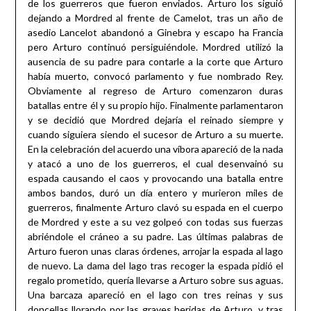
de los guerreros que fueron enviados. Arturo los siguió
dejando a Mordred al frente de Camelot, tras un año de
asedio Lancelot abandonó a Ginebra y escapo ha Francia
pero Arturo continuó persiguiéndole. Mordred utilizó la
ausencia de su padre para contarle a la corte que Arturo
había muerto, convocó parlamento y fue nombrado Rey.
Obviamente al regreso de Arturo comenzaron duras
batallas entre él y su propio hijo. Finalmente parlamentaron
y se decidió que Mordred dejaría el reinado siempre y
cuando siguiera siendo el sucesor de Arturo a su muerte.
En la celebración del acuerdo una víbora apareció de la nada
y atacó a uno de los guerreros, el cual desenvainó su
espada causando el caos y provocando una batalla entre
ambos bandos, duró un día entero y murieron miles de
guerreros, finalmente Arturo clavó su espada en el cuerpo
de Mordred y este a su vez golpeó con todas sus fuerzas
abriéndole el cráneo a su padre. Las últimas palabras de
Arturo fueron unas claras órdenes, arrojar la espada al lago
de nuevo. La dama del lago tras recoger la espada pidió el
regalo prometido, quería llevarse a Arturo sobre sus aguas.
Una barcaza apareció en el lago con tres reinas y sus
doncellas llorando por las graves heridas de Arturo, y tras