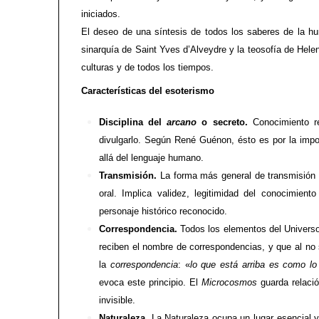
iniciados.
El deseo de una síntesis de todos los saberes de la hu
sinarquía de Saint Yves d’Alveydre y la teosofía de Helen
culturas y de todos los tiempos.
Características del esoterismo
Disciplina del
arcano
o secreto.
Conocimiento re
divulgarlo. Según René Guénon, ésto es por la impo
allá del lenguaje humano.
Transmisión.
La forma más general de transmisión d
oral. Implica validez, legitimidad del conocimie
personaje histórico reconocido.
Correspondencia.
Todos los elementos del Universo 
reciben el nombre de correspondencias, y que al no 
la
correspondencia
: «
lo que está arriba es como lo
evoca este principio. El
Microcosmos
guarda relaci
invisible.
Naturaleza.
La Naturaleza ocupa un lugar esencial 