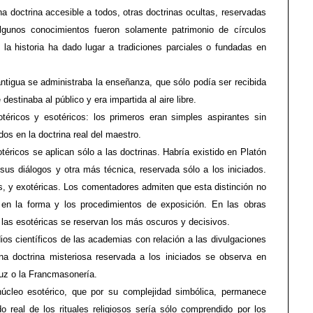
a doctrina accesible a todos, otras doctrinas ocultas, reservadas
algunos conocimientos fueron solamente patrimonio de círculos
 la historia ha dado lugar a tradiciones parciales o fundadas en
ntigua se administraba la enseñanza, que sólo podía ser recibida
destinaba al público y era impartida al aire libre.
téricos y esotéricos: los primeros eran simples aspirantes sin
os en la doctrina real del maestro.
otéricos se aplican sólo a las doctrinas. Habría existido en Platón
sus diálogos y otra más técnica, reservada sólo a los iniciados.
s, y exotéricas. Los comentadores admiten que esta distinción no
 en la forma y los procedimientos de exposición. En las obras
 las esotéricas se reservan los más oscuros y decisivos.
os científicos de las academias con relación a las divulgaciones
na doctrina misteriosa reservada a los iniciados se observa en
uz o la Francmasonería.
úcleo esotérico, que por su complejidad simbólica, permanece
o real de los rituales religiosos sería sólo comprendido por los