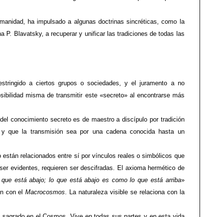
manidad, ha impulsado a algunas doctrinas sincréticas, como la
a P. Blavatsky, a recuperar y unificar las tradiciones de todas las
stringido a ciertos grupos o sociedades, y el juramento a no
sibilidad misma de transmitir este «secreto» al encontrarse más
el conocimiento secreto es de maestro a discípulo por tradición
nto y que la transmisión sea por una cadena conocida hasta un
están relacionados entre sí por vínculos reales o simbólicos que
ser evidentes, requieren ser descifradas. El axioma hermético de
 que está abajo; lo que está abajo es como lo que está arriba
»
ón con el
Macrocosmos
. La naturaleza visible se relaciona con la
y sagrado en el Cosmos. Vive en todas sus partes y en esta vida