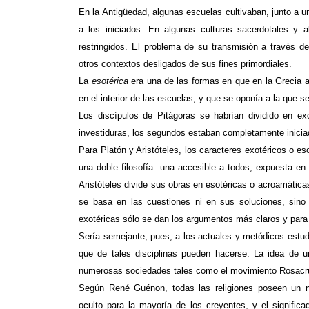
En la Antigüedad, algunas escuelas cultivaban, junto a un
a los iniciados. En algunas culturas sacerdotales y 
restringidos. El problema de su transmisión a través de
otros contextos desligados de sus fines primordiales.
La
esotérica
era una de las formas en que en la Grecia a
en el interior de las escuelas, y que se oponía a la que se 
Los discípulos de Pitágoras se habrían dividido en exo
investiduras, los segundos estaban completamente iniciad
Para Platón y Aristóteles, los caracteres exotéricos o es
una doble filosofía: una accesible a todos, expuesta en 
Aristóteles divide sus obras en esotéricas o acroamática
se basa en las cuestiones ni en sus soluciones, sino
exotéricas sólo se dan los argumentos más claros y para
Sería semejante, pues, a los actuales y metódicos estudi
que de tales disciplinas pueden hacerse. La idea de u
numerosas sociedades tales como el movimiento Rosacr
Según René Guénon, todas las religiones poseen un n
oculto para la mayoría de los creyentes, y el significad