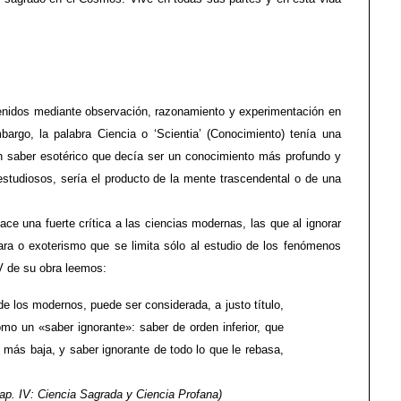
enidos mediante observación, razonamiento y experimentación en
argo, la palabra Ciencia o ‘Scientia’ (Conocimiento) tenía una
un saber esotérico que decía ser un conocimiento más profundo y
studiosos, sería el producto de la mente trascendental o de una
ce una fuerte crítica a las ciencias modernas, las que al ignorar
ara o exoterismo que se limita sólo al estudio de los fenómenos
V de su obra leemos:
 de los modernos, puede ser considerada, a justo título,
mo un «saber ignorante»: saber de orden inferior, que
d más baja, y saber ignorante de todo lo que le rebasa,
ap. IV: Ciencia Sagrada y Ciencia Profana)