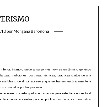
TERISMO
010
por
Morgana Barcelona
nterior, íntimo»; unido al sufijo «–ismo») es un término genérico
anzas, tradiciones, doctrinas, técnicas, prácticas o ritos de una
mprensibles o de difícil acceso y que se transmiten únicamente a
son conocidos por los profanos.
e requiere un cierto grado de iniciación para estudiarla en su total
es fácilmente accesible para el público común y es transmitido