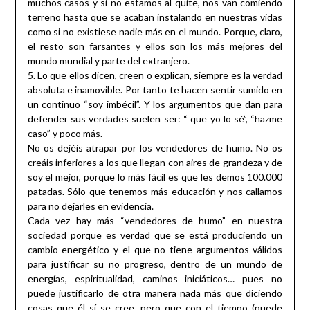
muchos casos y si no estamos al quite, nos van comiendo
terreno hasta que se acaban instalando en nuestras vidas
como si no existiese nadie más en el mundo. Porque, claro,
el resto son farsantes y ellos son los más mejores del
mundo mundial y parte del extranjero.
5. Lo que ellos dicen, creen o explican, siempre es la verdad
absoluta e inamovible. Por tanto te hacen sentir sumido en
un continuo “soy imbécil”. Y los argumentos que dan para
defender sus verdades suelen ser: “ que yo lo sé”, “hazme
caso” y poco más.
No os dejéis atrapar por los vendedores de humo. No os
creáis inferiores a los que llegan con aires de grandeza y de
soy el mejor, porque lo más fácil es que les demos 100.000
patadas. Sólo que tenemos más educación y nos callamos
para no dejarles en evidencia.
Cada vez hay más “vendedores de humo” en nuestra
sociedad porque es verdad que se está produciendo un
cambio energético y el que no tiene argumentos válidos
para justificar su no progreso, dentro de un mundo de
energías, espiritualidad, caminos iniciáticos… pues no
puede justificarlo de otra manera nada más que diciendo
cosas que él sí se cree, pero que con el tiempo (puede