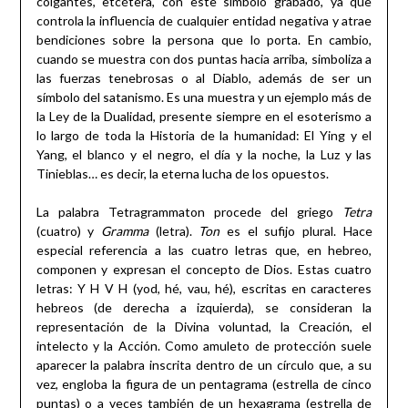
colgantes, etcétera, con este símbolo grabado, ya que
controla la influencia de cualquier entidad negativa y atrae
bendiciones sobre la persona que lo porta. En cambio,
cuando se muestra con dos puntas hacia arriba, simboliza a
las fuerzas tenebrosas o al Diablo, además de ser un
símbolo del satanismo. Es una muestra y un ejemplo más de
la Ley de la Dualidad, presente siempre en el esoterismo a
lo largo de toda la Historia de la humanidad: El Ying y el
Yang, el blanco y el negro, el día y la noche, la Luz y las
Tinieblas… es decir, la eterna lucha de los opuestos.
La palabra Tetragrammaton procede del griego
Tetra
(cuatro) y
Gramma
(letra).
Ton
es el sufijo plural. Hace
especial referencia a las cuatro letras que, en hebreo,
componen y expresan el concepto de Dios. Estas cuatro
letras: Y H V H (yod, hé, vau, hé), escritas en caracteres
hebreos (de derecha a izquierda), se consideran la
representación de la Divina voluntad, la Creación, el
intelecto y la Acción. Como amuleto de protección suele
aparecer la palabra inscrita dentro de un círculo que, a su
vez, engloba la figura de un pentagrama (estrella de cinco
puntas) o a veces también de un hexagrama (estrella de