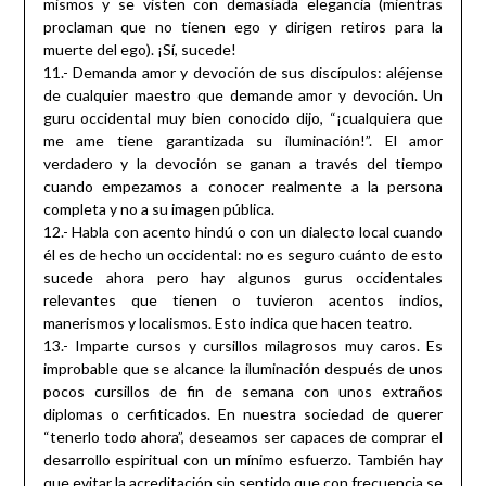
mismos y se visten con demasiada elegancia (mientras
proclaman que no tienen ego y dirigen retiros para la
muerte del ego). ¡Sí, sucede!
11.- Demanda amor y devoción de sus discípulos: aléjense
de cualquier maestro que demande amor y devoción. Un
guru occidental muy bien conocido dijo, “¡cualquiera que
me ame tiene garantizada su iluminación!”. El amor
verdadero y la devoción se ganan a través del tiempo
cuando empezamos a conocer realmente a la persona
completa y no a su imagen pública.
12.- Habla con acento hindú o con un dialecto local cuando
él es de hecho un occidental: no es seguro cuánto de esto
sucede ahora pero hay algunos gurus occidentales
relevantes que tienen o tuvieron acentos indios,
manerismos y localismos. Esto indica que hacen teatro.
13.- Imparte cursos y cursillos milagrosos muy caros. Es
improbable que se alcance la iluminación después de unos
pocos cursillos de fin de semana con unos extraños
diplomas o cerfiticados. En nuestra sociedad de querer
“tenerlo todo ahora”, deseamos ser capaces de comprar el
desarrollo espiritual con un mínimo esfuerzo. También hay
que evitar la acreditación sin sentido que con frecuencia se