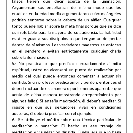
falsos tienen que decir acerca de la iluminación.
Argumentan sus enseñanzas del mismo modo que los
eruditos en la edad media argumentaron cuántos ángeles
podrían sentarse sobre la cabeza de un alfiler. Cualquier
tonto puede hablar sobre la meta final porque que se dice
es irrefutable para la mayoría de su audiencia. La habilidad
está en guiar a sus discípulos a que tengan un despertar
dentro de sí mismos. Los verdaderos maestros se enfocan
en el sendero y evitan estrictamente cualquier charla
sobre la iluminación.
5.- No practica lo que predica: contrariamente al mito
espiritual, usted no alcanzará un punto de realización por
medio del cual puede entonces comenzar a actuar sin
sentido. Si un profesor predica amor y perdón, entonces él
debería actuar de esa manera o por lo menos aparentar que
actúa de dicha manera (mostrando arrepentimiento por
algunos fallos) Si enseña meditación, él debería meditar. Si
insiste en que sus seguidores vivan en condiciones
austeras, él debería predicar con el ejemplo.
6.- Se atribuye el mérito sobre una técnica particular de
meditación o sanación: El hecho es ese trabajo de
meditación y visualización dirigida. Cualquiera que lo haga