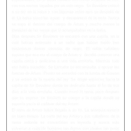
con sus rostros tapados por un velo negro. Sir Bevidere colocó
a su rey en la balsa y con lágrimas enlos ojos se despidió de
él. La balsa surcó las aguas y desapareció de la vista. Nunca
se supo el destino del cuerpo de Arturo y mucho menos la
identidad de las reinas que lo acompañaban en la balsa.
Días después,Sir Bevidere se encontró con una capilla, en la
cual habían enterrado a un señor que habían traído tres
misteriosas damas vestidas de negro. El noble caballero
supuso que ese era el cuerpo de Arturo y decidió construir una
capilla cerca y dedicarse a una vida ermitaña. Mientras todo
eso había sucedido, Sir Lancelot se encaminaba a apoyar las
fuerzas de Arturo. Pronto se encontró con la tumba de Gawain
y se enteró de la muerte del rey. Se dirigió entonces hacia la
capilla de Sir Bevidere donde se dedicaría hasta el fin de sus
días a la vida ermitaña. Cuando murió la reina, poco después
que su esposo, se trasladó su cuerpo a la capilla donde se
suponía yacía el cadáver del rey Arturo.
El reino de Arturo había llegado a su fin. La anarquía reinaría
un buen tiempo. La corte del rey Arturo y sus caballeros de la
mesa redonda se convertirían en leyenda y nunca más
volverían a coincidir hombres tan dignos con ideales tan puros