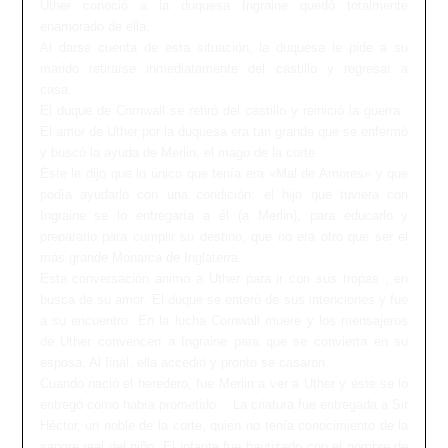
Uther conoció a la duquesa Ingraine quedó totalmente
enamorado de ella.
Al darse cuenta de esta situación, la duquesa le pide a su
marido retirarse inmediatamente del castillo y regresar a
casa.
El duque de Cornwall se retiró del castillo y reinició la guerra.
El amor de Uther por la duquesa era tan grande que se enfermó
y buscó la ayuda de Merlin, el mago de la corte.
Éste le dijo que lo único que tenía era «Mal de Amores» y que
podía ayudarlo con una condición: el hijo que tuviera con
Ingraine se lo entregaría a él (a Merlin), para educarlo y
prepararlo para cumplir su destino, que no era otro que ser el
más grande Monarca de Inglaterra.
Esta conversación animó a Uther para ir con sus tropas , en
busca de su amor. El duque se enteró de sus intenciones y fue
a su encuentro. En la lucha Cornwall muere y los mensajeros
de Uther convencen a Ingraine para que se convierta en su
esposa. Al final, ella accedió y pronto se casaron.
Cuando nació el heredero, fue Merlin a ver a Uther y éste se lo
entregó como había prometido. La criatura fue entregada a Sir
Héctor, un noble de la corte, quien no tenía conocimiento de la
sangre real del niño. El infante fue bautizado con el nombre de