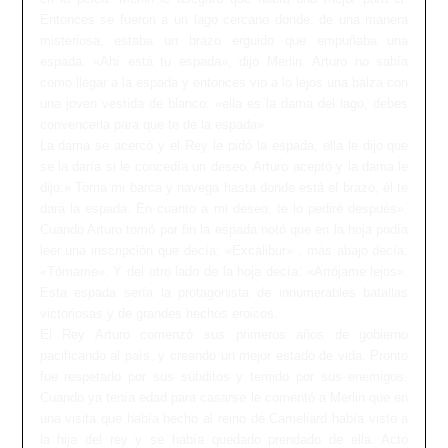
Entonces se fueron a un lago cercano donde, de una manera
misteriosa, estaba un brazo erguido que empuñaba una
espada. «Ahí está tu espada», dijo Merlin. Arturo no sabía
como llegar a la espada y entonces vio a lo lejos una balza con
una joven vestida de blanco. «ella es la dama del lago, debes
convencerla para que te dé la espada».
La dama se acercó y el Rey le pidó la espada, ella le dijo que
se la daría si le concedía un deseo. Arturo aceptó y la dama le
dijo:» Toma mi barca y navega hasta donde está el brazo, él te
dará la espada. En cuanto a mi deseo, te lo pediré después».
Cuando Arturo tomó por fin la espada notó que en la hoja podía
leer una inscripción que decía: «Excalibur» , más abajo decía:
«Tómame». Y del otro lado de la hoja decía: «Arrójame lejos».
Esta espada sería la protagonista de innumerables batallas
victoriosas y de grandes hechos eroicos.
El Rey Arturo comenzó sus primeros años de gobierno
pacificando al país, y creando un mejor estado de vida. Pronto
fue respetado por sus súbditos y temido por sus enemigos.
Cuando ya tenía edad para casarse le comentó a Merlin que en
una visita que había hecho al reino de Cameliard había visto a
la hija del rey y se había quedado prendado de ella. Acto