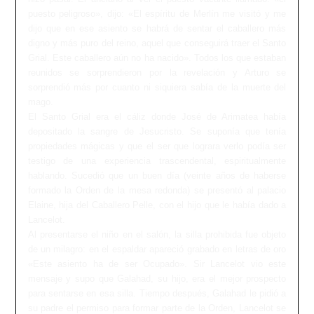
puesto peligroso», dijo: «El espíritu de Merlín me visitó y me
dijo que en ese asiento se habrá de sentar el caballero más
digno y más puro del reino, aquel que conseguirá traer el Santo
Grial. Este caballero aún no ha nacido». Todos los que estaban
reunidos se sorprendieron por la revelación y Arturo se
sorprendió más por cuanto ni siquiera sabía de la muerte del
mago.
El Santo Grial era el cáliz donde José de Arimatea había
depositado la sangre de Jesucristo. Se suponía que tenía
propiedades mágicas y que el ser que lograra verlo podía ser
testigo de una experiencia trascendental, espiritualmente
hablando. Sucedió que un buen día (veinte años de haberse
formado la Orden de la mesa redonda) se presentó al palacio
Elaine, hija del Caballero Pelle, con el hijo que le había dado a
Lancelot.
Al presentarse el niño en el salón, la silla prohibida fue objeto
de un milagro: en el espaldar apareció grabado en letras de oro
«Este asiento ha de ser Ocupado». Sir Lancelot vio este
mensaje y supo que Galahad, su hijo, era el mejor prospecto
para sentarse en esa silla. Tiempo después, Galahad le pidió a
su padre el permiso para formar parte de la Orden, Lancelot se