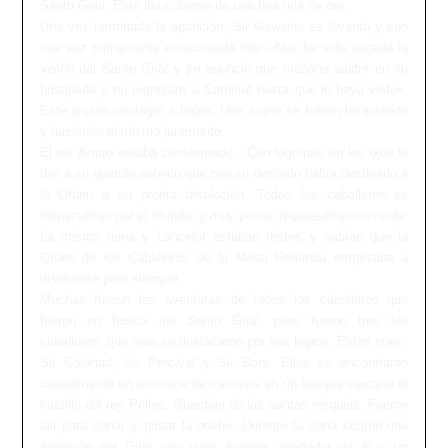
Santo Grial. Éste iba cubierto de una fina tela de oro.
Una vez terminada la aparición, Sir Gawaine se levantó y con
una voz sumamente emocionada dijo: «Nos ha sido negada la
visión del Santo Grial y yo anuncio que mañana saldré en su
búsqueda y no regresaré a Camelot hasta que lo haya visto».
Este anunio contagió a todos. Uno a uno se fueron levantando
y haciendo el mismo juramento.
El rey Arturo estaba consternado . Con lágrimas en los ojos le
dijo a su querido sobrino que con su decisión había destinado a
la Orden a su pronta disolución. Todos los caballeros se
dispersarían por el mundo, y muy pocos regeresarían con vida.
La misma reina y Lancelot estaban tristes y sabían que la
Orden de los Caballeros de la Mesa Redonda empezaba a
disolverse para siempre.
Muchas fueron las aventuras de todos los caballeros que
fueron en busca del Santo Grial, pero fueron tres los
caballeros que más se destacaron por sus logros. Éstos eran:
Sir Galahad, Sir Percival y Sir Bors. Ellos se encontraron
casualmente en un cruce de caminos en un bosque cercano al
castillo del rey Pelles, Guardián de las santas reliquias. Fueron
allí para cenar y pasar la noche. Durante la cena ocurrió una
aparición del Grial con unos ángeles alrededor de él y un