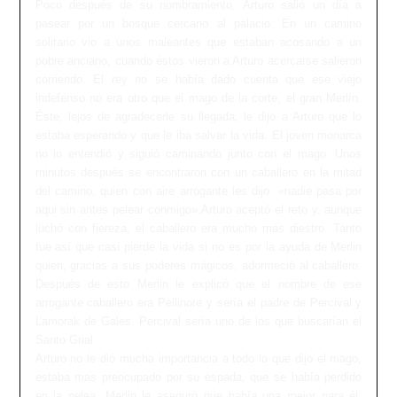
Poco después de su nombramiento, Arturo salió un día a
pasear por un bosque cercano al palacio. En un camino
solitario vio a unos maleantes que estaban acosando a un
pobre anciano, cuando éstos vieron a Arturo acercarse salieron
corriendo. El rey no se había dado cuenta que ese viejo
indefenso no era otro que el mago de la corte, el gran Merlín.
Éste, lejos de agradecerle su llegada, le dijo a Arturo que lo
estaba esperando y que le iba salvar la vida. El joven monarca
no lo entendió y siguió caminando junto con el mago. Unos
minutos después se encontraron con un caballero en la mitad
del camino, quien con aire arrogante les dijo: «nadie pasa por
aqui sin antes pelear conmigo».Arturo aceptó el reto y, aunque
luchó con fiereza, el caballero era mucho más diestro. Tanto
fue así que casi pierde la vida si no es por la ayuda de Merlin
quien, gracias a sus poderes mágicos, adormeció al caballero.
Después de esto Merlin le explicó que el nombre de ese
arrogante caballero era Pellinore y sería el padre de Percival y
Lamorak de Gales. Percival sería uno de los que buscarían el
Santo Grial.
Arturo no le dió mucha importancia a todo lo que dijo el mago,
estaba mas preocupado por su espada, que se había perdido
en la pelea. Merlin le aseguró que había una mejor para él.