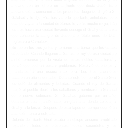
anciano con un letrero en la frente que decía José. Este
anciano dió la comunión a los presentes, luego se dirigió a Sir
Galahad y le dijo: «Ya has visto lo que tanto anhelabas, pero
cuando vayas a la ciudad de Sarras lo verás mucho mejor. Irán
los tres hacia esa ciudad llevando consigo el Grial y esta lanza
que contiene la sangre de Jesucristo. Sólo unos de Uds.
regresará a Camelot».
Se fueron los tres juntos y tomaron una barca que los estaba
esperando. Cuando llegaron a Sarras, el rey de esa ciudad se
sintió temeroso por la visita de estos nobles caballeros y
pensó que podrían buscar problemas. Resolvió detenerlos y
mandarlos a una oscura mazmorra. Los tres caballeros
pasaron un año encerrados. Durante este tiempo el Santo Grial
los dotó de alimentos y bebidas. Cuando el rey de Sarras
murió, el pueblo liberó a los caballeros y nombraron a Galahad
como nuevo soberano. Sir Galahad gobernó por un año,
durante el cual mandó hacer un gran altar donde colocar al
Grial y a la lanza. Después de este lapso de tiempo ocurrió un
aparición frente a este altar.
Delante del Santo Grial estaba un obispo anciano arrodillado
rezando . Todos los presentes: nobles, sacerdotes y los