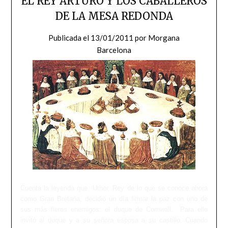
EL REY ARTURO Y LOS CABALLEROS
DE LA MESA REDONDA
Publicada el
13/01/2011
por
Morgana
Barcelona
Cuenta la leyenda que Uther, Rey de lo que se conoce ahora
como Gran Bretaña, decidió un día firmar la paz con uno de
sus más fieros enemigos: el duque de Cornwall. Para ello
invitó al duque y a su señora esposa a su castillo. Cuando