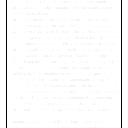
diestra, a matar a Mordred. Éste murió instantáneamente, pero
Arturo cayó encima de la espada de su adversario y quedó a
su vez muy mal herido.
Arturo quedó tirado en el suelo y recordó el mensaje que tenía
escrito su espada en un lado: «Arrójame lejos». Entonces
llamó con voz débil a Sir Bevidere y le dijo: «lleva mi espada
cerca del agua y arrójala lejos. Sir Bevidere tomó la espada
pero no quiso deshacerse de ella y la escondió y le contó a
Arturo que ya lo había hecho. El rey le preguntó que qué había
pasado cuando la lanzó y Bevidere respondió que solo había
visto a la espada entrar en el agua. Arturo lo reprendió y le dijo
que era un mentiroso y le exigió que cumpliera su petición.
Bevidere trató de engañar nuevamente al rey pero éste se
enfadó lo suficiente como para convencerlo de que debía
hacerlo. Al lanzar la espada al agua salió de su centro un
misteriosso brazo desnudo el cual tomó la espada y se hundió
con ella. El caballero quedó profundamente sorprendido y
asustado por el fenómeno que acababa de ver. Al contárselo a
Arturo, éste sintió alivio y dijo: «ahora, llévame a mi cerca del
agua».
Cuando llegaron a la orilla del lago, una balsa estaba
esperandolos. En la balsa estaban tres reinas vestidas de luto,