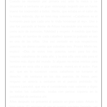
Cuando se reunieron por primera vez ante la mesa y se
disponían a sentarse un gran relámpago seguido por un fuerte
trueno los sorprendió a todos. Merlin, que estaba en el salón de
la mesa redonda, dijo en tono muy solemne: «Caballeros es el
momento para que cada uno le rinda homenaje al rey». Uno a
uno fue pasando al frente de Arturo haciéndole una reverencia
como acto de sumisión, fidelidad y respeto. A medida que iban
pasando, el nombre de cada caballero aparecía grabado en oro
en una de las sillas. Una vez sentado en sus respectivos
puestos, se dieron cuenta que sobraban tres. Pronto Merlin les
explicó: «Dos de estos tres puestos serán para los dos
mejores caballeros de cada año, y la otra silla será sólo para el
hombre más digno del mundo. Si alguien no reúne méritos para
sentarse en esta silla y osa sentarse, morirá en el acto». Fue
así, que en lo sucesivo varios caballeros se turnaron el
derecho de sentarse en los dos puestos de honor, pero
ninguno se atrevía a sentarse en el puesto prohibido. Ni
siquiera Lancelot, que era el considerado más valiente y digno
de todos los caballeros, osaba con pensar siquiera en la
posibilidad de sentarse ahí.
Años después se presentó al palacio un gran sabio. Arturo lo
hizo pasar. El anciano al ver el puesto vacante llamado: «el