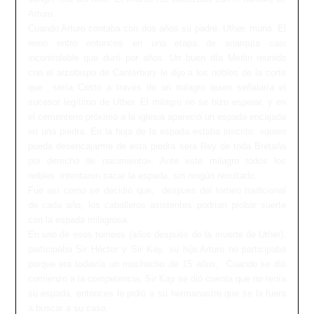
Arturo.
Cuando Arturo contaba con dos años su padre, Uther, murió. El
reinó entró entonces en una etapa de anarquía casi
incontrolable que duró por años. Un buen día Merlin reunido
con el arzobispo de Canterbury le dijo a los nobles de la corte
que sería Cristo a través de un milagro quien señalaría el
sucesor legítimo de Uther. El milagro no se hizo esperar, y en
el cementerio próximo a la iglesia apareció un espada encajada
en una piedra. En la hoja de la espada estaba inscrito: «quien
pueda desencajarme de esta piedra será Rey de toda Bretaña
por derecho de nacimiento». Ante este milagro todos los
nobles intentaron sacar la espada, sin ningún resultado.
Fue así como se decidió que, despues del torneo tradicional
de cada año, los caballeros asistentes podrían probar suerte
con la espada milagrosa.
En uno de esos torneos (años después de la muerte de Uther),
participaba Sir Héctor y Sir Kay, su hijo.Arturo no participaba
porque era todavía un muchacho de 15 años, Cuando se dió
comienzo a la competencia, Sir Kay se dió cuenta que no tenía
su espada, entonces le pidió a su hermanastro que se la fuera
a buscar a su casa.