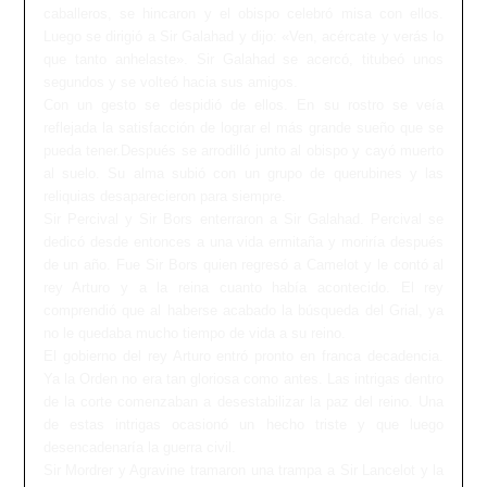
caballeros, se hincaron y el obispo celebró misa con ellos.
Luego se dirigió a Sir Galahad y dijo: «Ven, acércate y verás lo
que tanto anhelaste». Sir Galahad se acercó, titubeó unos
segundos y se volteó hacia sus amigos.
Con un gesto se despidió de ellos. En su rostro se veía
reflejada la satisfacción de lograr el más grande sueño que se
pueda tener.Después se arrodilló junto al obispo y cayó muerto
al suelo. Su alma subió con un grupo de querubines y las
reliquias desaparecieron para siempre.
Sir Percival y Sir Bors enterraron a Sir Galahad. Percival se
dedicó desde entonces a una vida ermitaña y moriría después
de un año. Fue Sir Bors quien regresó a Camelot y le contó al
rey Arturo y a la reina cuanto había acontecido. El rey
comprendió que al haberse acabado la búsqueda del Grial, ya
no le quedaba mucho tiempo de vida a su reino.
El gobierno del rey Arturo entró pronto en franca decadencia.
Ya la Orden no era tan gloriosa como antes. Las intrigas dentro
de la corte comenzaban a desestabilizar la paz del reino. Una
de estas intrigas ocasionó un hecho triste y que luego
desencadenaría la guerra civil.
Sir Mordrer y Agravine tramaron una trampa a Sir Lancelot y la