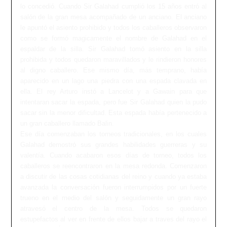
lo concedió. Cuando Sir Galahad cumplió los 15 años entró al
salón de la gran mesa acompañado de un anciano. El anciano
le apuntó el asiento prohibido y todos los caballeros observaron
como se formó magicamente el nombre de Galahad en el
espaldar de la silla. Sir Galahad tomó asiento en la silla
prohibida y todos quedaron maravillados y le rindieron honores
al digno caballero. Ese mismo día, más temprano, había
aparecido en un lago una piedra con una espada clavada en
ella. El rey Arturo instó a Lancelot y a Gawain para que
intentaran sacar la espada, pero fue Sir Galahad quien la pudo
sacar sin la menor dificultad. Esta espada había pertenecido a
un gran caballero llamado Balin.
Ese día comenzaban los torneos tradicionales, en los cuales
Galahad demostró sus grandes habilidades guerreras y su
valentía. Cuando acabaron esos días de torneo, todos los
caballeros se reencontraron en la mesa redonda. Comenzaron
a discutir de las cosas cotidianas del reino y cuando ya estaba
avanzada la conversación fueron interrumpidos por un fuerte
trueno en el medio del salón y seguidamente un gran rayo
atravesó el centro de la mesa. Todos se quedaron
estupefactos al ver en frente de ellos bajar a traves del rayo el