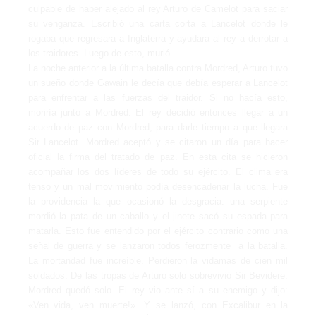
culpable de haber alejado al rey Arturo de Camelot para saciar
su venganza. Escribió una carta corta a Lancelot donde le
rogaba que regresara a Inglaterra y ayudara al rey a derrotar a
los traidores. Luego de esto, murió.
La noche anterior a la última batalla contra Mordred, Arturo tuvo
un sueño donde Gawain le decía que debía esperar a Lancelot
para enfrentar a las fuerzas del traidor. Si no hacía esto,
moriría junto a Mordred. El rey decidió entonces llegar a un
acuerdo de paz con Mordred, para darle tiempo a que llegara
Sir Lancelot. Mordred aceptó y se citaron un día para hacer
oficial la firma del tratado de paz. En esta cita se hicieron
acompañar los dos líderes de todo su ejército. El clima era
tenso y un mal movimiento podía desencadenar la lucha. Fue
la providencia la que ocasionó la desgracia: una serpiente
mordió la pata de un caballo y el jinete sacó su espada para
matarla. Esto fue entendido por el ejército contrario como una
señal de guerra y se lanzaron todos ferozmente a la batalla.
La mortandad fue increíble. Perdieron la vidamás de cien mil
soldados. De las tropas de Arturo solo sobrevivió Sir Bevidere.
Mordred quedó solo. El rey vio ante sí a su enemigo y dijo:
«Ven vida, ven muerte!». Y se lanzó, con Excalibur en la