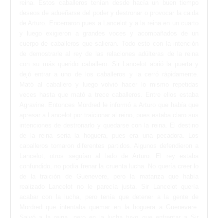
reina. Estos caballeros tenían desde hacía un buen tiempo
deseos de adueñarse del poder y destronar o provocar la caida
de Arturo. Encerraron pues a Lancelot y a la reina en un cuarto
y luego exigieron a grandes voces y acompañados de un
cuerpo de caballeros que salieran. Todo esto con la intención
de demostrarle al rey de las relaciones adúlteras de la reina
con su más querido caballero. Sir Lancelot abrió la puerta y
dejó entrar a uno de los caballeros y la cerró rápidamente.
Mató al caballero y luego volvió hacer lo mismo repetidas
veces hasta que mató a trece caballeros. Entre ellos estaba
Agravine. Entonces Mordred le informó a Arturo que había que
apresar a Lancelot por traicionar al reino, pues estaba claro sus
intenciones de destronarlo y quedarse con la reina. El destino
de la reina seria la hoguera, pues era una pecadora. Los
caballeros tomaron diferentes partidos. Algunos defendieron a
Lancelot, otros seguían al lado de Arturo. El rey estaba
confundido, no podía frenar la cruenta lucha. No quería creer lo
de la traición de Guenevere, pero la matanza que había
realizado Lancelot no le parecía justa. Sir Lancelot quería
acabar con la lucha, pero tenía que detener a la gente de
Mordred que intentaba quemar en la hoguera a Guenevere.
Salvó a la reina, pero en la lucha tuvo que enfrentar a Sir