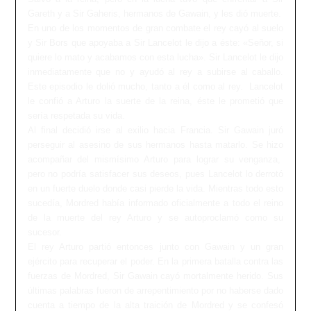
Gareth y a Sir Gaheris, hermanos de Gawain, y les dió muerte.
En uno de los momentos de gran combate el rey cayó al suelo
y Sir Bors que apoyaba a Sir Lancelot le dijo a éste: «Señor, si
quiere lo mato y acabamos con esta lucha». Sir Lancelot le dijo
inmediatamente que no y ayudó al rey a subirse al caballo.
Este episodio le dolió mucho, tanto a él como al rey. Lancelot
le confió a Arturo la suerte de la reina, éste le prometió que
sería respetada su vida.
Al final decidió irse al exilio hacia Francia. Sir Gawain juró
perseguir al asesino de sus hermanos hasta matarlo. Se hizo
acompañar del mismísimo Arturo para lograr su venganza,
pero no podría satisfacer sus deseos, pues Lancelot lo derrotó
en un fuerte duelo donde casi pierde la vida. Mientras todo esto
sucedía, Mordred había informado oficialmente a todo el reino
de la muerte del rey Arturo y se autoproclamó como su
sucesor.
El rey Arturo partió entonces junto con Gawain y un gran
ejército para recuperar el poder. En la primera batalla contra las
fuerzas de Mordred, Sir Gawain cayó mortalmente herido. Sus
últimas palabras fueron de arrepentimiento por no haberse dado
cuenta a tiempo de la alta traición de Mordred y se confesó