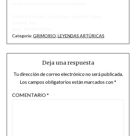
en un mismo lugar y en una misma época.
Fuente Consultada: Las Curiosas Leyendas Celtas
Editorial: Kiev
Autor: Michael Misther
Categoría:
GRIMORIO
,
LEYENDAS ARTÚRICAS
Deja una respuesta
Tu dirección de correo electrónico no será publicada.
Los campos obligatorios están marcados con
*
COMENTARIO
*