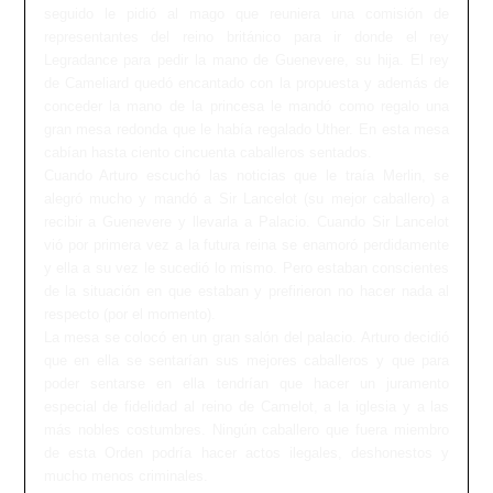
seguido le pidió al mago que reuniera una comisión de
representantes del reino británico para ir donde el rey
Legradance para pedir la mano de Guenevere, su hija. El rey
de Cameliard quedó encantado con la propuesta y además de
conceder la mano de la princesa le mandó como regalo una
gran mesa redonda que le había regalado Uther. En esta mesa
cabían hasta ciento cincuenta caballeros sentados.
Cuando Arturo escuchó las noticias que le traía Merlin, se
alegró mucho y mandó a Sir Lancelot (su mejor caballero) a
recibir a Guenevere y llevarla a Palacio. Cuando Sir Lancelot
vió por primera vez a la futura reina se enamoró perdidamente
y ella a su vez le sucedió lo mismo. Pero estaban conscientes
de la situación en que estaban y prefirieron no hacer nada al
respecto (por el momento).
La mesa se colocó en un gran salón del palacio. Arturo decidió
que en ella se sentarían sus mejores caballeros y que para
poder sentarse en ella tendrían que hacer un juramento
especial de fidelidad al reino de Camelot, a la iglesia y a las
más nobles costumbres. Ningún caballero que fuera miembro
de esta Orden podría hacer actos ilegales, deshonestos y
mucho menos criminales.