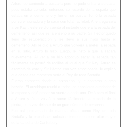
Arturo fue corriendo a buscarla pero no pudo entrar a su casa,
pues estaba cerrada, entonces se recordó de la espada que
estaba en el cementerio y fue en su busca. Tomó la espada
por su empuñadura y la sacó con total facilidad. Al entregarsela
a Sir Kay , éste se dio cuenta al instante que era la espada del
cementerio, así que se la enseñó a su padre. Sir Héctor quedó
lleno de estupefacción y se llevó a sus hijos hasta el
cementerio. Allí le dijo a Arturo que volviera a meter la espada
en su sitio, Arturo lo hizo. Luego, le instó a que la sacara
nuevamente. Al ver a su hijo adoptivo sacar la espada tan
fácilmente se postró de rodillas al igual que Sir Kay. Arturo se
asombró de esto y Sir Héctor, con voz emocionada, le explicó
que desde ese momento sería el Rey de toda Bretaña.
Fueron entonces donde el arzobispo y le contaron la gran
hazaña. El arzobispo reunió a todos los caballeros alrededor de
la espada y dejó probar su suerte a cada uno. Dejó para el final
a Arturo y éste volvió a sacar fácilmente la espada de la
piedra, esta vez delante de un gran número de personas.
Fue así proclamado de manera oficial como Rey de toda
Bretaña y la espada se colocó solemnemente en altar mayor
de la catedral de Canterbury.