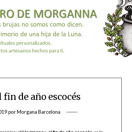
 fin de año escocés
019
por
Morgana Barcelona
 propios:
el Hogmanay, el fin de año escocés
, es la