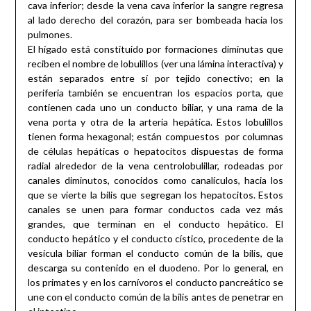
cava inferior; desde la vena cava inferior la sangre regresa
al lado derecho del corazón, para ser bombeada hacia los
pulmones.
El hígado está constituido por formaciones diminutas que
reciben el nombre de lobulillos (ver una lámina interactiva) y
están separados entre sí por tejido conectivo; en la
periferia también se encuentran los espacios porta, que
contienen cada uno un conducto biliar, y una rama de la
vena porta y otra de la arteria hepática. Estos lobulillos
tienen forma hexagonal; están compuestos por columnas
de células hepáticas o hepatocitos dispuestas de forma
radial alrededor de la vena centrolobulillar, rodeadas por
canales diminutos, conocidos como canalículos, hacia los
que se vierte la bilis que segregan los hepatocitos. Estos
canales se unen para formar conductos cada vez más
grandes, que terminan en el conducto hepático. El
conducto hepático y el conducto cístico, procedente de la
vesícula biliar forman el conducto común de la bilis, que
descarga su contenido en el duodeno. Por lo general, en
los primates y en los carnívoros el conducto pancreático se
une con el conducto común de la bilis antes de penetrar en