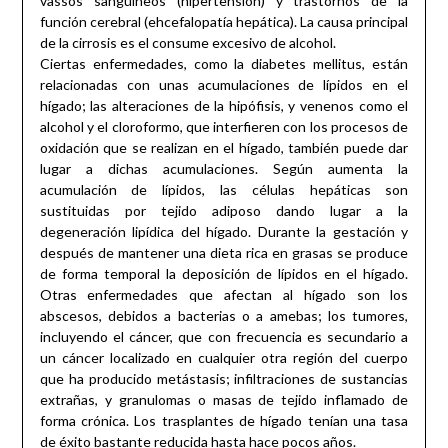
vassos sanguíneos (hipertensión) y trastornos de la
función cerebral (ehcefalopatía hepática). La causa principal
de la cirrosis es el consume excesivo de alcohol.
Ciertas enfermedades, como la diabetes mellitus, están
relacionadas con unas acumulaciones de lípidos en el
hígado; las alteraciones de la hipófisis, y venenos como el
alcohol y el cloroformo, que interfieren con los procesos de
oxidación que se realizan en el hígado, también puede dar
lugar a dichas acumulaciones. Según aumenta la
acumulación de lípidos, las células hepáticas son
sustituidas por tejido adiposo dando lugar a la
degeneración lipídica del hígado. Durante la gestación y
después de mantener una dieta rica en grasas se produce
de forma temporal la deposición de lípidos en el hígado.
Otras enfermedades que afectan al hígado son los
abscesos, debidos a bacterias o a amebas; los tumores,
incluyendo el cáncer, que con frecuencia es secundario a
un cáncer localizado en cualquier otra región del cuerpo
que ha producido metástasis; infiltraciones de sustancias
extrañas, y granulomas o masas de tejido inflamado de
forma crónica. Los trasplantes de hígado tenían una tasa
de éxito bastante reducida hasta hace pocos años.