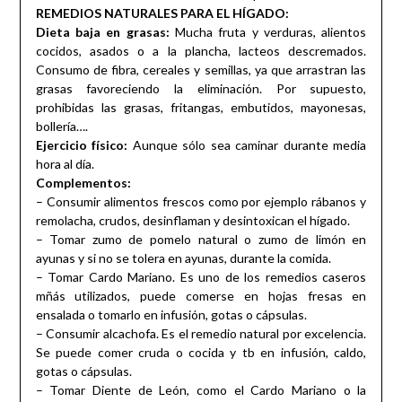
REMEDIOS NATURALES PARA EL HÍGADO:
Dieta baja en grasas:
Mucha fruta y verduras, alientos
cocidos, asados o a la plancha, lacteos descremados.
Consumo de fibra, cereales y semillas, ya que arrastran las
grasas favoreciendo la eliminación. Por supuesto,
prohibidas las grasas, fritangas, embutidos, mayonesas,
bollería….
Ejercicio físico:
Aunque sólo sea caminar durante media
hora al día.
Complementos:
– Consumir alimentos frescos como por ejemplo rábanos y
remolacha, crudos, desinflaman y desintoxican el hígado.
– Tomar zumo de pomelo natural o zumo de limón en
ayunas y si no se tolera en ayunas, durante la comida.
– Tomar Cardo Mariano. Es uno de los remedios caseros
mñás utilizados, puede comerse en hojas fresas en
ensalada o tomarlo en infusión, gotas o cápsulas.
– Consumir alcachofa. Es el remedio natural por excelencia.
Se puede comer cruda o cocida y tb en infusión, caldo,
gotas o cápsulas.
– Tomar Diente de León, como el Cardo Mariano o la