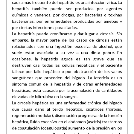
causa más frecuente de hepatitis es una infección vírica. La
hepatitis también puede ser producida por agentes
químicos o venenos, por drogas, por bacterias o toxinas
bacterianas, por enfermedades producidas por amebas y
por ciertas infecciones parasitarias.
La hepatitis puede cronificarse y dar lugar a cirrosis. Sin
embargo, la mayor parte de los casos de cirrosis están
relacionados con una ingestión excesiva de alcohol, que
suele estar asociada a su vez a una dieta pobre. En
ocasiones, la hepatitis aguda es tan grave que se
destruyen casi todas las células hepáticas y el paciente
fallece por fallo hepático o por obstrucción de los vasos
sanguíneos que proceden del hígado. La ictericia es un
síntoma común de la hepatitis y de otras enfermedades
hepáticas; está causada por la acumulación de cantidades
elevadas de bilirrubina en la sangre.
La cirrosis hepática es una enfermedad crónica del hígado
que causa daño al tejido hepático, cicatrices (fibrosis,
regeneración nodular), disminución progresiva de la función
hepática, líuido excesivo en el abdomen (ascitis) trastornos
de coagulación (coagulopatía) aumento de la presión en los