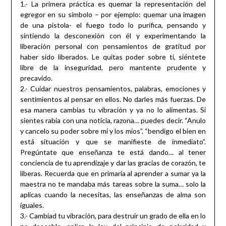
1.- La primera práctica es quemar la representación del
egregor en su símbolo – por ejemplo: quemar una imagen
de una pistola- el fuego todo lo purifica, pensando y
sintiendo la desconexión con él y experimentando la
liberación personal con pensamientos de gratitud por
haber sido liberados. Le quitas poder sobre ti, siéntete
libre de la inseguridad, pero mantente prudente y
precavido.
2.- Cuidar nuestros pensamientos, palabras, emociones y
sentimientos al pensar en ellos. No darles más fuerzas. De
esa manera cambias tu vibración y ya no lo alimentas. Si
sientes rabia con una noticia, razona… puedes decir. “Anulo
y cancelo su poder sobre mi y los míos”. “bendigo el bien en
está situación y que se manifieste de inmediato”.
Pregúntate que enseñanza te está dando… al tener
conciencia de tu aprendizaje y dar las gracias de corazón, te
liberas. Recuerda que en primaria al aprender a sumar ya la
maestra no te mandaba más tareas sobre la suma… solo la
aplicas cuando la necesitas, las enseñanzas de alma son
iguales.
3.- Cambiad tu vibración, para destruir un grado de ella en lo