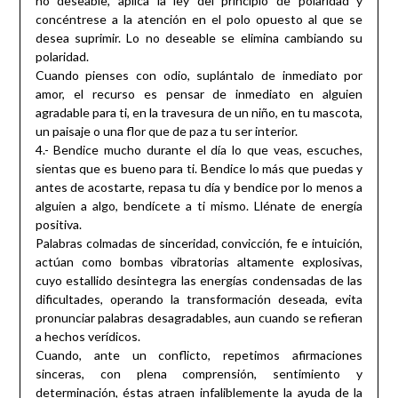
no deseable, aplica la ley del principio de polaridad y
concéntrese a la atención en el polo opuesto al que se
desea suprimir. Lo no deseable se elimina cambiando su
polaridad.
Cuando pienses con odio, suplántalo de inmediato por
amor, el recurso es pensar de inmediato en alguien
agradable para ti, en la travesura de un niño, en tu mascota,
un paisaje o una flor que de paz a tu ser interior.
4.- Bendice mucho durante el día lo que veas, escuches,
sientas que es bueno para ti. Bendice lo más que puedas y
antes de acostarte, repasa tu día y bendice por lo menos a
alguien a algo, bendícete a ti mismo. Llénate de energía
positiva.
Palabras colmadas de sinceridad, convicción, fe e intuición,
actúan como bombas vibratorias altamente explosivas,
cuyo estallido desintegra las energías condensadas de las
dificultades, operando la transformación deseada, evita
pronunciar palabras desagradables, aun cuando se refieran
a hechos verídicos.
Cuando, ante un conflicto, repetimos afirmaciones
sinceras, con plena comprensión, sentimiento y
determinación, éstas atraen infaliblemente la ayuda de la