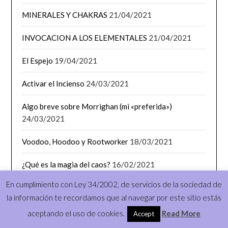
MINERALES Y CHAKRAS
21/04/2021
INVOCACION A LOS ELEMENTALES
21/04/2021
El Espejo
19/04/2021
Activar el Incienso
24/03/2021
Algo breve sobre Morrighan (mi «preferida»)
24/03/2021
Voodoo, Hoodoo y Rootworker
18/03/2021
¿Qué es la magia del caos?
16/02/2021
En cumplimiento con Ley 34/2002, de servicios de la sociedad de
Número 4 de la revista «The Crone’s Apothecary»
la información te recordamos que al navegar por este sitio estás
01/02/2021
aceptando el uso de cookies.
Read More
Accept
Ritual sencillo para atraer el dinero
30/11/2020