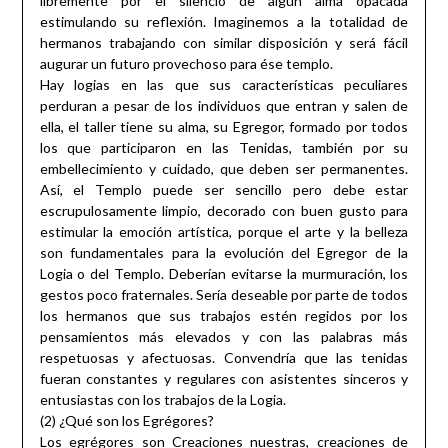
libremente por el silencio de algún alma opacada
estimulando su reflexión. Imaginemos a la totalidad de
hermanos trabajando con similar disposición y será fácil
augurar un futuro provechoso para ése templo.
Hay logias en las que sus características peculiares
perduran a pesar de los individuos que entran y salen de
ella, el taller tiene su alma, su Egregor, formado por todos
los que participaron en las Tenidas, también por su
embellecimiento y cuidado, que deben ser permanentes.
Así, el Templo puede ser sencillo pero debe estar
escrupulosamente limpio, decorado con buen gusto para
estimular la emoción artística, porque el arte y la belleza
son fundamentales para la evolución del Egregor de la
Logia o del Templo. Deberían evitarse la murmuración, los
gestos poco fraternales. Sería deseable por parte de todos
los hermanos que sus trabajos estén regidos por los
pensamientos más elevados y con las palabras más
respetuosas y afectuosas. Convendría que las tenidas
fueran constantes y regulares con asistentes sinceros y
entusiastas con los trabajos de la Logia.
(2) ¿Qué son los Egrégores?
Los egrégores son Creaciones nuestras, creaciones de