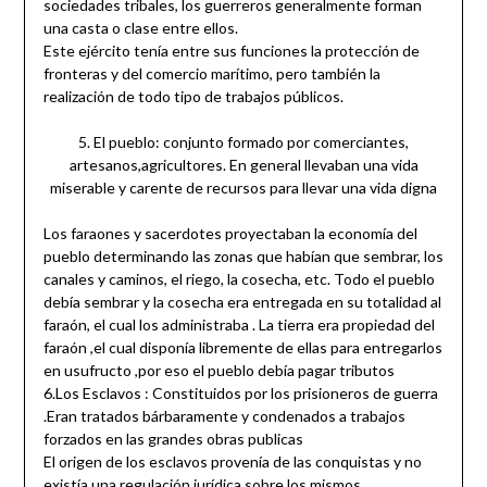
sociedades tribales, los guerreros generalmente forman
una casta o clase entre ellos.
Este ejército tenía entre sus funciones la protección de
fronteras y del comercio marítimo, pero también la
realización de todo tipo de trabajos públicos.
5. El pueblo: conjunto formado por comerciantes,
artesanos,agricultores. En general llevaban una vida
miserable y carente de recursos para llevar una vida digna
Los faraones y sacerdotes proyectaban la economía del
pueblo determinando las zonas que habían que sembrar, los
canales y caminos, el riego, la cosecha, etc. Todo el pueblo
debía sembrar y la cosecha era entregada en su totalidad al
faraón, el cual los administraba . La tierra era propiedad del
faraón ,el cual disponía libremente de ellas para entregarlos
en usufructo ,por eso el pueblo debía pagar tributos
6.Los Esclavos : Constituidos por los prisioneros de guerra
.Eran tratados bárbaramente y condenados a trabajos
forzados en las grandes obras publicas
El origen de los esclavos provenía de las conquistas y no
existía una regulación jurídica sobre los mismos .