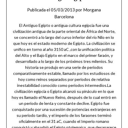
Publicada el
05/03/2013
por
Morgana
Barcelona
El Antiguo Egipto o antigua cultura egipcia fue una
civilización antigua de la parte oriental de África del Norte,
se concentró a lo largo del curso inferior del río Nilo en lo
que hoy es el estado moderno de Egipto. La civilización se
unifico en torno al año 3150 aC ,con la unificación política
del Alto y el Bajo Egipto en el marco del primer faraón, y
desarrollado a lo largo de los próximos tres milenios. Su
historia se produjo en una serie de períodos
comparativamente estable, llamado por los estudiosos de
hoy como reinos separados por períodos de relativa
inestabilidad conocido como períodos intermedios.La
civilización egipcia o Egipto alcanzó su pináculo en lo que
hoy es llamado el Nuevo Reino, después de lo cual entró en
un período de lenta y constante declive. Egipto fue
conquistado por una sucesión de potencias extranjeras en
su período tardío, y el imperio de los faraones terminó
oficialmente en el 31 aC, cuando el Imperio romano
conquistó y absorbió el Egipto ptolemaico, que desaparece